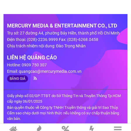
MERCURY MEDIA & ENTERTAINMENT CO., LTD
Trụ sở: 27 đường A4, phường Bảy Hiền, thành phố Hồ Chí Minh
Điện thoại: (028)-2236.9999 Fax: (028)-6268.0458
Chịu trách nhiệm nội dung: Đào Trọng Nhân
LIÊN HỆ QUẢNG CÁO
Hotline: 0909 750 307
Email:
quangcao@mercurymedia.com.vn
BẢNG GIÁ
Giấy phép số 02/GP-TTĐT do Sở Thông Tin và Truyền Thông Tp.HCM
cấp ngày 06/01/2025
Bản quyền thuộc về Công ty TNHH Truyền thông và giải trí Sao Thủy.
Cấm sao chép dưới mọi hình thức nếu không có sự chấp thuận bằng
văn bản.