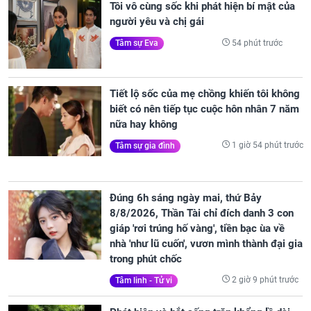
Tôi vô cùng sốc khi phát hiện bí mật của
người yêu và chị gái
54 phút trước
Tâm sự Eva
Tiết lộ sốc của mẹ chồng khiến tôi không
biết có nên tiếp tục cuộc hôn nhân 7 năm
nữa hay không
1 giờ 54 phút trước
Tâm sự gia đình
Đúng 6h sáng ngày mai, thứ Bảy
8/8/2026, Thần Tài chỉ đích danh 3 con
giáp 'rơi trúng hố vàng', tiền bạc ùa về
nhà 'như lũ cuốn', vươn mình thành đại gia
trong phút chốc
2 giờ 9 phút trước
Tâm linh - Tử vi