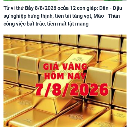
Tử vi thứ Bảy 8/8/2026 ocủa 12 con giáp: Dần - Dậu
sự nghiệp hưng thịnh, tiền tài tăng vọt, Mão - Thân
công việc bất trắc, tiền mất tật mang