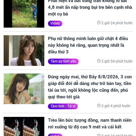
Phát hiện và bắt sống trăn khổng lồ dài
4,8 mét ẩn nấp trong bụi tre bên cạnh nhà
một cụ bà
2 giờ 24 phút trước
Video
Phụ nữ thông minh luôn giữ chặt 4 điều
này không hé răng, quan trọng nhất là
điều thứ 3
2 giờ 54 phút trước
Tâm sự tình yêu
Đúng ngày mai, thứ Bảy 8/8/2026, 3 con
giáp đổi đời dễ dàng như trở bàn tay, tiền
tài ùa tới, ngồi không lộc cũng đến, phú
quý theo tới già
3 giờ 4 phút trước
Tâm linh - Tử vi
Trèo lên bức tượng đồng, nam thanh niên
rơi xuống từ độ cao 9 mét và cái kết