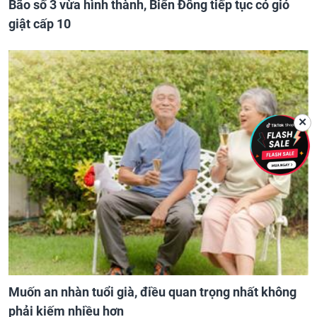
Bão số 3 vừa hình thành, Biển Đông tiếp tục có gió
giật cấp 10
✕
Muốn an nhàn tuổi già, điều quan trọng nhất không
phải kiếm nhiều hơn