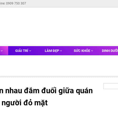
line: 0909 750 307
G
GIẢI TRÍ
LÀM ĐẸP
SỨC KHỎE
DINH DƯ
ôn nhau đắm đuối giữa quán
u người đỏ mặt