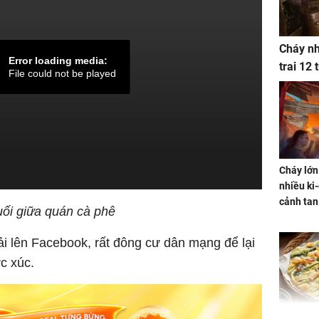
Cháy nh
Error loading media:
trai 12
File could not be played
Cháy lớn
nhiều ki-
cảnh tan
uối giữa quán cà phê
ải lên Facebook, rất đông cư dân mạng để lại
c xúc.