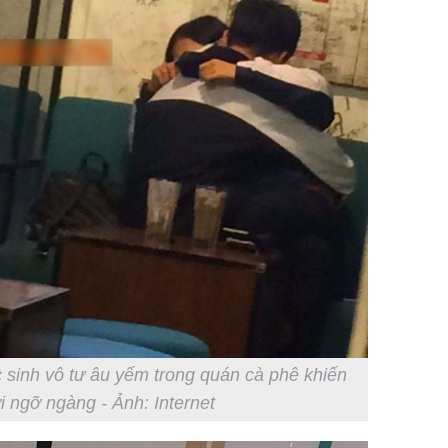
sinh vô tư âu yếm trong quán cà phê khiến
i ngỡ ngàng - Ảnh: Internet