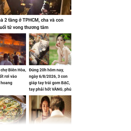
à 2 tầng ở TPHCM, cha và con
 tuổi tử vong thương tâm
 chợ Biên Hòa,
Đúng 20h hôm nay,
ốt rơi vào
ngày 6/8/2026, 3 con
 hoang
giáp tay trái gom BẠC,
tay phải hốt VÀNG, phú
quý ngập nhà, của cải
chất đầy kho