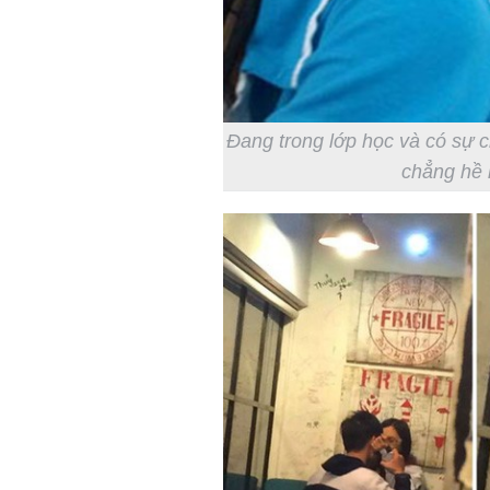
Đang trong lớp học và có sự 
chẳng hề 