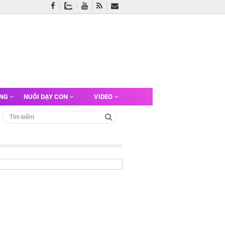
ỠNG
NUÔI DẠY CON
VIDEO