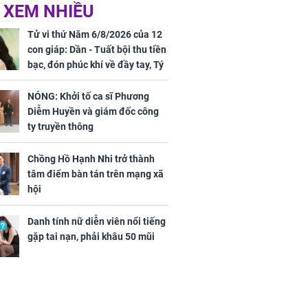
ờ loại rau chỉ
Vừa ly hôn, vợ cũ sinh
 XEM NHIỀU
 ở chợ lại có
đứa con giống mình
ng dụng tốt
như đúc nhưng bí mật
Tử vi thứ Năm 6/8/2026 của 12
khỏe
phía sau gây sốc
con giáp: Dần - Tuất bội thu tiền
bạc, đón phúc khí về đầy tay, Tý
- Mão công việc khó khăn, tiền
bạc đội nón ra đi
NÓNG: Khởi tố ca sĩ Phương
Diễm Huyền và giám đốc công
ty truyền thông
Chồng Hồ Hạnh Nhi trở thành
ứ Sáu
tâm điểm bàn tán trên mạng xã
 của 12 con
hội
 - Tuất tiền
túi, sự nghiệp
Danh tính nữ diễn viên nổi tiếng
ển hưng thịnh,
gặp tai nạn, phải khâu 50 mũi
ân tài lộc ảm
 sự khó thành
 mãn