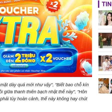
Không ng
TIN
vài nghìn
nhiều cô
cho sức 
Tử vi th
7/8/2026
giáp: Dần
bạc đầy 
 mặt dày quá mới như vậy", "Biết bao chỗ kín
phát tri
Mão - Th
i giữa thanh thiên bạch nhật thế này", "Hôn
đạm, mọi
phải tùy hoàn cảnh, thế này không hay chút
công mỹ