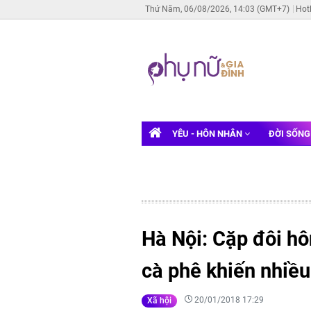
Thứ Năm, 06/08/2026, 14:03 (GMT+7)
Hot
YÊU - HÔN NHÂN
ĐỜI SỐN
Hà Nội: Cặp đôi h
cà phê khiến nhiề
20/01/2018 17:29
Xã hội