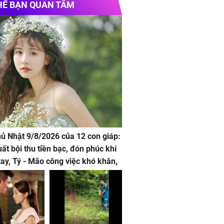
HỂ BẠN QUAN TÂM
hủ Nhật 9/8/2026 của 12 con giáp:
uất bội thu tiền bạc, đón phúc khí
tay, Tý - Mão công việc khó khăn,
 đội nón ra đi