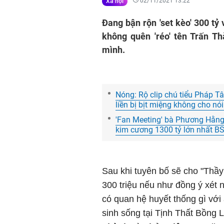
02/11/2021 13:22
Xã hội
Đang bận rộn 'set kèo' 300 tỷ
không quên 'réo' tên Trấn T
mình.
Nóng: Rộ clip chú tiểu Pháp T
liền bị bịt miệng không cho nói
'Fan Meeting' bà Phương Hằng:
kim cương 1300 tỷ lớn nhất B
Sau khi tuyên bố sẽ cho "Thầy
300 triệu nếu như đồng ý xét
có quan hệ huyết thống gì vớ
sinh sống tại Tịnh Thất Bồng 