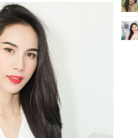
bất ngờ!