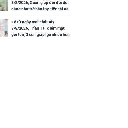
8/8/2026, 3 con giáp đổi đời dễ
dàng như trở bàn tay, tiền tài ùa
tới, ngồi không lộc cũng đến,
phú quý theo tới già
Kể từ ngày mai, thứ Bảy
8/8/2026, Thần Tài 'điểm mặt
gọi tên', 3 con giáp lộc nhiều hơn
sông, tài vận sáng như trăng
Rằm, chính thức hết khổ