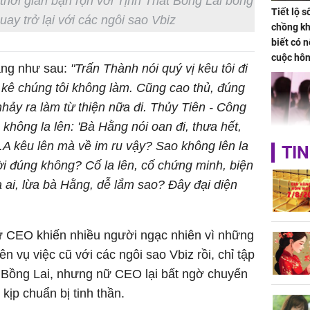
ời gian bận rộn với Tịnh Thất Bồng Lai bỗng
Tiết lộ 
ay trở lại với các ngôi sao Vbiz
chồng kh
biết có n
cuộc hô
ằng như sau:
"Trấn Thành nói quý vị kêu tôi đi
nữa hay
o kê chúng tôi không làm. Cũng cao thủ, đúng
hảy ra làm từ thiện nữa đi. Thủy Tiên - Công
 không la lên: 'Bà Hằng nói oan đi, thưa hết,
 C.A kêu lên mà về im ru vậy? Sao không lên la
TIN
Triệu Lộ
ời đúng không? Cố la lên, cố chứng minh, biện
phá khỏi
ừa ai, lừa bà Hằng, dễ lắm sao? Đây đại diện
ữ CEO khiến nhiều người ngạc nhiên vì những
vụ việc cũ với các ngôi sao Vbiz rồi, chỉ tập
t Bồng Lai, nhưng nữ CEO lại bất ngờ chuyển
Thường x
kịp chuẩn bị tinh thần.
nấm sợi d
sẽ nhận 