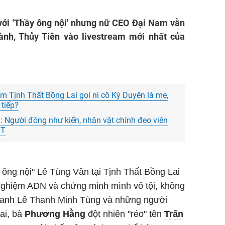
 với 'Thầy ông nội' nhưng nữ CEO Đại Nam vẫn
hành, Thủy Tiên vào livestream mới nhất của
âm Tịnh Thất Bồng Lai gọi ni cô Kỳ Duyên là mẹ,
 tiếp?
 Người đông như kiến, nhân vật chính đeo viên
ST
 ông nội" Lê Tùng Vân tại Tịnh Thất Bồng Lai
 nghiệm ADN và chứng minh mình vô tội, không
i anh Lê Thanh Minh Tùng và những người
Lai, bà
Phương Hằng
đột nhiên "réo" tên
Trấn