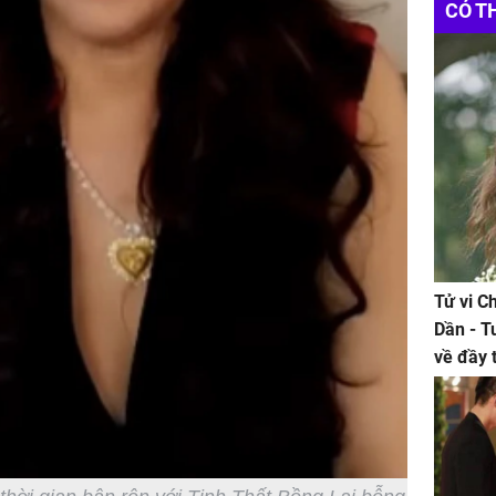
CÓ T
Tử vi C
Dần - T
về đầy 
tiền bạc