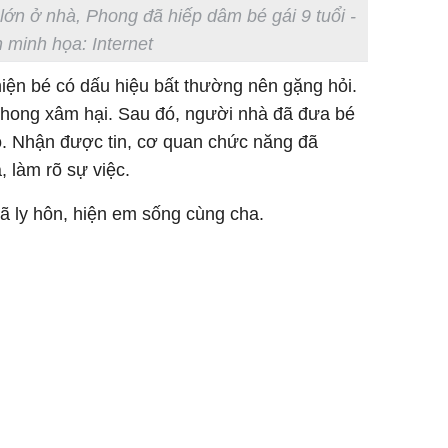
lớn ở nhà, Phong đã hiếp dâm bé gái 9 tuổi -
 minh họa: Internet
hiện bé có dấu hiệu bất thường nên gặng hỏi.
 Phong xâm hại. Sau đó, người nhà đã đưa bé
o. Nhận được tin, cơ quan chức năng đã
Sau 00h
 làm rõ sự việc.
8/8/2026
giàu san
ã ly hôn, hiện em sống cùng cha.
đổi đời 
dung có 
ngày càn
sung túc