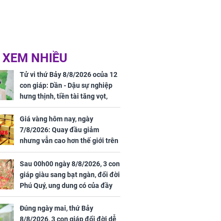
 XEM NHIỀU
Tử vi thứ Bảy 8/8/2026 ocủa 12
con giáp: Dần - Dậu sự nghiệp
hưng thịnh, tiền tài tăng vọt,
Mão - Thân công việc bất trắc,
tiền mất tật mang
Giá vàng hôm nay, ngày
7/8/2026: Quay đầu giảm
nhưng vẫn cao hơn thế giới trên
7 triệu đồng
Sau 00h00 ngày 8/8/2026, 3 con
giáp giàu sang bạt ngàn, đổi đời
Phú Quý, ung dung có của đầy
nhà, ngày càng hưng thịnh sung
túc
Đúng ngày mai, thứ Bảy
8/8/2026, 3 con giáp đổi đời dễ