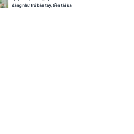
dàng như trở bàn tay, tiền tài ùa
tới, ngồi không lộc cũng đến,
phú quý theo tới già