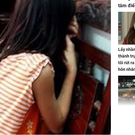
tâm điể
Lấy nhầm
thành trụ
tôi rút r
hôn nhâ
TP.HCM:
tử vong 
làm về t
nghiệp 