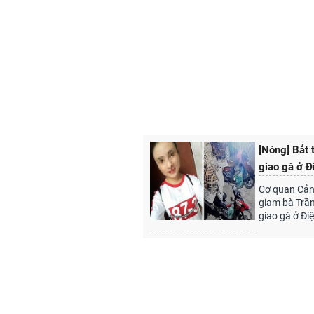
[Nóng] Bắt 
giao gà ở Đ
Cơ quan Cảnh
giam bà Trần
giao gà ở Điệ