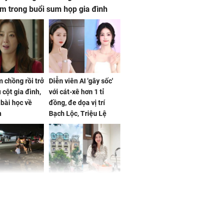
m trong buổi sum họp gia đình
 chồng rồi trở
Diễn viên AI 'gây sốc'
 cột gia đình,
với cát-xê hơn 1 tỉ
a bài học về
đồng, đe dọa vị trí
n
Bạch Lộc, Triệu Lệ
Dĩnh
 Nữ công nhân
Đỗ Mỹ Linh hé lộ góc
trên đường đi
bếp chill của nhà mới -
rong khu công
cạnh biệt thự bầu Hiển
Sóng Thần