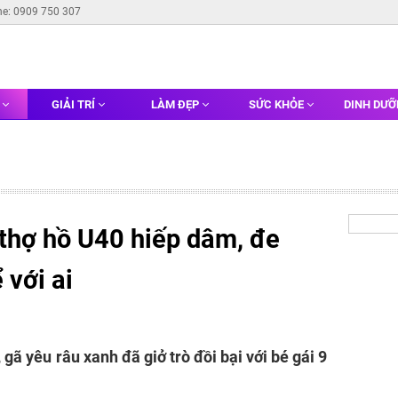
ne: 0909 750 307
G
GIẢI TRÍ
LÀM ĐẸP
SỨC KHỎE
DINH DƯ
ã thợ hồ U40 hiếp dâm, đe
 với ai
 gã yêu râu xanh đã giở trò đồi bại với bé gái 9