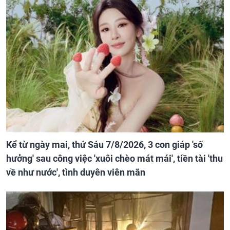
Kể từ ngày mai, thứ Sáu 7/8/2026, 3 con giáp 'số
hưởng' sau công việc 'xuôi chèo mát mái', tiền tài 'thu
về như nước', tình duyên viên mãn