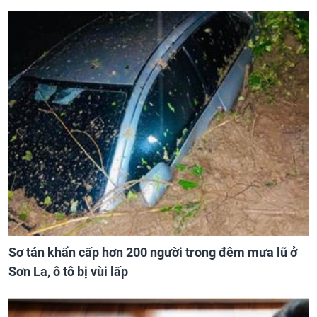
Sơ tán khẩn cấp hơn 200 người trong đêm mưa lũ ở
Sơn La, ô tô bị vùi lấp