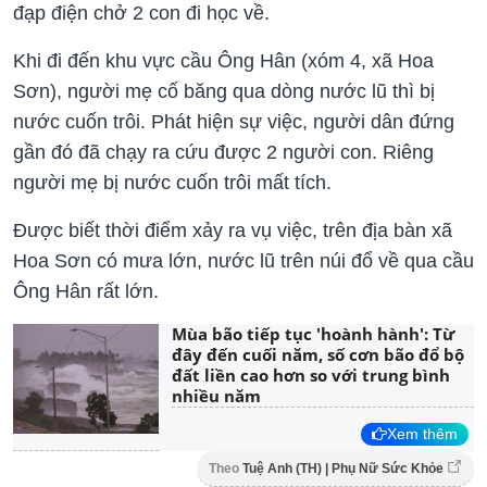
đạp điện chở 2 con đi học về.
Khi đi đến khu vực cầu Ông Hân (xóm 4, xã Hoa
Sơn), người mẹ cố băng qua dòng nước lũ thì bị
nước cuốn trôi. Phát hiện sự việc, người dân đứng
gần đó đã chạy ra cứu được 2 người con. Riêng
người mẹ bị nước cuốn trôi mất tích.
Được biết thời điểm xảy ra vụ việc, trên địa bàn xã
Hoa Sơn có mưa lớn, nước lũ trên núi đổ về qua cầu
Ông Hân rất lớn.
Mùa bão tiếp tục 'hoành hành': Từ
đây đến cuối năm, số cơn bão đổ bộ
đất liền cao hơn so với trung bình
nhiều năm
Xem thêm
Theo
Tuệ Anh (TH) | Phụ Nữ Sức Khỏe