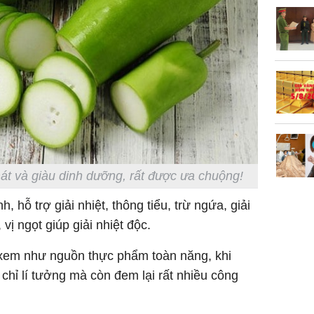
Hồ Ngọc 
như cô g
Thụy Đi
át và giàu dinh dưỡng, rất được ưa chuộng!
nh, hỗ trợ giải nhiệt, thông tiểu, trừ ngứa, giải
 vị ngọt giúp giải nhiệt độc.
xem như nguồn thực phẩm toàn năng, khi
chỉ lí tưởng mà còn đem lại rất nhiều công