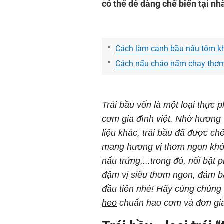
có thể dễ dàng chế biến tại nh
Cách làm canh bầu nấu tôm khô
Cách nấu cháo nấm chay thơm
Trái bầu vốn là một loại thự
cơm gia đình việt. Nhờ hương 
liệu khác, trái bầu đã được c
mang hương vị thơm ngon kh
nấu trứng
,...trong đó, nổi bật
đậm vị siêu thơm ngon, đảm bả
đầu tiên nhé! Hãy cùng chúng 
heo
chuẩn hao cơm và đơn giả