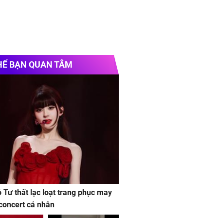
HỂ BẠN QUAN TÂM
ộ Tư thất lạc loạt trang phục may
concert cá nhân