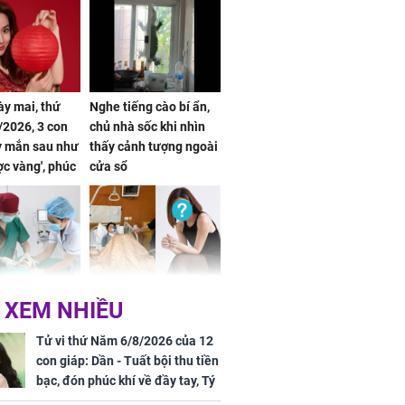
ày mai, thứ
Nghe tiếng cào bí ẩn,
2026, 3 con
chủ nhà sốc khi nhìn
y mắn sau như
thấy cảnh tượng ngoài
ợc vàng', phúc
cửa sổ
đầy, dễ giàu sụ
một đêm
 tuổi biến
Danh tính nữ diễn viên
 XEM NHIỀU
ng mặt khi bị
nổi tiếng gặp tai nạn,
g xóm cắn
phải khâu 50 mũi
Tử vi thứ Năm 6/8/2026 của 12
con giáp: Dần - Tuất bội thu tiền
bạc, đón phúc khí về đầy tay, Tý
- Mão công việc khó khăn, tiền