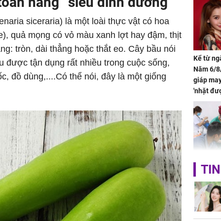
 “toàn năng” siêu dinh dưỡng
naria siceraria) là một loài thực vật có hoa
e), quả mọng có vỏ màu xanh lợt hay đậm, thịt
g: tròn, dài thẳng hoặc thắt eo. Cây bầu nói
Kể từ ng
u được tận dụng rất nhiều trong cuộc sống,
Năm 6/8/
, đồ dùng,....Có thể nói, đây là một giống
giáp ma
'nhặt đư
khí tràn 
chỉ sau 
Bé trai 2
TIN
dạng gươ
chó hàn