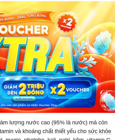
ó hàm lượng nước cao (95% là nước) mà còn
tamin và khoáng chất thiết yếu cho
sức khỏe
t, magie, photpho, kali, natri, kẽm, vitamin C,