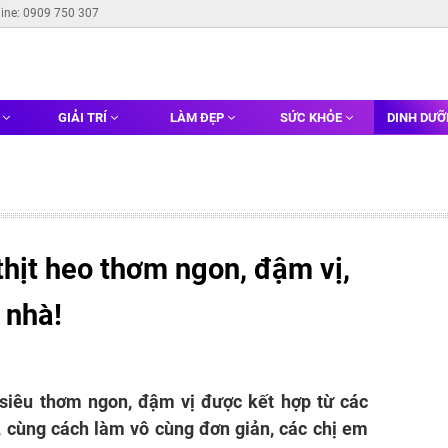
line: 0909 750 307
G
GIẢI TRÍ
LÀM ĐẸP
SỨC KHỎE
DINH DƯ
hịt heo thơm ngon, đậm vị,
 nhà!
 siêu thơm ngon, đậm vị được kết hợp từ các
, cùng cách làm vô cùng đơn giản, các chị em