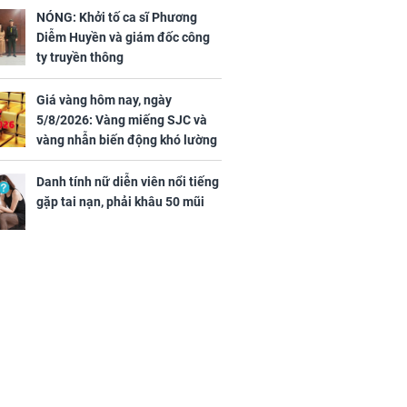
bạc đội nón ra đi
Hà ví Lisa
NÓNG: Khởi tố ca sĩ Phương
ái vùng quê ở
Diễm Huyền và giám đốc công
ển
ty truyền thông
Giá vàng hôm nay, ngày
5/8/2026: Vàng miếng SJC và
vàng nhẫn biến động khó lường
Danh tính nữ diễn viên nổi tiếng
gặp tai nạn, phải khâu 50 mũi