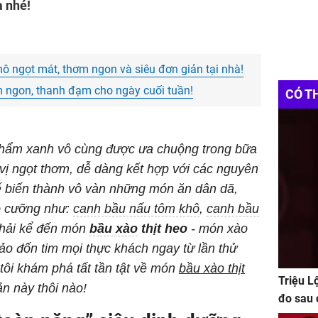
à nhé!
 ngọt mát, thơm ngon và siêu đơn giản tại nhà!
 ngon, thanh đạm cho ngày cuối tuần!
CÓ T
c phẩm xanh vô cùng được ưa chuộng trong bữa
vị ngọt thơm, dễ dàng kết hợp với các nguyên
hế biến thành vô vàn những món ăn dân dã,
ó cưỡng như:
canh bầu nấu tôm khô
,
canh bầu
 phải kể đến món
bầu xào
thịt heo
- món xào
o đốn tim mọi thực khách ngay từ lần thử
tôi khám phá tất tần tật về món
bầu xào thịt
Triệu L
n này thôi nào!
đo sau 