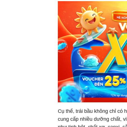
Cụ thể, trái bầu không chỉ c
cung cấp nhiều dưỡng chất, vi
như tinh bột, chất xơ, canxi, sắ