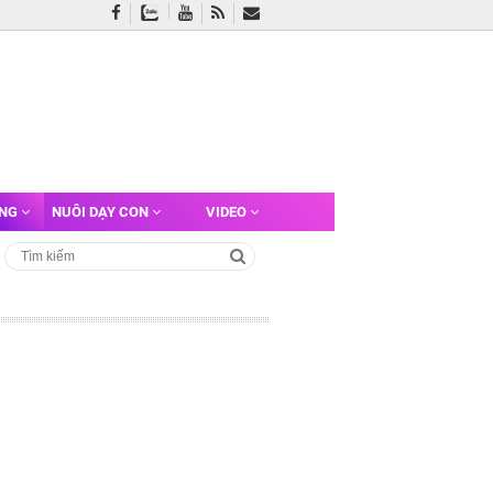
ỠNG
NUÔI DẠY CON
VIDEO