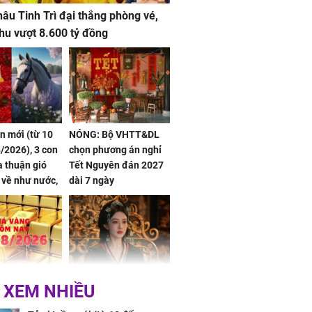
âu Tinh Trì đại thắng phòng vé,
hu vượt 8.600 tỷ đồng
ần mới (từ 10
NÓNG: Bộ VHTT&DL
/2026), 3 con
chọn phương án nghỉ
 thuận gió
Tết Nguyên đán 2027
n về như nước,
dài 7 ngày
 dư dả, Phú
 Hoa, vận
ai sáng
 hôm nay,
'Bách Hoa Sát' vừa kết
 XEM NHIỀU
/2026: Tăng
thúc, Mạnh Tử Nghĩa