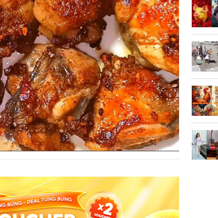
vọt lên 1
đồng/lư
Trong 4 
tháng 6 
giáp vượ
Lộc, Phú
đổi mện
Hoàng, ô
ngơi đồ 