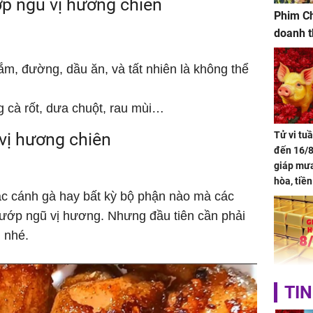
p ngũ vị hương chiên
Phim Ch
doanh t
ắm, đường, dầu ăn, và tất nhiên là không thể
g cà rốt, dưa chuột, rau mùi…
vị hương chiên
Tử vi tu
đến 16/8
giáp mưa
hòa, tiề
ặc cánh gà hay bất kỳ bộ phận nào mà các
bạc vàng
Quý Vinh
 ướp ngũ vị hương. Nhưng đầu tiên cần phải
trình kh
u nhé.
Giá vàng
TIN
ngày 8/8