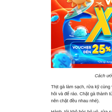
Cách ướ
Thịt gà làm sạch, rửa kỹ cùng
hôi và để ráo. Chặt gà thành 
nên chặt đều nhau nhé).
Hành, tỏi khô bóc bỏ vỏ, rửa 