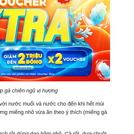
p gà chiên ngũ vị hương
 với nước muối và nước cho đến khi hết mùi
từng miếng nhỏ vừa ăn theo ý thích (miếng gà
sạch rồi dùng dao băm nhỏ. Cà rốt, dưa chuột,