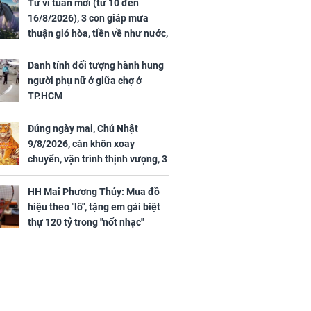
44 triệu
đã vướng tranh luận
Tử vi tuần mới (từ 10 đến
ợng
16/8/2026), 3 con giáp mưa
thuận gió hòa, tiền về như nước,
bạc vàng dư dả, Phú Quý Vinh
Hoa, vận trình khai sáng
Danh tính đối tượng hành hung
người phụ nữ ở giữa chợ ở
TP.HCM
Đúng ngày mai, Chủ Nhật
ngày cuối
9/8/2026, càn khôn xoay
âm lịch, 3 con
chuyển, vận trình thịnh vượng, 3
ng phát Tài
con giáp nhận phúc khí nhà trời,
 Quý trăm bề,
tình tiền đỏ như son, vận may
h Phượng
HH Mai Phương Thúy: Mua đồ
hanh thông
m trọn cơ
hiệu theo "lô", tặng em gái biệt
sộ
thự 120 tỷ trong "nốt nhạc"