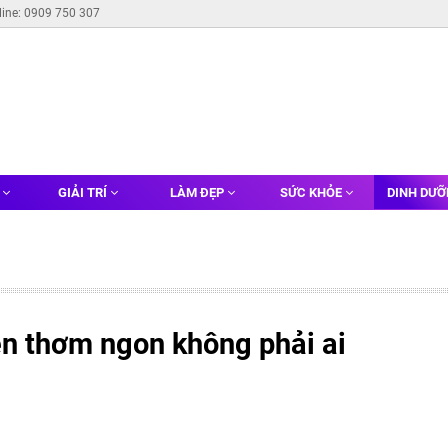
line: 0909 750 307
G
GIẢI TRÍ
LÀM ĐẸP
SỨC KHỎE
DINH DƯ
ên thơm ngon không phải ai