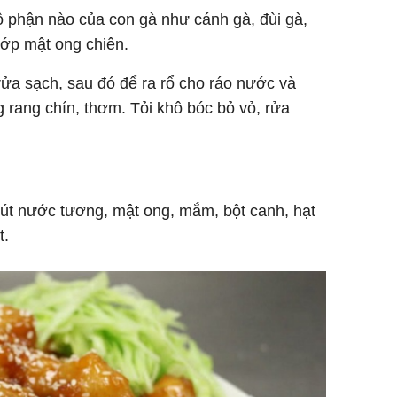
ộ phận nào của con gà như cánh gà, đùi gà,
ớp mật ong chiên.
rửa sạch, sau đó để ra rổ cho ráo nước và
 rang chín, thơm. Tỏi khô bóc bỏ vỏ, rửa
hút nước tương, mật ong, mắm, bột canh, hạt
t.