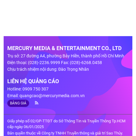
MERCURY MEDIA & ENTERTAINMENT CO., LTD
Trụ sở: 27 đường A4, phường Bảy Hiền, thành phố Hồ Chí Minh
Điện thoại: (028)-2236.9999 Fax: (028)-6268.0458
Chịu trách nhiệm nội dung: Đào Trọng Nhân
LIÊN HỆ QUẢNG CÁO
Hotline: 0909 750 307
Email:
quangcao@mercurymedia.com.vn
BẢNG GIÁ
Giấy phép số 02/GP-TTĐT do Sở Thông Tin và Truyền Thông Tp.HCM
cấp ngày 06/01/2025
Bản quyền thuộc về Công ty TNHH Truyền thông và giải trí Sao Thủy.