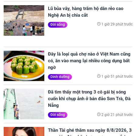
Lũ bủa vây, hàng trăm hộ dân rẻo cao
Nghệ An bị chia cắt
1 giờ 29 phút trước
Đời sống
Đây là loại quả chợ nào ở Việt Nam cũng
có, ăn vào mang lại nhiều công dụng bất
ngờ
1 giờ 51 phút trước
Dinh dưỡng
Đã tìm thấy một trong 3 cô gái bị sóng
cuốn khi chụp ảnh ở bán đảo Sơn Trà, Đà
Nẵng
2 giờ 21 phút trước
Đời sống
Thần Tài ghé thăm sau ngày 8/8/2026, 3