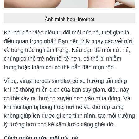
Ảnh minh họa: Internet
Khi nói đến việc điều trị đôi môi nứt nẻ, thời gian là
điều quan trọng nhất! Bạn nên ử lý ngay các vết nứt
và bong tróc nghiêm trọng. Nếu bạn để môi nứt nẻ,
chúng có thể trở nên tồi tệ hơn, có thể bị nhiễm
trùng hoặc thậm chí có thể dẫn đến mụn rộp.
Ví dụ, virus herpes simplex có xu hướng tấn công
khi hệ thống miễn dịch của bạn suy giảm, điều này
có thể xảy ra thường xuyên hơn vào mùa đông. Và
khi môi bạn bị bong tróc, nứt nẻ và khô ráp cũng
không giúp ích được gì cho tình hình, tạo môi trường
lý tưởng hơn cho kẻ xâm lược đáng ghét đó.
Cách ngăn ngừa môi nứt nẻ