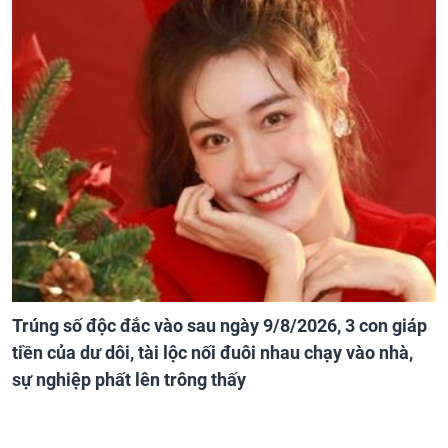
Trúng số độc đắc vào sau ngày 9/8/2026, 3 con giáp
tiền của dư dôi, tài lộc nối đuôi nhau chạy vào nhà,
sự nghiệp phất lên trông thấy