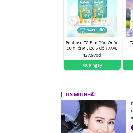
Penbose Tã Bỉm Dán Quần
T
50 miếng Size S đến XXXL
137,970đ
Mua ngay
TIN MỚI NHẤT
t
v