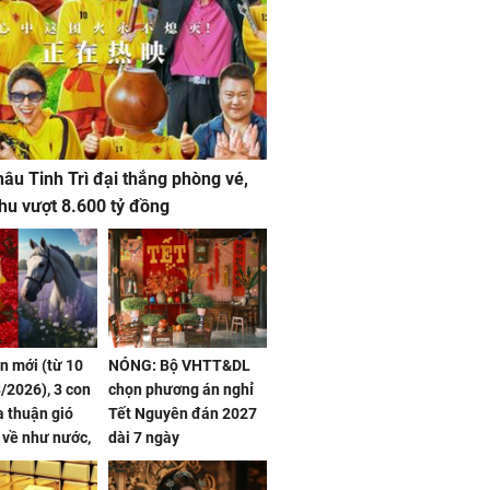
âu Tinh Trì đại thắng phòng vé,
hu vượt 8.600 tỷ đồng
ần mới (từ 10
NÓNG: Bộ VHTT&DL
/2026), 3 con
chọn phương án nghỉ
 thuận gió
Tết Nguyên đán 2027
n về như nước,
dài 7 ngày
 dư dả, Phú
 Hoa, vận