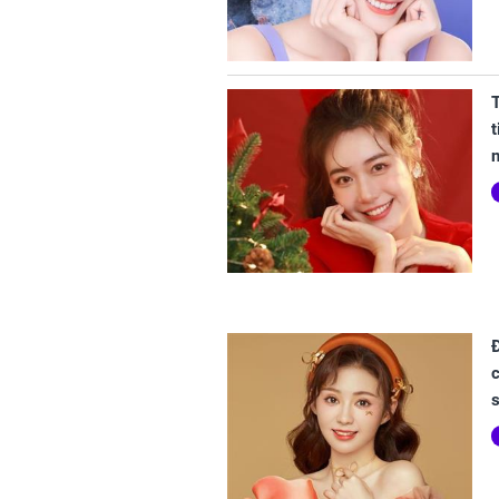
t
n
c