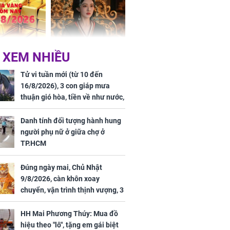
ai sáng
 hôm nay,
'Bách Hoa Sát' vừa kết
 XEM NHIỀU
/2026: Tăng
thúc, Mạnh Tử Nghĩa
44 triệu
đã vướng tranh luận
Tử vi tuần mới (từ 10 đến
ợng
16/8/2026), 3 con giáp mưa
thuận gió hòa, tiền về như nước,
bạc vàng dư dả, Phú Quý Vinh
Hoa, vận trình khai sáng
Danh tính đối tượng hành hung
người phụ nữ ở giữa chợ ở
TP.HCM
Đúng ngày mai, Chủ Nhật
ngày cuối
9/8/2026, càn khôn xoay
âm lịch, 3 con
chuyển, vận trình thịnh vượng, 3
ng phát Tài
con giáp nhận phúc khí nhà trời,
 Quý trăm bề,
tình tiền đỏ như son, vận may
h Phượng
HH Mai Phương Thúy: Mua đồ
hanh thông
m trọn cơ
hiệu theo "lô", tặng em gái biệt