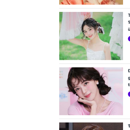
T
9
t