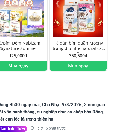
ã/Bỉm Đêm Nabizam
Tã dán bỉm quần Moony
Signature Summer
trắng dịu nhẹ natural cao
cấp
125,000đ
350,500đ
Mua ngay
Mua ngay
Đúng 9h30 ngày mai, Chủ Nhật 9/8/2026, 3 con giáp
ài vận hanh thông, sự nghiệp như 'cá chép hóa Rồng',
ét cạn lộc lá trong thiên hạ
1 giờ 16 phút trước
Tâm linh - Tử vi