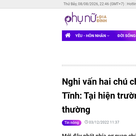
Thứ Bảy, 08/08/2026, 22:46 (GMT+7)
Hotli
YÊU - HÔN NHÂN
ĐỜI SỐN
Nghi vấn hai chú c
Tĩnh: Tại hiện trư
thường
03/12/2022 11:37
Tin nóng
Mới đây nhất phía cơ quan chứ