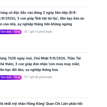
rúng số độc đắc vào đúng 2 ngày liên tiếp (8/8-
/8/2026), 3 con giáp 'lĩnh hội tài lộc', tiền bạc kéo ùn
ùn vào nhà, sự nghiệp thăng tiến không ngừng
7 giờ 16 phút trước
Tâm linh - Tử vi
Đúng 7h30 ngày mai, Chủ Nhật 9/8/2026, Thần Tài
ghé thăm, 3 con giáp đón nhận 'cơn mưa may mắn',
iền bạc dồi dào, sự nghiệp thăng hoa
7 giờ 56 phút trước
Tâm linh - Tử vi
'Đệ nhất mỹ nhân Hồng Kông' Quan Chi Lâm phản hồi