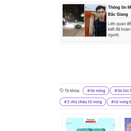
Thông tin M
Bắc Giang
Liên quan đế
biết đã hoàn 
người.
Từ khóa:
tin nóng
tin tức
2 chú cháu tử vong
tử vong 