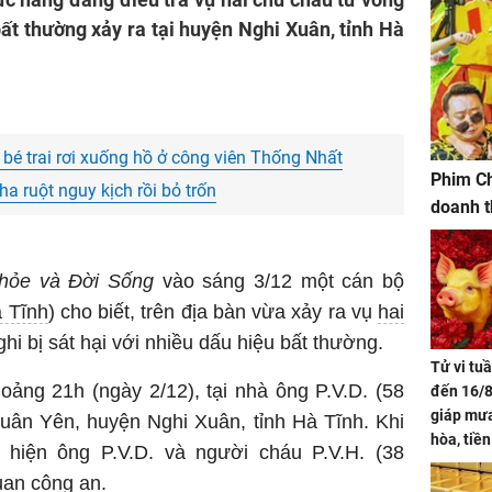
bất thường xảy ra tại huyện Nghi Xuân, tỉnh Hà
a bé trai rơi xuống hồ ở công viên Thống Nhất
Phim Ch
a ruột nguy kịch rồi bỏ trốn
doanh t
hỏe và Đời Sống
vào sáng 3/12 một cán bộ
 Tĩnh
) cho biết, trên địa bàn vừa xảy ra vụ
hai
hi bị sát hại với nhiều dấu hiệu bất thường.
Tử vi tu
oảng 21h (ngày 2/12), tại nhà ông P.V.D. (58
đến 16/8
giáp mưa
Xuân Yên, huyện Nghi Xuân, tỉnh Hà Tĩnh. Khi
hòa, tiề
 hiện ông P.V.D. và người cháu P.V.H. (38
bạc vàng
uan công an.
Quý Vinh