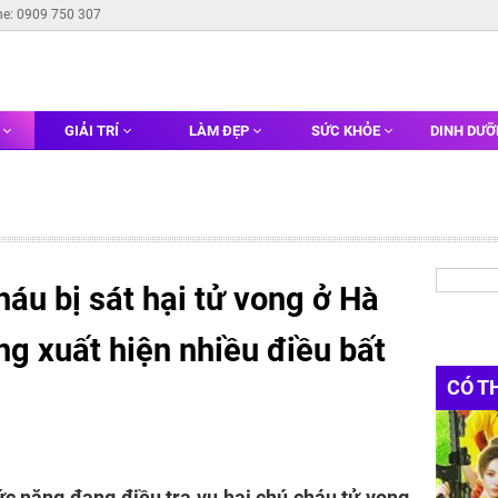
ne: 0909 750 307
G
GIẢI TRÍ
LÀM ĐẸP
SỨC KHỎE
DINH DƯ
háu bị sát hại tử vong ở Hà
ờng xuất hiện nhiều điều bất
CÓ T
c năng đang điều tra vụ hai chú cháu tử vong