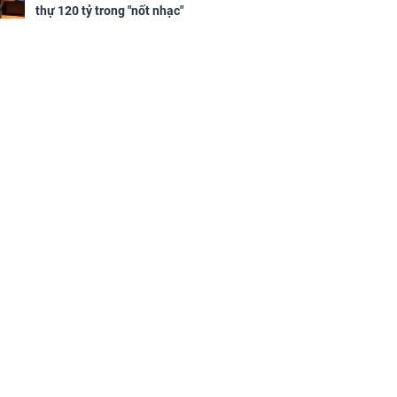
sộ
thự 120 tỷ trong "nốt nhạc"