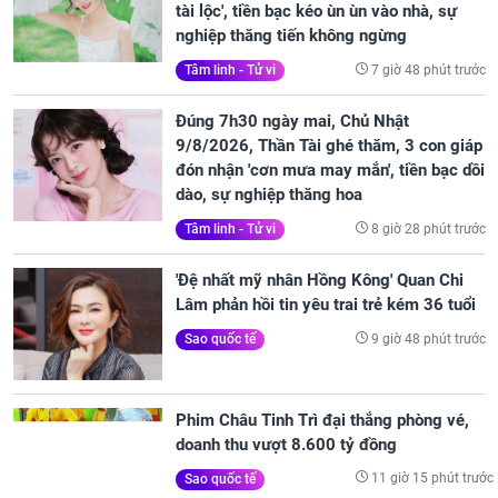
tài lộc', tiền bạc kéo ùn ùn vào nhà, sự
nghiệp thăng tiến không ngừng
7 giờ 48 phút trước
Tâm linh - Tử vi
Đúng 7h30 ngày mai, Chủ Nhật
9/8/2026, Thần Tài ghé thăm, 3 con giáp
đón nhận 'cơn mưa may mắn', tiền bạc dồi
dào, sự nghiệp thăng hoa
8 giờ 28 phút trước
Tâm linh - Tử vi
'Đệ nhất mỹ nhân Hồng Kông' Quan Chi
Lâm phản hồi tin yêu trai trẻ kém 36 tuổi
9 giờ 48 phút trước
Sao quốc tế
Phim Châu Tinh Trì đại thắng phòng vé,
doanh thu vượt 8.600 tỷ đồng
11 giờ 15 phút trước
Sao quốc tế