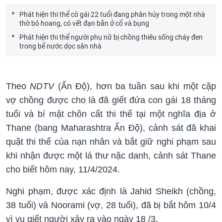
Phát hiện thi thể cô gái 22 tuổi đang phân hủy trong một nhà
thờ bỏ hoang, có vết đạn bắn ở cổ và bụng
Phát hiện thi thể người phụ nữ bị chồng thiêu sống cháy đen
trong bể nước dọc sân nhà
Theo
NDTV
(Ấn Độ), hơn ba tuần sau khi một cặp
vợ chồng được cho là đã giết đứa con gái 18 tháng
tuổi và bí mật chôn cất thi thể tại một nghĩa địa ở
Thane (bang Maharashtra Ấn Độ), cảnh sát đã khai
quật thi thể của nạn nhân và bắt giữ nghi phạm sau
khi nhận được một lá thư nặc danh, cảnh sát Thane
cho biết hôm nay, 11/4/2024.
Nghi phạm, được xác định là Jahid Sheikh (chồng,
38 tuổi) và Noorami (vợ, 28 tuổi), đã bị bắt hôm 10/4
vì vụ giết người xảy ra vào ngày 18 /3.