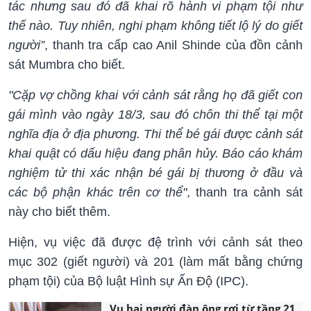
tác nhưng sau đó đã khai rõ hành vi phạm tội như
thế nào. Tuy nhiên, nghi phạm không tiết lộ lý do giết
người”
, thanh tra cấp cao Anil Shinde của đồn cảnh
sát Mumbra cho biết.
"Cặp vợ chồng khai với cảnh sát rằng họ đã giết con
gái mình vào ngày 18/3, sau đó chôn thi thể tại một
nghĩa địa ở địa phương. Thi thể bé gái được cảnh sát
khai quật có dấu hiệu đang phân hủy. Báo cáo khám
nghiệm tử thi xác nhận bé gái bị thương ở đầu và
các bộ phận khác trên cơ thể"
, thanh tra cảnh sát
này cho biết thêm.
Hiện, vụ việc đã được đệ trình với cảnh sát theo
mục 302 (giết người) và 201 (làm mất bằng chứng
phạm tội) của Bộ luật Hình sự Ấn Độ (IPC).
Vụ hai người đàn ông rơi từ tầng 21