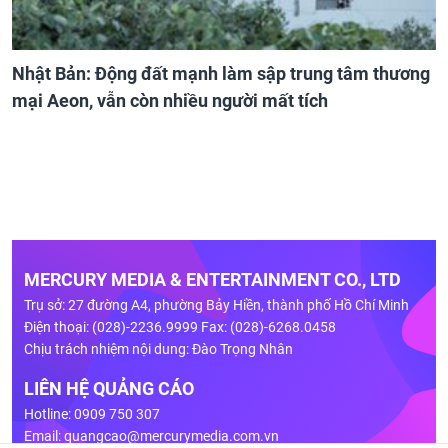
Nhật Bản: Động đất mạnh làm sập trung tâm thương
mại Aeon, vẫn còn nhiều người mất tích
MERCURY MEDIA & ENTERTAINMENT CO., LTD
Trụ sở: 27 đường A4, phường Bảy Hiền, thành phố Hồ Chí Minh
Điện thoại: (028)-2236.9999 Fax: (028)-6268.0458
Chịu trách nhiệm nội dung: Đào Trọng Nhân
LIÊN HỆ QUẢNG CÁO
Hotline: 0909 750 307
Email:
quangcao@mercurymedia.com.vn