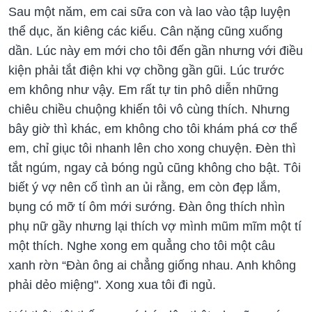
Sau một năm, em cai sữa con và lao vào tập luyện
thể dục, ăn kiêng các kiểu. Cân nặng cũng xuống
dần. Lúc này em mới cho tôi đến gần nhưng với điều
kiện phải tắt điện khi vợ chồng gần gũi. Lúc trước
em không như vậy. Em rất tự tin phô diễn những
chiêu chiều chuộng khiến tôi vô cùng thích. Nhưng
bây giờ thì khác, em không cho tôi khám phá cơ thể
em, chỉ giục tôi nhanh lên cho xong chuyện. Đèn thì
tắt ngúm, ngay cả bóng ngủ cũng không cho bật. Tôi
biết ý vợ nên cố tình an ủi rằng, em còn đẹp lắm,
bụng có mỡ tí ôm mới sướng. Đàn ông thích nhìn
phụ nữ gầy nhưng lại thích vợ mình mũm mĩm một tí
một thích. Nghe xong em quẳng cho tôi một câu
xanh rờn “Đàn ông ai chẳng giống nhau. Anh không
phải dẻo miệng". Xong xua tôi đi ngủ.