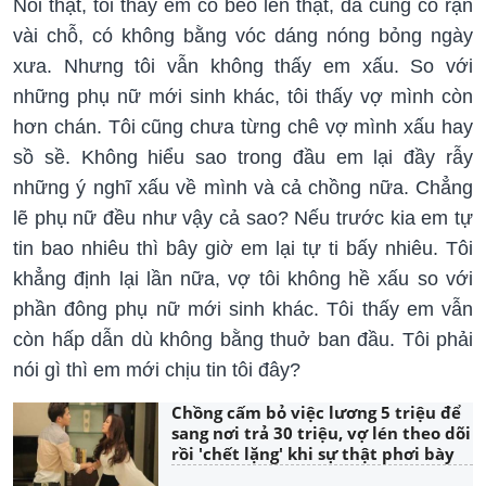
Nói thật, tôi thấy em có béo lên thật, da cũng có rạn
vài chỗ, có không bằng vóc dáng nóng bỏng ngày
xưa. Nhưng tôi vẫn không thấy em xấu. So với
những phụ nữ mới sinh khác, tôi thấy vợ mình còn
hơn chán. Tôi cũng chưa từng chê vợ mình xấu hay
sồ sề. Không hiểu sao trong đầu em lại đầy rẫy
những ý nghĩ xấu về mình và cả chồng nữa. Chẳng
lẽ phụ nữ đều như vậy cả sao? Nếu trước kia em tự
tin bao nhiêu thì bây giờ em lại tự ti bấy nhiêu. Tôi
khẳng định lại lần nữa, vợ tôi không hề xấu so với
phần đông phụ nữ mới sinh khác. Tôi thấy em vẫn
còn hấp dẫn dù không bằng thuở ban đầu. Tôi phải
nói gì thì em mới chịu tin tôi đây?
Chồng cấm bỏ việc lương 5 triệu để
sang nơi trả 30 triệu, vợ lén theo dõi
rồi 'chết lặng' khi sự thật phơi bày