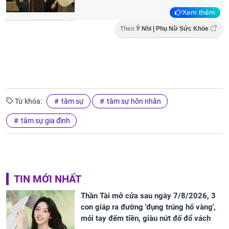
Xem thêm
Theo
Ý Nhi | Phụ Nữ Sức Khỏe
Từ khóa:
tâm sự
tâm sự hôn nhân
tâm sự gia đình
TIN MỚI NHẤT
Thần Tài mở cửa sau ngày 7/8/2026, 3
con giáp ra đường 'đụng trúng hố vàng',
mỏi tay đếm tiền, giàu nứt đố đổ vách