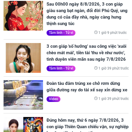
Sau 00h00 ngày 8/8/2026, 3 con giáp
giàu sang bạt ngàn, đổi đời Phú Quý, ung
dung có của đầy nhà, ngày càng hưng
thịnh sung túc
1 giờ 9 phút trước
Tâm linh - Tử vi
3 con giáp 'số hưởng' sau công việc 'xuôi
chèo mát mái', tiền tài 'thu về như nước',
tình duyên viên mãn sau ngày 7/8/2026
1 giờ 39 phút trước
Tâm linh - Tử vi
Đoàn tàu đâm trúng xe chở rơm dừng
giữa đường ray do tài xế say xỉn dừng xe
1 giờ 39 phút trước
Video
Đúng hôm nay, thứ 6 ngày 7/8/2026, 3
con giáp Thiên Quan chiếu vận, sự nghiệp