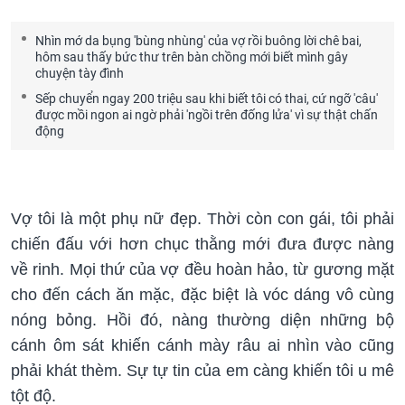
Nhìn mớ da bụng 'bùng nhùng' của vợ rồi buông lời chê bai,
hôm sau thấy bức thư trên bàn chồng mới biết mình gây
chuyện tày đình
Sếp chuyển ngay 200 triệu sau khi biết tôi có thai, cứ ngỡ 'câu'
được mồi ngon ai ngờ phải 'ngồi trên đống lửa' vì sự thật chấn
động
Vợ tôi là một phụ nữ đẹp. Thời còn con gái, tôi phải
chiến đấu với hơn chục thằng mới đưa được nàng
về rinh. Mọi thứ của vợ đều hoàn hảo, từ gương mặt
cho đến cách ăn mặc, đặc biệt là vóc dáng vô cùng
nóng bỏng. Hồi đó, nàng thường diện những bộ
cánh ôm sát khiến cánh mày râu ai nhìn vào cũng
phải khát thèm. Sự tự tin của em càng khiến tôi u mê
tột độ.