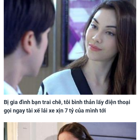
Bị gia đình bạn trai chê, tôi bình thản lấy điện thoại
gọi ngay tài xế lái xe xịn 7 tỷ của mình tới