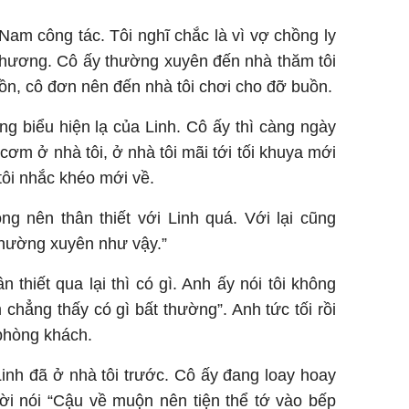
Nam công tác. Tôi nghĩ chắc là vì vợ chồng ly
 hương. Cô ấy thường xuyên đến nhà thăm tôi
uồn, cô đơn nên đến nhà tôi chơi cho đỡ buồn.
g biểu hiện lạ của Linh. Cô ấy thì càng ngày
cơm ở nhà tôi, ở nhà tôi mãi tới tối khuya mới
tôi nhắc khéo mới về.
ng nên thân thiết với Linh quá. Với lại cũng
hường xuyên như vậy.”
n thiết qua lại thì có gì. Anh ấy nói tôi không
m chẳng thấy có gì bất thường”. Anh tức tối rồi
 phòng khách.
 Linh đã ở nhà tôi trước. Cô ấy đang loay hoay
ười nói “Cậu về muộn nên tiện thể tớ vào bếp