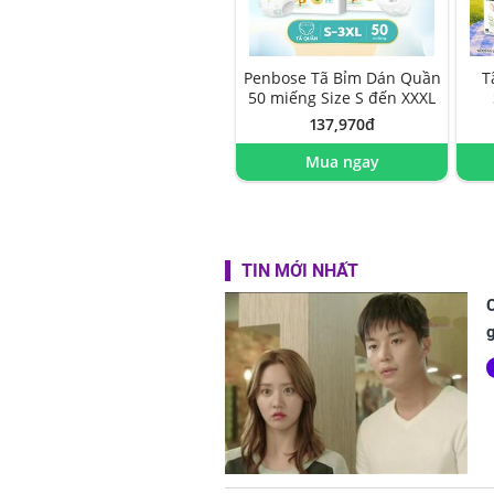
Penbose Tã Bỉm Dán Quần
T
50 miếng Size S đến XXXL
137,970đ
Mua ngay
TIN MỚI NHẤT
C
g