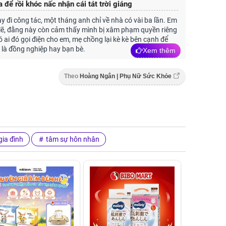
 để rồi khóc nấc nhận cái tát trời giáng
 đi công tác, một tháng anh chỉ về nhà có vài ba lần. Em
lẽ, đằng này còn cảm thấy mình bị xâm phạm quyền riêng
ó ai đó gọi điện cho em, mẹ chồng lại kè kè bên cạnh để
 là đồng nghiệp hay bạn bè.
Xem thêm
Theo
Hoàng Ngân | Phụ Nữ Sức Khỏe
ia đình
tâm sự hôn nhân