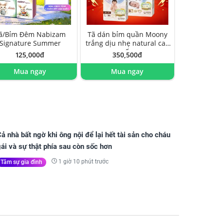
ã/Bỉm Đêm Nabizam
Tã dán bỉm quần Moony
Signature Summer
trắng dịu nhẹ natural cao
cấp
125,000đ
350,500đ
Mua ngay
Mua ngay
ả nhà bất ngờ khi ông nội để lại hết tài sản cho cháu
ái và sự thật phía sau còn sốc hơn
1 giờ 10 phút trước
Tâm sự gia đình