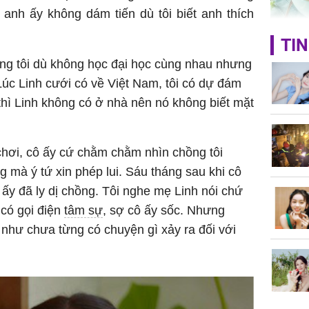
 anh ấy không dám tiến dù tôi biết anh thích
Giá trị s
TIN
cách sử
ng tôi dù không học đại học cùng nhau nhưng
của loại
 Lúc Linh cưới có về Việt Nam, tôi có dự đám
 thì Linh không có ở nhà nên nó không biết mặt
 chơi, cô ấy cứ chằm chằm nhìn chồng tôi
Chân du
 mà ý tứ xin phép lui. Sáu tháng sau khi cô
viên Hoa
ứng ngượ
ô ấy đã ly dị chồng. Tôi nghe mẹ Linh nói chứ
nghèo
 có gọi điện
tâm sự
, sợ cô ấy sốc. Nhưng
i như chưa từng có chuyện gì xảy ra đối với