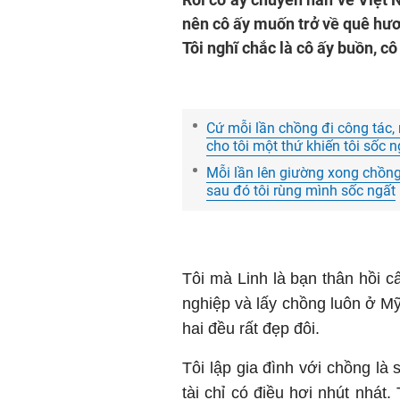
nên cô ấy muốn trở về quê hươ
Tôi nghĩ chắc là cô ấy buồn, c
Cứ mỗi lần chồng đi công tác,
cho tôi một thứ khiến tôi sốc n
Mỗi lần lên giường xong chồng l
sau đó tôi rùng mình sốc ngất
Tôi mà Linh là bạn thân hồi cấ
nghiệp và lấy chồng luôn ở Mỹ
hai đều rất đẹp đôi.
Tôi lập gia đình với chồng là s
tài chỉ có điều hơi nhút nhát