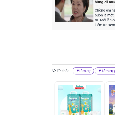
hửng đi mua
Chồng em hay
buồn là một 
tư. Mỗi lần c
kiểm tra xem
Từ khóa:
tâm sự
tâm sự g