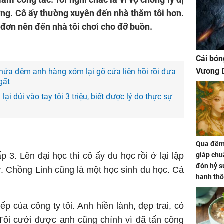
ng. Cô ấy thường xuyên đến nhà thăm tôi hơn.
ô đơn nên đến nhà tôi chơi cho đỡ buồn.
Cái bón
Vương D
 nửa đêm anh hàng xóm lại gõ cửa liên hồi rồi đưa
gất
ại dúi vào tay tôi 3 triệu, biết được lý do thực sự
Qua đêm 
p 3. Lên đại học thì cô ấy du học rồi ở lại lập
giáp chu
đón hỷ sự
. Chồng Linh cũng là một học sinh du học. Cả
hanh thô
hóa Rồn
gom hết
ếp của công ty tôi. Anh hiền lành, đẹp trai, có
nhà
. Tôi cưới được anh cũng chính vì đã tấn công