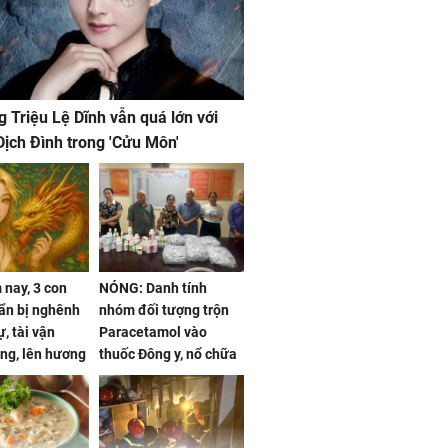
g Triệu Lệ Dĩnh vẫn quá lớn với
ịch Đình trong 'Cửu Môn'
nay, 3 con
NÓNG: Danh tính
ẩn bị nghênh
nhóm đối tượng trộn
, tài vận
Paracetamol vào
ng, lên hương
thuốc Đông y, nổ chữa
g hóa Phượng,
bách bệnh
 may mắn về