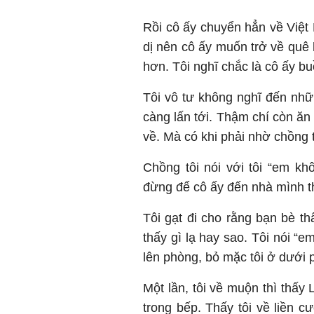
Rồi cô ấy chuyển hẳn về Việt 
dị nên cô ấy muốn trở về quê
hơn. Tôi nghĩ chắc là cô ấy b
Tôi vô tư không nghĩ đến nhữn
càng lấn tới. Thậm chí còn ăn 
về. Mà có khi phải nhờ chồng 
Chồng tôi nói với tôi “em khô
đừng để cô ấy đến nhà mình t
Tôi gạt đi cho rằng bạn bè thâ
thấy gì lạ hay sao. Tôi nói “e
lên phòng, bỏ mặc tôi ở dưới
Một lần, tôi về muộn thì thấy
trong bếp. Thấy tôi về liền c