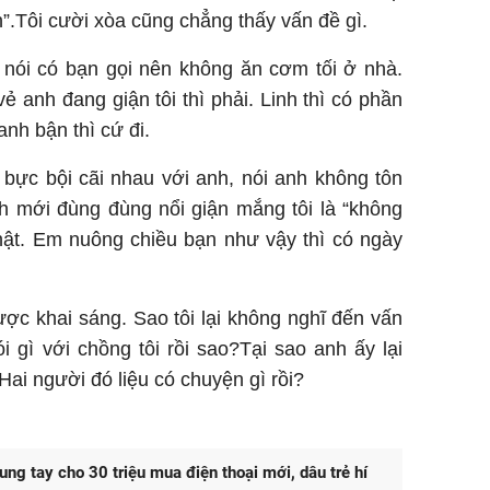
.Tôi cười xòa cũng chẳng thấy vấn đề gì.
nói có bạn gọi nên không ăn cơm tối ở nhà.
vẻ anh đang giận tôi thì phải. Linh thì có phần
nh bận thì cứ đi.
bực bội cãi nhau với anh, nói anh không tôn
h mới đùng đùng nổi giận mắng tôi là “không
hật. Em nuông chiều bạn như vậy thì có ngày
ợc khai sáng. Sao tôi lại không nghĩ đến vấn
 gì với chồng tôi rồi sao?Tại sao anh ấy lại
Hai người đó liệu có chuyện gì rồi?
ng tay cho 30 triệu mua điện thoại mới, dâu trẻ hí