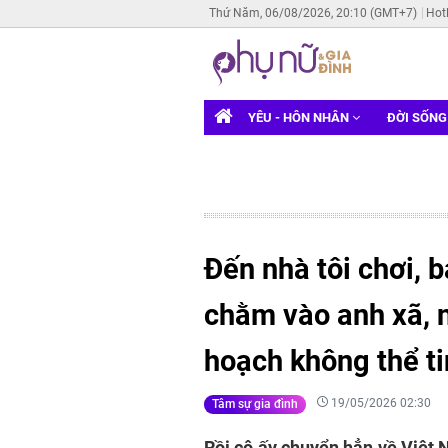
Thứ Năm, 06/08/2026, 20:10 (GMT+7)
Hot
YÊU - HÔN NHÂN
ĐỜI SỐN
Đến nhà tôi chơi, 
chằm vào anh xã, 
hoạch không thể ti
19/05/2026 02:30
Tâm sự gia đình
Rồi cô ấy chuyển hẳn về Việt N