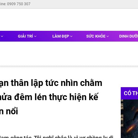
line: 0909 750 307
G
GIẢI TRÍ
LÀM ĐẸP
SỨC KHỎE
DINH DƯ
bạn thân lập tức nhìn chằm
CÓ T
nửa đêm lén thực hiện kế
n nổi
am công tác. Tôi nghĩ chắc là vì vợ chồng ly dị