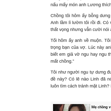
nấu mấy món anh Lương thích”
Chồng tôi hôm ấy bỗng dưng 
Anh lầm lì lườm tôi rồi đi. Có 
thất vọng nhưng vẫn cười nói a
Tối hôm ấy anh về muộn. Tôi 
trọng bạn của vợ. Lúc này an
biết em giả vờ ngu hay ngu t
mất chồng.”
Tôi như người ngu tự dưng đư
đề này? Có lẽ nào Linh đã nói
luôn tìm cách tránh mặt Linh? 
Mẹ chồng vu