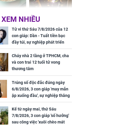
ức khỏe và
Cháy nhà 2 tầng ở
 XEM NHIỀU
 dụng đúng
TPHCM, cha và con
 hạt bình dân
trai 12 tuổi tử vong
Tử vi thứ Sáu 7/8/2026 của 12
thương tâm
con giáp: Dần - Tuất tiền bạc
đầy túi, sự nghiệp phát triển
hưng thịnh, Mão - Thân tài lộc
ảm đạm, mọi sự khó thành công
Cháy nhà 2 tầng ở TPHCM, cha
mỹ mãn
và con trai 12 tuổi tử vong
ng nam diễn
thương tâm
 ngữ gây phản
c khi than
Trúng số độc đắc đúng ngày
6/8/2026, 3 con giáp 'may mắn
ập xuống đầu', sự nghiệp thăng
tiến vượt bậc, tài lộc phủ kín
đường đi
Kể từ ngày mai, thứ Sáu
7/8/2026, 3 con giáp 'số hưởng'
sau công việc 'xuôi chèo mát
mái', tiền tài 'thu về như nước',