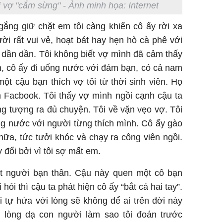
ị vợ "cắm sừng" - Ảnh minh họa: Internet
gắng giữ chặt em tôi càng khiến cô ấy rời xa
ời rất vui vẻ, hoạt bát hay hẹn hò cà phê với
ít dần dần. Tôi không biết vợ mình đã cảm thấy
n, cô ấy đi uống nước với đám bạn, có cả nam
ột cậu bạn thích vợ tôi từ thời sinh viên. Họ
n Facbook. Tôi thấy vợ mình ngồi cạnh cậu ta
ưởng tượng ra đủ chuyện. Tôi về vặn vẹo vợ. Tôi
ống nước với người từng thích mình. Cô ấy gào
nữa, tức tưởi khóc và chạy ra công viên ngồi.
ay đổi bởi vì tôi sợ mất em.
t người bạn thân. Cậu này quen một cô bạn
hỏi thì cậu ta phát hiện cô ấy “bắt cá hai tay”.
 tự hứa với lòng sẽ không để ai trên đời này
 lòng dạ con người làm sao tôi đoán trước