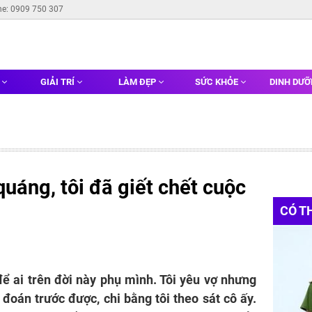
ne: 0909 750 307
G
GIẢI TRÍ
LÀM ĐẸP
SỨC KHỎE
DINH DƯ
uáng, tôi đã giết chết cuộc
CÓ T
h
để ai trên đời này phụ mình. Tôi yêu vợ nhưng
 đoán trước được, chi bằng tôi theo sát cô ấy.