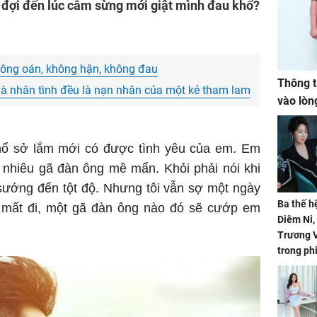
 đợi đến lúc cắm sừng mới giật mình đau khổ?
hông oán, không hận, không đau
Thông t
 và nhân tình đều là nạn nhân của một kẻ tham lam
vào lòn
hổ sở lắm mới có được tình yêu của em. Em
o nhiêu gã đàn ông mê mẩn. Khỏi phải nói khi
 sướng đến tột độ. Nhưng tôi vẫn sợ một ngày
Ba thế h
 mất đi, một gã đàn ông nào đó sẽ cướp em
Diêm Ni
Trương V
trong ph