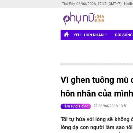
Thứ Bảy, 08/08/2026, 17:47 (GMT+7)
Hotli
YÊU - HÔN NHÂN
ĐỜI SỐN
Vì ghen tuông mù q
hôn nhân của mìn
20/04/2018 13:51
Tâm sự gia đình
Tôi tự hứa với lòng sẽ không 
lòng dạ con người làm sao tôi