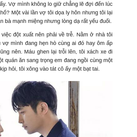
 ấy. Vợ mình không lo giữ chẳng lẽ đợi đến lúc
ổ? Một vài lần vợ tôi dọa ly hôn nhưng tôi lại
àn bà mạnh miệng nhưng lòng dạ rất yếu đuối.
 việc đột xuất nên phải về trễ. Nằm ở nhà tôi
âu vợ mình đang hẹn hò cùng ai đó hay ôm ấp
ũng nên. Máu ghen lại trỗi lên, tôi xách xe đi
một quán ăn sang trọng em đang ngồi cùng một
p hỏi, tôi xông vào tát cô ấy một bạt tai.