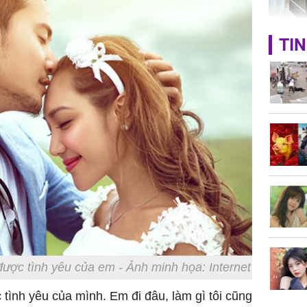
HH Mai 
TIN
Mua đồ hi
tặng em 
120 tỷ tr
Danh tín
hành hu
nữ ở giữ
TP.HCM
được tình yêu của em - Ảnh minh họa: Internet
c tình yêu của mình. Em đi đâu, làm gì tôi cũng