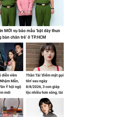
in MỚI vụ bảo mẫu 'bật dây thun
g bàn chân trẻ' ở TP.HCM
ệ diễn viên
Thần Tài 'điểm mặt gọi
, Nhậm Mẫn,
tên' sau ngày
ãn Ý hội ngộ
8/8/2026, 3 con giáp
im mới
lộc nhiều hơn sông, tài
vận sáng như trăng
Rằm, chính thức hết
khổ