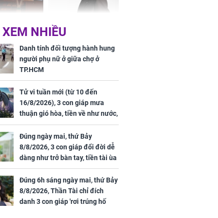
Phương Thúy:
Triệu Lệ Dĩnh liên tiếp
 XEM NHIỀU
ệu theo "lô",
được Kim Ưng ưu ái,
gái biệt thự
đãi ngộ đặc biệt gây
Danh tính đối tượng hành hung
ong "nốt nhạc"
chú ý
người phụ nữ ở giữa chợ ở
TP.HCM
Tử vi tuần mới (từ 10 đến
16/8/2026), 3 con giáp mưa
h đối tượng
thuận gió hòa, tiền về như nước,
ng người phụ
bạc vàng dư dả, Phú Quý Vinh
a chợ ở
Hoa, vận trình khai sáng
Đúng ngày mai, thứ Bảy
8/8/2026, 3 con giáp đổi đời dễ
dàng như trở bàn tay, tiền tài ùa
tới, ngồi không lộc cũng đến,
phú quý theo tới già
Đúng 6h sáng ngày mai, thứ Bảy
8/8/2026, Thần Tài chỉ đích
danh 3 con giáp 'rơi trúng hố
vàng', tiền bạc ùa về nhà 'như lũ