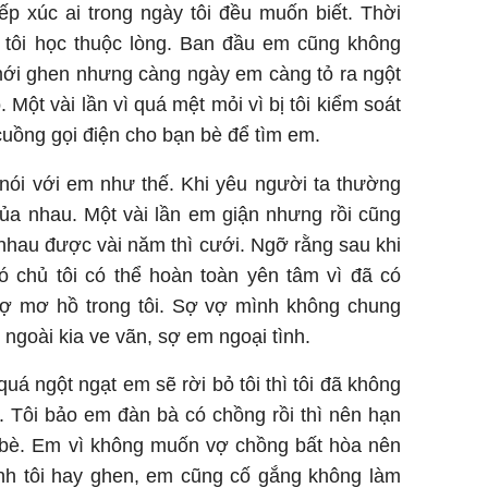
ếp xúc ai trong ngày tôi đều muốn biết. Thời
 tôi học thuộc lòng. Ban đầu em cũng không
mới ghen nhưng càng ngày em càng tỏ ra ngột
 Một vài lần vì quá mệt mỏi vì bị tôi kiểm soát
 cuồng gọi điện cho bạn bè để tìm em.
 nói với em như thế. Khi yêu người ta thường
của nhau. Một vài lần em giận nhưng rồi cũng
 nhau được vài năm thì cưới. Ngỡ rằng sau khi
 chủ tôi có thể hoàn toàn yên tâm vì đã có
ợ mơ hồ trong tôi. Sợ vợ mình không chung
ngoài kia ve vãn, sợ em ngoại tình.
quá ngột ngạt em sẽ rời bỏ tôi thì tôi đã không
 Tôi bảo em đàn bà có chồng rồi thì nên hạn
bè. Em vì không muốn vợ chồng bất hòa nên
ính tôi hay ghen, em cũng cố gắng không làm