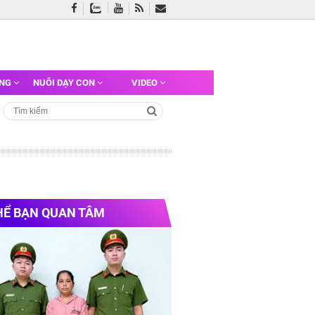
ỠNG
NUÔI DẠY CON
VIDEO
HỂ BẠN QUAN TÂM