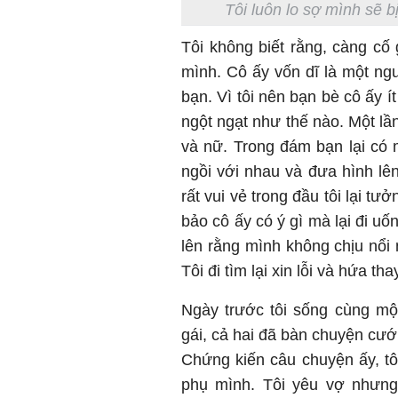
Tôi luôn lo sợ mình sẽ b
Tôi không biết rằng, càng cố 
mình. Cô ấy vốn dĩ là một ngư
bạn. Vì tôi nên bạn bè cô ấy 
ngột ngạt như thế nào. Một lầ
và nữ. Trong đám bạn lại có m
ngồi với nhau và đưa hình lê
rất vui vẻ trong đầu tôi lại t
bảo cô ấy có ý gì mà lại đi u
lên rằng mình không chịu nổi 
Tôi đi tìm lại xin lỗi và hứa th
Ngày trước tôi sống cùng mộ
gái, cả hai đã bàn chuyện cưới 
Chứng kiến câu chuyện ấy, tôi
phụ mình. Tôi yêu vợ nhưng