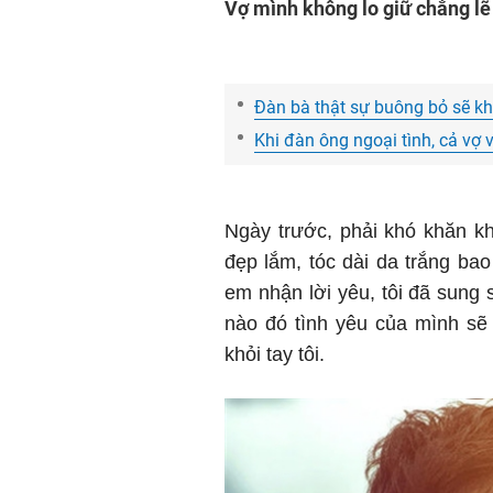
Vợ mình không lo giữ chẳng lẽ
Đàn bà thật sự buông bỏ sẽ k
Khi đàn ông ngoại tình, cả vợ
Ngày trước, phải khó khăn k
đẹp lắm, tóc dài da trắng ba
em nhận lời yêu, tôi đã sung
nào đó tình yêu của mình sẽ
khỏi tay tôi.