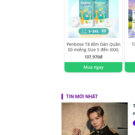
Penbose Tã Bỉm Dán Quần
T
50 miếng Size S đến XXXL
137,970đ
Mua ngay
TIN MỚI NHẤT