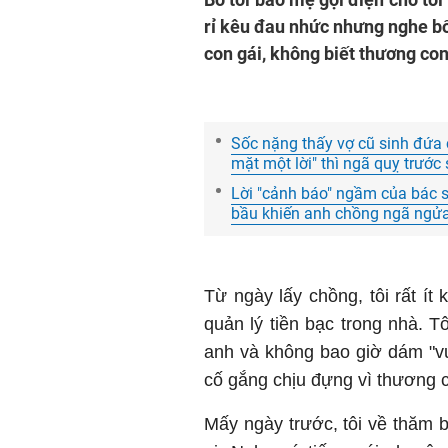
rỉ kêu đau nhức nhưng nghe bố 
con gái, không biết thương con
Sốc nặng thấy vợ cũ sinh đứa c
mặt một lời" thì ngã quỵ trước 
Lời "cảnh báo" ngầm của bác s
bầu khiến anh chồng ngã ngử
Từ ngày lấy chồng, tôi rất ít 
quản lý tiền bạc trong nhà. T
anh và không bao giờ dám "vượ
cố gắng chịu đựng vì thương 
Mấy ngày trước, tôi về thăm b