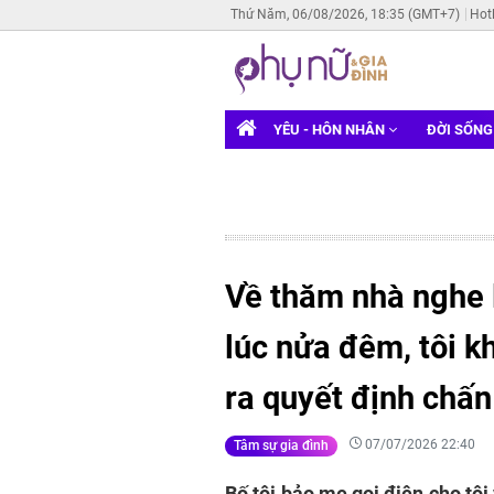
Thứ Năm, 06/08/2026, 18:35 (GMT+7)
Hot
YÊU - HÔN NHÂN
ĐỜI SỐN
Về thăm nhà nghe 
lúc nửa đêm, tôi k
ra quyết định chấ
07/07/2026 22:40
Tâm sự gia đình
Bố tôi bảo mẹ gọi điện cho tô