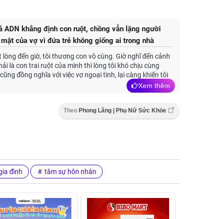
 ADN khẳng định con ruột, chồng vẫn lặng người
í mật của vợ vì đứa trẻ không giống ai trong nhà
ọt lòng đến giờ, tôi thương con vô cùng. Giờ nghĩ đến cảnh
i là con trai ruột của mình thì lòng tôi khó chịu cùng
cũng đồng nghĩa với việc vợ ngoại tình, lại càng khiến tôi
Xem thêm
Theo
Phong Lăng | Phụ Nữ Sức Khỏe
ia đình
tâm sự hôn nhân