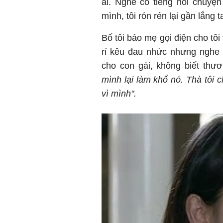
ai. Nghe có tiếng nói chuyệ
mình, tôi rón rén lại gần lắng t
Bố tôi bảo mẹ gọi điện cho tô
rỉ kêu đau nhức nhưng nghe b
cho con gái, không biết thư
mình lại làm khổ nó. Thà tôi 
vì mình".