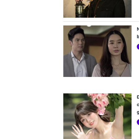
N
b
c