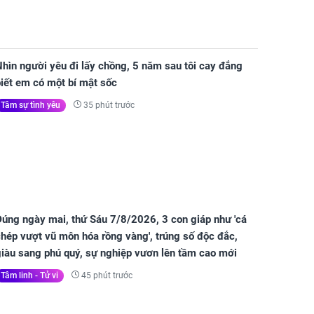
hìn người yêu đi lấy chồng, 5 năm sau tôi cay đắng
iết em có một bí mật sốc
35 phút trước
Tâm sự tình yêu
Đúng ngày mai, thứ Sáu 7/8/2026, 3 con giáp như 'cá
hép vượt vũ môn hóa rồng vàng', trúng số độc đắc,
giàu sang phú quý, sự nghiệp vươn lên tầm cao mới
45 phút trước
Tâm linh - Tử vi