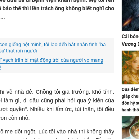
bảo thế thì liền trách ông không biết nghĩ cho
...
Cái bón
Vương D
on giống hệt mình, tôi lao đến bắt nhân tình "ba
sự thật rợn người
ĩ vạch trần bí mật động trời của người vợ mang
a
Qua đêm 
khi về nhà đẻ. Chồng tôi gia trưởng, khó tính,
giáp chu
ôi làm gì, đi đâu cũng phải hỏi qua ý kiến của
đón hỷ sự
t quyền". Nhiều khi ấm ức, tủi thân, tôi đều
hanh thô
hóa Rồn
con còn nhỏ.
gom hết
nhà
ố mẹ đột ngột. Lúc tôi vào nhà thì không thấy