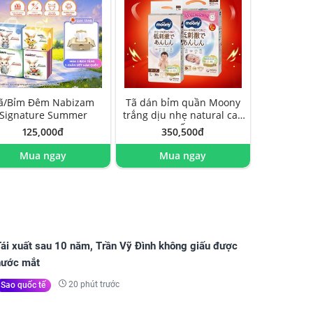
ã/Bỉm Đêm Nabizam
Tã dán bỉm quần Moony
Signature Summer
trắng dịu nhẹ natural cao
cấp
125,000đ
350,500đ
Mua ngay
Mua ngay
Tái xuất sau 10 năm, Trần Vỹ Đình không giấu được
nước mắt
20 phút trước
Sao quốc tế