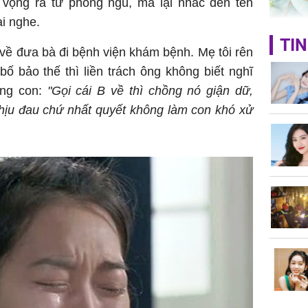
n vọng ra từ phòng ngủ, mà lại nhắc đến tên
ai nghe.
Giá trị s
TIN
i về đưa bà đi bệnh viện khám bệnh. Mẹ tôi rên
cách sử
của loại
ố bảo thế thì liền trách ông không biết nghĩ
ơng con:
"Gọi cái B về thì chồng nó giận dữ,
chịu đau chứ nhất quyết không làm con khó xử
Chân du
viên Hoa
ứng ngượ
nghèo