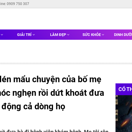
line: 0909 750 307
G
GIẢI TRÍ
LÀM ĐẸP
SỨC KHỎE
DINH DƯ
lén mẩu chuyện của bố mẹ
CÓ T
hóc nghẹn rồi dứt khoát đưa
n động cả dòng họ
i về đưa bà đi bệnh viện khám bệnh. Mẹ tôi rên