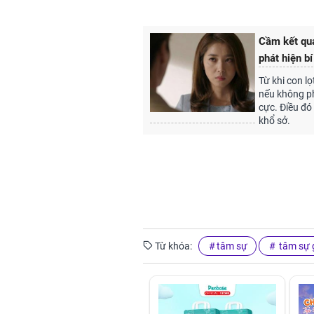
Cầm kết quả
phát hiện b
Từ khi con l
nếu không phả
cực. Điều đó 
khổ sở.
Từ khóa:
tâm sự
tâm sự g