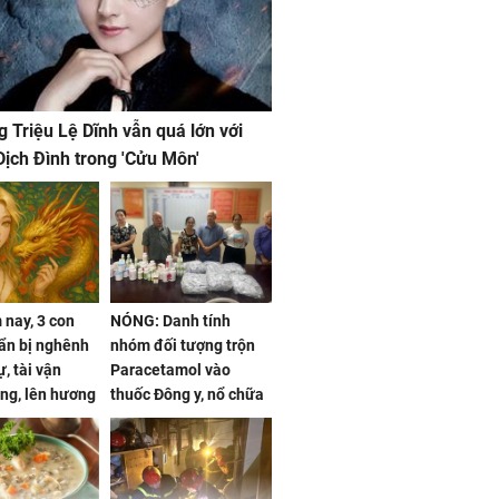
g Triệu Lệ Dĩnh vẫn quá lớn với
ịch Đình trong 'Cửu Môn'
nay, 3 con
NÓNG: Danh tính
ẩn bị nghênh
nhóm đối tượng trộn
, tài vận
Paracetamol vào
ng, lên hương
thuốc Đông y, nổ chữa
g hóa Phượng,
bách bệnh
 may mắn về