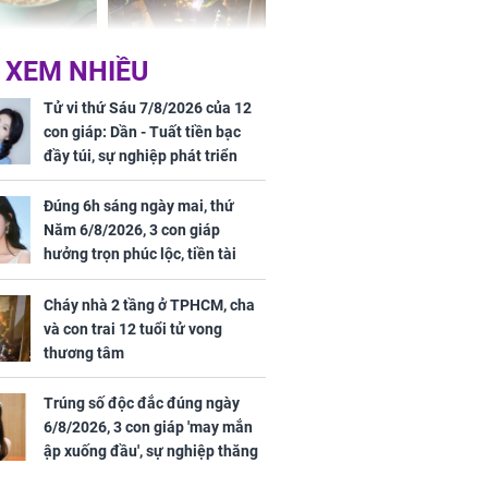
ức khỏe và
Cháy nhà 2 tầng ở
 XEM NHIỀU
 dụng đúng
TPHCM, cha và con
 hạt bình dân
trai 12 tuổi tử vong
Tử vi thứ Sáu 7/8/2026 của 12
thương tâm
con giáp: Dần - Tuất tiền bạc
đầy túi, sự nghiệp phát triển
hưng thịnh, Mão - Thân tài lộc
ảm đạm, mọi sự khó thành công
Đúng 6h sáng ngày mai, thứ
mỹ mãn
Năm 6/8/2026, 3 con giáp
ng nam diễn
hưởng trọn phúc lộc, tiền tài
 ngữ gây phản
tăng vọt, công danh sự nghiệp
c khi than
thăng hạng không ngừng
Cháy nhà 2 tầng ở TPHCM, cha
và con trai 12 tuổi tử vong
thương tâm
Trúng số độc đắc đúng ngày
6/8/2026, 3 con giáp 'may mắn
ập xuống đầu', sự nghiệp thăng
tiến vượt bậc, tài lộc phủ kín