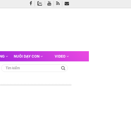
ỠNG
NUÔI DẠY CON
VIDEO