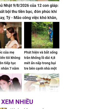
hủ Nhật 9/8/2026 của 12 con giáp:
uất bội thu tiền bạc, đón phúc khí
tay, Tý - Mão công việc khó khăn,
 đội nón ra đi
sốc của mẹ
Phát hiện và bắt sống
iến tôi không
trăn khổng lồ dài 4,8
ên tiếp tục
mét ẩn nấp trong bụi
n nhân 7 năm
tre bên cạnh nhà một
 không
cụ bà
 XEM NHIỀU
 Tư muốn bứt
NÓNG: Bộ Y tế chưa