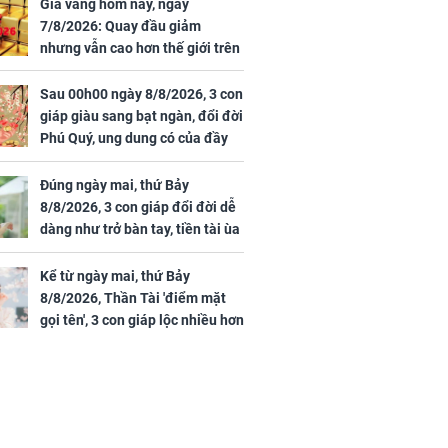
 vùng an toàn
cấp phép cho sản
Giá vàng hôm nay, ngày
phẩm làm đẹp từ tế
7/8/2026: Quay đầu giảm
bào gốc người
nhưng vẫn cao hơn thế giới trên
7 triệu đồng
Sau 00h00 ngày 8/8/2026, 3 con
giáp giàu sang bạt ngàn, đổi đời
Phú Quý, ung dung có của đầy
uyên ăn loại
nhà, ngày càng hưng thịnh sung
ai này, cơ thể
túc
Đúng ngày mai, thứ Bảy
được 4 lợi ích
8/8/2026, 3 con giáp đổi đời dễ
dàng như trở bàn tay, tiền tài ùa
tới, ngồi không lộc cũng đến,
phú quý theo tới già
Kể từ ngày mai, thứ Bảy
8/8/2026, Thần Tài 'điểm mặt
gọi tên', 3 con giáp lộc nhiều hơn
sông, tài vận sáng như trăng
Rằm, chính thức hết khổ