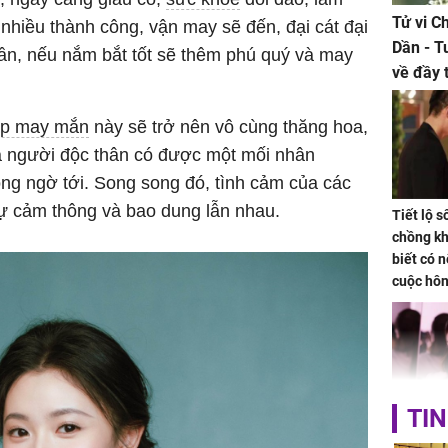
Tử vi C
 nhiều thành công, vận may sẽ đến, đại cát đại
Dần - T
 gần, nếu nắm bắt tốt sẽ thêm phú quý và may
về đầy 
tiền bạc
áp may mắn
này sẽ trở nên vô cùng thăng hoa,
 người độc thân có được một mối nhân
ng ngờ tới. Song song đó, tình cảm của các
 sự cảm thông và bao dung lẫn nhau.
Tiết lộ 
chồng kh
biết có n
cuộc hô
nữa hay
TIN
Triệu Lộ