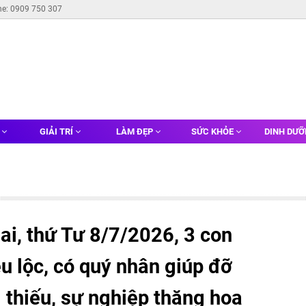
ne: 0909 750 307
G
GIẢI TRÍ
LÀM ĐẸP
SỨC KHỎE
DINH DƯ
i, thứ Tư 8/7/2026, 3 con
u lộc, có quý nhân giúp đỡ
 thiếu, sự nghiệp thăng hoa