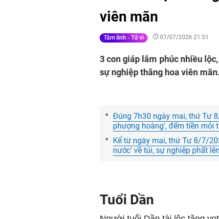
viên mãn
07/07/2026 21:51
Tâm linh - Tử vi
3 con giáp lắm phúc nhiều lộc,
sự nghiệp thăng hoa viên mãn
Đúng 7h30 ngày mai, thứ Tư 8/
phượng hoàng', đếm tiền mỏi t
Kể từ ngày mai, thứ Tư 8/7/202
nước' về túi, sự nghiệp phất lê
Tuổi Dần
Người tuổi Dần tài lộc tăng vọ