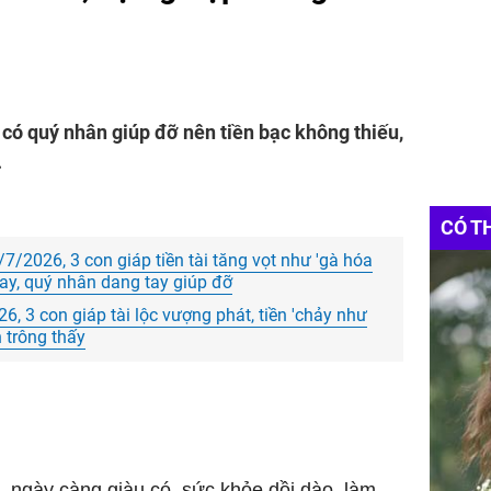
 có quý nhân giúp đỡ nên tiền bạc không thiếu,
.
CÓ T
7/2026, 3 con giáp tiền tài tăng vọt như 'gà hóa
ay, quý nhân dang tay giúp đỡ
6, 3 con giáp tài lộc vượng phát, tiền 'chảy như
n trông thấy
t, ngày càng giàu có,
sức khỏe
dồi dào, làm