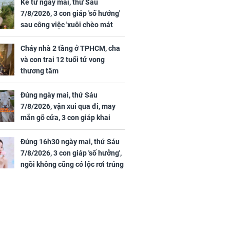
ồn thay tim,
mắt, nhưng vừa thấy
Kể từ ngày mai, thứ Sáu
hứng minh sức
đối tượng mai mối thì
7/8/2026, 3 con giáp 'số hưởng'
đỏ mặt ‘đứng hình’
sau công việc 'xuôi chèo mát
mái', tiền tài 'thu về như nước',
tình duyên viên mãn
Cháy nhà 2 tầng ở TPHCM, cha
và con trai 12 tuổi tử vong
thương tâm
rương Tiểu Phỉ
Đúng ngày mai, thứ Sáu
ồng hành cùng
7/8/2026, vận xui qua đi, may
h Trì, Địch Lệ
mắn gõ cửa, 3 con giáp khai
 quảng bá
thông vận mệnh, tiền nhiều vô
kể, phước lộc đầy nhà, trúng số
Đúng 16h30 ngày mai, thứ Sáu
độc đắc
7/8/2026, 3 con giáp 'số hưởng',
ngồi không cũng có lộc rơi trúng
đầu, vừa tránh được họa vừa có
tiền vàng