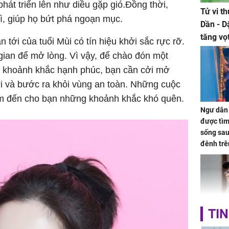
hát triển lên như diều gặp gió.Đồng thời,
Tử vi t
rì, giúp họ bứt phá ngoạn mục.
Dần - D
tăng vọ
n tới của tuổi Mùi có tín hiệu khởi sắc rực rỡ.
tiền mấ
 gian để mở lòng. Vì vậy, để chào đón một
g khoảnh khắc hạnh phúc, bạn cần cởi mở
i và bước ra khỏi vùng an toàn. Những cuộc
em đến cho bạn những khoảnh khắc khó quên.
Ngư dân 
được tìm
sống sau
đênh trê
Bình Dư
TIN
Lý Liên K