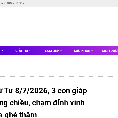
ine: 0909 750 307
G
GIẢI TRÍ
LÀM ĐẸP
SỨC KHỎE
DINH DƯ
ứ Tư 8/7/2026, 3 con giáp
ng chiều, chạm đỉnh vinh
a ghé thăm