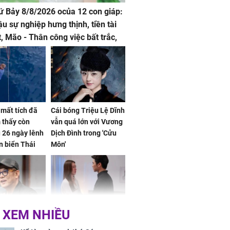
hứ Bảy 8/8/2026 ocủa 12 con giáp:
ậu sự nghiệp hưng thịnh, tiền tài
t, Mão - Thân công việc bất trắc,
t tật mang
mất tích đã
Cái bóng Triệu Lệ Dĩnh
 thấy còn
vẫn quá lớn với Vương
 26 ngày lênh
Dịch Đình trong 'Cửu
n biển Thái
Môn'
ơng
 XEM NHIỀU
iệt lên tiếng
Cô gái bị ép đi xem