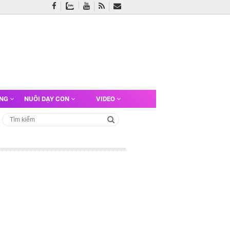
ỠNG
NUÔI DẠY CON
VIDEO