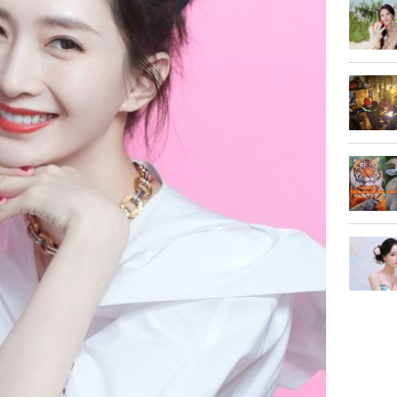
sau tin đ
cởi áo c
khỏe
Vì sao T
không đ
Châu Tin
Nhiệt Ba
phim?