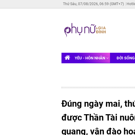
Thứ Sáu, 07/08/2026, 06:59 (GMT+7)
Hotl
YÊU - HÔN NHÂN
ĐỜI SỐN
Đúng ngày mai, th
được Thần Tài nuô
quang, vận đào ho