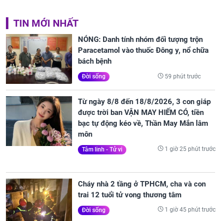
TIN MỚI NHẤT
NÓNG: Danh tính nhóm đối tượng trộn
Paracetamol vào thuốc Đông y, nổ chữa
bách bệnh
59 phút trước
Đời sống
Từ ngày 8/8 đến 18/8/2026, 3 con giáp
được trời ban VẬN MAY HIẾM CÓ, tiền
bạc tự động kéo về, Thần May Mắn lâm
môn
1 giờ 25 phút trước
Tâm linh - Tử vi
Cháy nhà 2 tầng ở TPHCM, cha và con
trai 12 tuổi tử vong thương tâm
1 giờ 45 phút trước
Đời sống