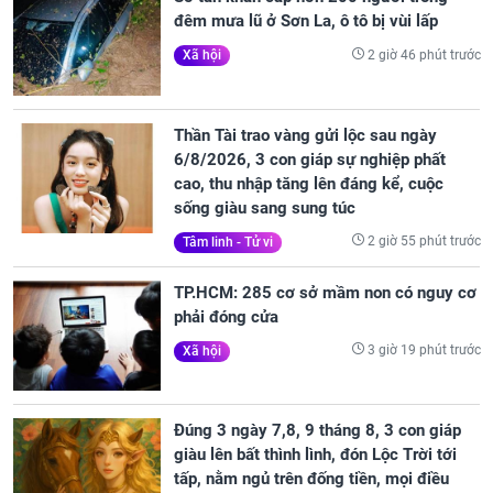
đêm mưa lũ ở Sơn La, ô tô bị vùi lấp
2 giờ 46 phút trước
Xã hội
Thần Tài trao vàng gửi lộc sau ngày
6/8/2026, 3 con giáp sự nghiệp phất
cao, thu nhập tăng lên đáng kể, cuộc
sống giàu sang sung túc
2 giờ 55 phút trước
Tâm linh - Tử vi
TP.HCM: 285 cơ sở mầm non có nguy cơ
phải đóng cửa
3 giờ 19 phút trước
Xã hội
Đúng 3 ngày 7,8, 9 tháng 8, 3 con giáp
giàu lên bất thình lình, đón Lộc Trời tới
tấp, nằm ngủ trên đống tiền, mọi điều