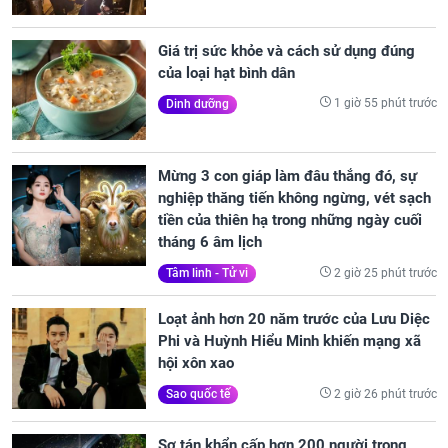
Giá trị sức khỏe và cách sử dụng đúng
của loại hạt bình dân
1 giờ 55 phút trước
Dinh dưỡng
Mừng 3 con giáp làm đâu thắng đó, sự
nghiệp thăng tiến không ngừng, vét sạch
tiền của thiên hạ trong những ngày cuối
tháng 6 âm lịch
2 giờ 25 phút trước
Tâm linh - Tử vi
Loạt ảnh hơn 20 năm trước của Lưu Diệc
Phi và Huỳnh Hiểu Minh khiến mạng xã
hội xôn xao
2 giờ 26 phút trước
Sao quốc tế
Sơ tán khẩn cấp hơn 200 người trong