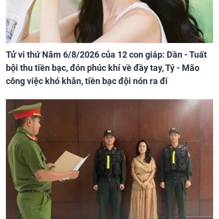
Tử vi thứ Năm 6/8/2026 của 12 con giáp: Dần - Tuất
bội thu tiền bạc, đón phúc khí về đầy tay, Tý - Mão
công việc khó khăn, tiền bạc đội nón ra đi