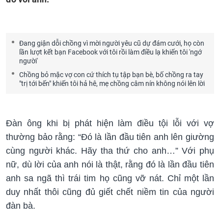
Đang giận dỗi chồng vì mời người yêu cũ dự đám cưới, họ còn
lần lượt kết bạn Facebook với tôi rồi làm điều lạ khiến tôi 'ngớ
người'
Chồng bỏ mặc vợ con cứ thích tụ tập bạn bè, bố chồng ra tay
"trị tới bến" khiến tôi hả hê, mẹ chồng câm nín không nói lên lời
Đàn ông khi bị phát hiện làm điều tội lỗi với vợ
thường bảo rằng: “Đó là lần đầu tiên anh lên giường
cùng người khác. Hãy tha thứ cho anh…” Với phụ
nữ, dù lời của anh nói là thật, rằng đó là lần đầu tiên
anh sa ngã thì trái tim họ cũng vỡ nát. Chỉ một lần
duy nhất thôi cũng đủ giết chết niềm tin của người
đàn bà.