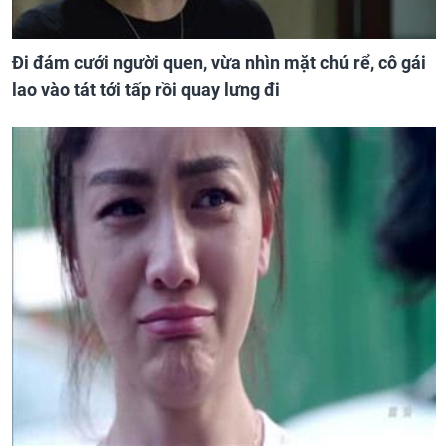
Đi đám cưới người quen, vừa nhìn mặt chú rể, cô gái
lao vào tát tới tấp rồi quay lưng đi