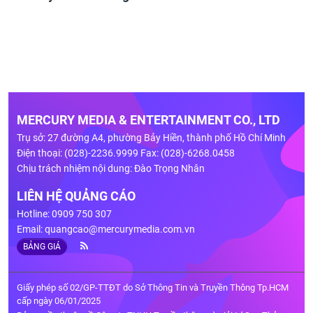
MERCURY MEDIA & ENTERTAINMENT CO., LTD
Trụ sở: 27 đường A4, phường Bảy Hiền, thành phố Hồ Chí Minh
Điện thoại: (028)-2236.9999 Fax: (028)-6268.0458
Chịu trách nhiệm nội dung: Đào Trọng Nhân
LIÊN HỆ QUẢNG CÁO
Hotline: 0909 750 307
Email:
quangcao@mercurymedia.com.vn
BẢNG GIÁ
Giấy phép số 02/GP-TTĐT do Sở Thông Tin và Truyền Thông Tp.HCM
cấp ngày 06/01/2025