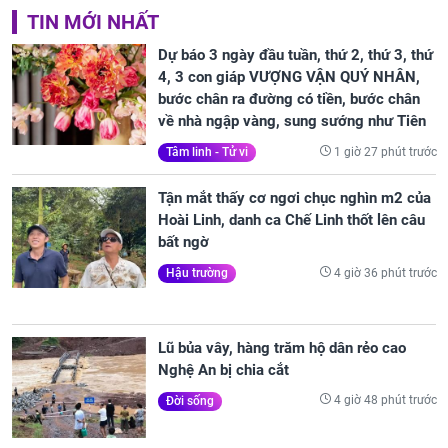
TIN MỚI NHẤT
Dự báo 3 ngày đầu tuần, thứ 2, thứ 3, thứ
4, 3 con giáp VƯỢNG VẬN QUÝ NHÂN,
bước chân ra đường có tiền, bước chân
về nhà ngập vàng, sung sướng như Tiên
1 giờ 27 phút trước
Tâm linh - Tử vi
Tận mắt thấy cơ ngơi chục nghìn m2 của
Hoài Linh, danh ca Chế Linh thốt lên câu
bất ngờ
4 giờ 36 phút trước
Hậu trường
Lũ bủa vây, hàng trăm hộ dân rẻo cao
Nghệ An bị chia cắt
4 giờ 48 phút trước
Đời sống