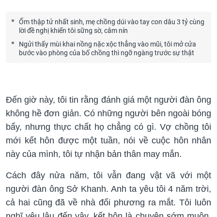
Ốm thập tử nhất sinh, mẹ chồng dúi vào tay con dâu 3 tỷ cùng
lời đề nghị khiến tôi sững sờ, câm nín
Ngửi thấy mùi khai nồng nặc xộc thẳng vào mũi, tôi mở cửa
bước vào phòng của bố chồng thì ngỡ ngàng trước sự thật
Đến giờ này, tôi tin rằng đánh giá một người đàn ông
không hề đơn giản. Có những người bên ngoài bóng
bẩy, nhưng thực chất họ chẳng có gì. Vợ chồng tôi
mới kết hôn được một tuần, nói về cuộc hôn nhân
này của mình, tôi tự nhận bản thân may mắn.
Cách đây nửa năm, tôi vẫn đang vật vã với một
người đàn ông Sở Khanh. Anh ta yêu tôi 4 năm trời,
cả hai cũng đã về nhà đối phương ra mắt. Tôi luôn
nghĩ yêu lâu đến vậy, kết hôn là chuyện sớm muộn.