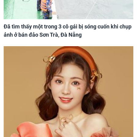
Đã tìm thấy một trong 3 cô gái bị sóng cuốn khi chụp
ảnh ở bán đảo Sơn Trà, Đà Nẵng