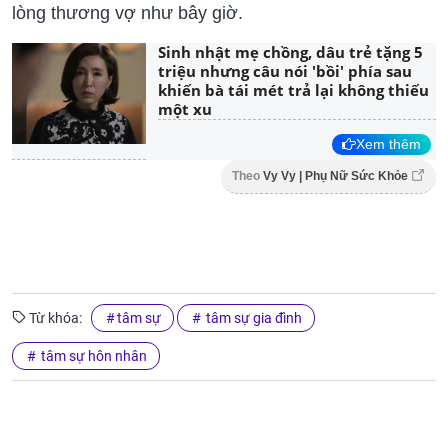
lòng thương vợ như bây giờ.
Sinh nhật mẹ chồng, dâu trẻ tặng 5
triệu nhưng câu nói 'bồi' phía sau
khiến bà tái mét trả lại không thiếu
một xu
Xem thêm
Theo
Vy Vy | Phụ Nữ Sức Khỏe
Từ khóa:
tâm sự
tâm sự gia đình
tâm sự hôn nhân