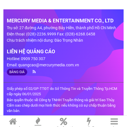
MERCURY MEDIA & ENTERTAINMENT CO., LTD
Trụ sở: 27 đường A4, phường Bảy Hiền, thành phố Hồ Chí Minh
Điện thoại: (028)-2236.9999 Fax: (028)-6268.0458
Chịu trách nhiệm nội dung: Đào Trọng Nhân
LIÊN HỆ QUẢNG CÁO
Hotline: 0909 750 307
Email:
quangcao@mercurymedia.com.vn
BẢNG GIÁ
Giấy phép số 02/GP-TTĐT do Sở Thông Tin và Truyền Thông Tp.HCM
cấp ngày 06/01/2025
Bản quyền thuộc về Công ty TNHH Truyền thông và giải trí Sao Thủy.
Cấm sao chép dưới mọi hình thức nếu không có sự chấp thuận bằng
văn bản.