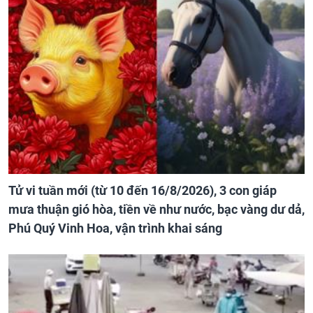
Tử vi tuần mới (từ 10 đến 16/8/2026), 3 con giáp
mưa thuận gió hòa, tiền về như nước, bạc vàng dư dả,
Phú Quý Vinh Hoa, vận trình khai sáng