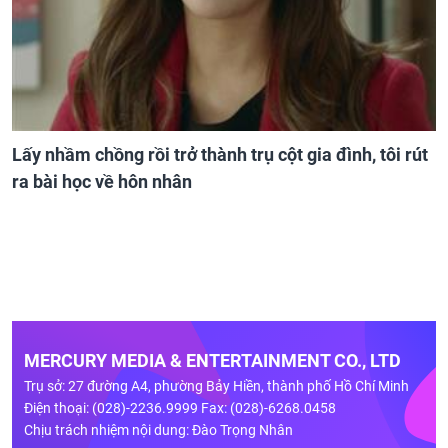
Lấy nhầm chồng rồi trở thành trụ cột gia đình, tôi rút
ra bài học về hôn nhân
MERCURY MEDIA & ENTERTAINMENT CO., LTD
Trụ sở: 27 đường A4, phường Bảy Hiền, thành phố Hồ Chí Minh
Điện thoại: (028)-2236.9999 Fax: (028)-6268.0458
Chịu trách nhiệm nội dung: Đào Trọng Nhân