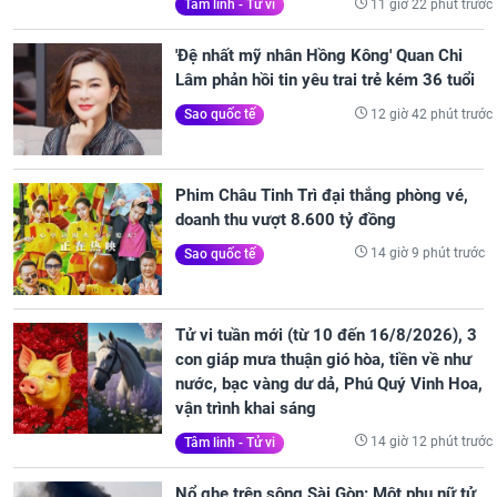
11 giờ 22 phút trước
Tâm linh - Tử vi
'Đệ nhất mỹ nhân Hồng Kông' Quan Chi
Lâm phản hồi tin yêu trai trẻ kém 36 tuổi
12 giờ 42 phút trước
Sao quốc tế
Phim Châu Tinh Trì đại thắng phòng vé,
doanh thu vượt 8.600 tỷ đồng
14 giờ 9 phút trước
Sao quốc tế
Tử vi tuần mới (từ 10 đến 16/8/2026), 3
con giáp mưa thuận gió hòa, tiền về như
nước, bạc vàng dư dả, Phú Quý Vinh Hoa,
vận trình khai sáng
14 giờ 12 phút trước
Tâm linh - Tử vi
Nổ ghe trên sông Sài Gòn: Một phụ nữ tử