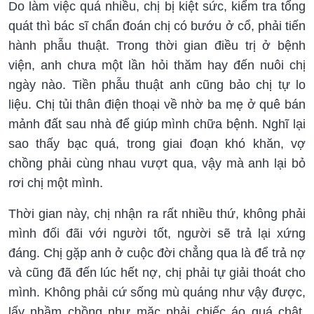
Do làm việc quá nhiều, chị bị kiệt sức, kiểm tra tổng
quát thì bác sĩ chẩn đoán chị có bướu ở cổ, phải tiến
hành phẫu thuật. Trong thời gian điều trị ở bệnh
viện, anh chưa một lần hỏi thăm hay đến nuôi chị
ngày nào. Tiền phẫu thuật anh cũng bảo chị tự lo
liệu. Chị tủi thân điện thoại về nhờ ba mẹ ở quê bán
mảnh đất sau nhà để giúp mình chữa bệnh. Nghĩ lại
sao thấy bạc quá, trong giai đoạn khó khăn, vợ
chồng phải cùng nhau vượt qua, vậy mà anh lại bỏ
rơi chị một mình.
Thời gian này, chị nhận ra rất nhiều thứ, không phải
mình đối đãi với người tốt, người sẽ trả lại xứng
đáng. Chị gặp anh ở cuộc đời chẳng qua là để trả nợ
và cũng đã đến lúc hết nợ, chị phải tự giải thoát cho
mình. Không phải cứ sống mù quáng như vậy được,
lấy nhầm chồng như mặc phải chiếc áo quá chật,