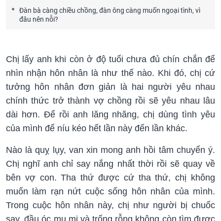
Đàn bà càng chiều chồng, đàn ông càng muốn ngoại tình, vì
đâu nên nỗi?
Chị lấy anh khi còn ở độ tuổi chưa đủ chín chắn để
nhìn nhận hôn nhân là như thế nào. Khi đó, chị cứ
tưởng hôn nhân đơn giản là hai người yêu nhau
chính thức trở thành vợ chồng rồi sẽ yêu nhau lâu
dài hơn. Để rồi anh lăng nhăng, chị dùng tình yêu
của mình để níu kéo hết lần này đến lần khác.
Nào là quỵ lụy, van xin mong anh hồi tâm chuyển ý.
Chị nghĩ anh chỉ say nắng nhất thời rồi sẽ quay về
bên vợ con. Tha thứ được cứ tha thứ, chị không
muốn làm rạn nứt cuộc sống hôn nhân của mình.
Trong cuộc hôn nhân này, chị như người bị chuốc
say, đầu óc mụ mị và trống rỗng không còn tìm được