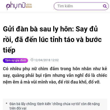
Gửi đàn bà sau ly hôn: Say đủ
rồi, đã đến lúc tỉnh táo và bước
tiếp
12/04/2018 12:02
Tâm sự gia đình
Có nhiều phụ nữ chìm đắm trong hôn nhân như kẻ
say, quàng phải bụi rậm nhưng vẫn nghĩ đó là chiếc
nệm êm ả mà vùi mình vào, để rồi đau khổ, đổ vỡ.
Đàn bà lấy chồng: Định kiến ‘chồng chúa vợ tôi’ còn đè nặng
trên đôi vai