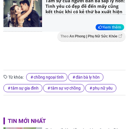
Tâm sự của người đàn bà sắp ly hôn:
Tình yêu có đẹp đẽ đến mấy cũng
kết thúc khi có kẻ thứ ba xuất hiện
Xem thêm
Theo
An Phong | Phụ Nữ Sức Khỏe
Từ khóa:
chồng ngoại tình
đàn bà ly hôn
tâm sự gia đình
tâm sự vợ chồng
phụ nữ yêu
TIN MỚI NHẤT