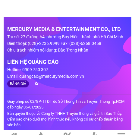
MERCURY MEDIA & ENTERTAINMENT CO., LTD
Trụ sở: 27 đường A4, phường Bảy Hiền, thành phố Hồ Chí Minh
Điện thoại: (028)-2236.9999 Fax: (028)-6268.0458
Chịu trách nhiệm nội dung: Đào Trọng Nhân
LIÊN HỆ QUẢNG CÁO
Hotline: 0909 750 307
Email:
quangcao@mercurymedia.com.vn
BẢNG GIÁ
Giấy phép số 02/GP-TTĐT do Sở Thông Tin và Truyền Thông Tp.HCM
cấp ngày 06/01/2025
Bản quyền thuộc về Công ty TNHH Truyền thông và giải trí Sao Thủy.
Cấm sao chép dưới mọi hình thức nếu không có sự chấp thuận bằng
văn bản.