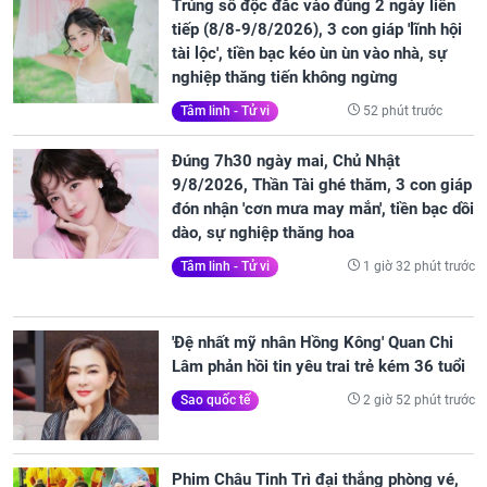
Trúng số độc đắc vào đúng 2 ngày liên
tiếp (8/8-9/8/2026), 3 con giáp 'lĩnh hội
tài lộc', tiền bạc kéo ùn ùn vào nhà, sự
nghiệp thăng tiến không ngừng
52 phút trước
Tâm linh - Tử vi
Đúng 7h30 ngày mai, Chủ Nhật
9/8/2026, Thần Tài ghé thăm, 3 con giáp
đón nhận 'cơn mưa may mắn', tiền bạc dồi
dào, sự nghiệp thăng hoa
1 giờ 32 phút trước
Tâm linh - Tử vi
'Đệ nhất mỹ nhân Hồng Kông' Quan Chi
Lâm phản hồi tin yêu trai trẻ kém 36 tuổi
2 giờ 52 phút trước
Sao quốc tế
Phim Châu Tinh Trì đại thắng phòng vé,