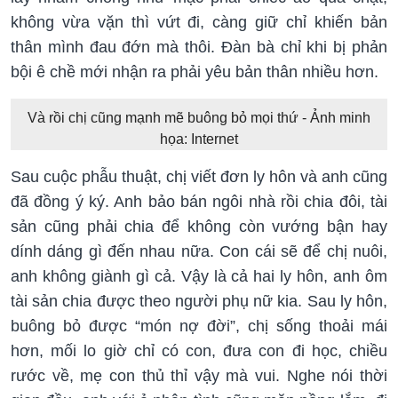
không vừa vặn thì vứt đi, càng giữ chỉ khiến bản
thân mình đau đớn mà thôi. Đàn bà chỉ khi bị phản
bội ê chề mới nhận ra phải yêu bản thân nhiều hơn.
Và rồi chị cũng mạnh mẽ buông bỏ mọi thứ - Ảnh minh
họa: Internet
Sau cuộc phẫu thuật, chị viết đơn ly hôn và anh cũng
đã đồng ý ký. Anh bảo bán ngôi nhà rồi chia đôi, tài
sản cũng phải chia để không còn vướng bận hay
dính dáng gì đến nhau nữa. Con cái sẽ để chị nuôi,
anh không giành gì cả. Vậy là cả hai ly hôn, anh ôm
tài sản chia được theo người phụ nữ kia. Sau ly hôn,
buông bỏ được “món nợ đời”, chị sống thoải mái
hơn, mối lo giờ chỉ có con, đưa con đi học, chiều
rước về, mẹ con thủ thỉ vậy mà vui. Nghe nói thời