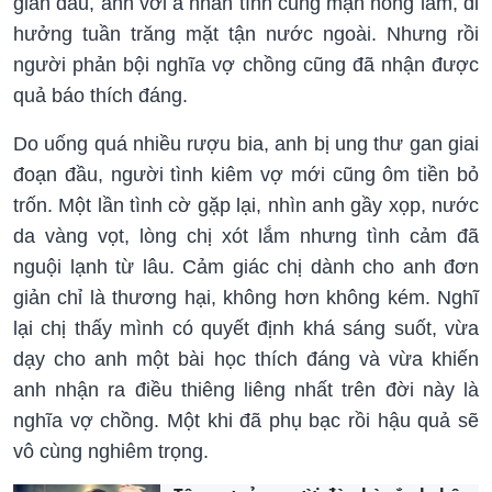
gian đầu, anh với ả nhân tình cũng mặn nồng lắm, đi
hưởng tuần trăng mặt tận nước ngoài. Nhưng rồi
người phản bội nghĩa vợ chồng cũng đã nhận được
quả báo thích đáng.
Do uống quá nhiều rượu bia, anh bị ung thư gan giai
đoạn đầu, người tình kiêm vợ mới cũng ôm tiền bỏ
trốn. Một lần tình cờ gặp lại, nhìn anh gầy xọp, nước
da vàng vọt, lòng chị xót lắm nhưng tình cảm đã
nguội lạnh từ lâu. Cảm giác chị dành cho anh đơn
giản chỉ là thương hại, không hơn không kém. Nghĩ
lại chị thấy mình có quyết định khá sáng suốt, vừa
dạy cho anh một bài học thích đáng và vừa khiến
anh nhận ra điều thiêng liêng nhất trên đời này là
nghĩa vợ chồng. Một khi đã phụ bạc rồi hậu quả sẽ
vô cùng nghiêm trọng.