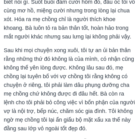
biết nói gì. Suốt buổi đám cưới hôm đó, đầu óc tôi vô
cùng mơ hồ, miệng cười nhưng trong lòng lại chua
xót. Hóa ra mẹ chồng chỉ là người thích khoe
khoang. Bà luôn tỏ ra bản thân tốt, hoàn hảo trong
mắt người khác nhưng sau lưng lại không phải vậy.
Sau khi mọi chuyện xong xuôi, tôi tự an ủi bản thân
rằng những thứ đó không là của mình, có nhận cũng
không thể yên lòng được. Không lâu sau đó, mẹ
chồng lại tuyên bố với vợ chồng tôi rằng không có
chuyện ở riêng, tôi phải làm dâu phụng dưỡng cha
mẹ chồng chứ không được đi đâu hết. Bà còn ra
lệnh cho tôi phải bỏ công việc vì bổn phận của người
vợ là nội trợ, bếp núc, chăm sóc gia đình. Tôi không
ngờ mẹ chồng tôi lại ẩn giấu bộ mặt xấu xa thế này
đằng sau lớp vỏ ngoài tốt đẹp đó.