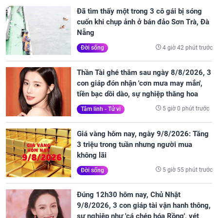
Đã tìm thấy một trong 3 cô gái bị sóng
cuốn khi chụp ảnh ở bán đảo Sơn Trà, Đà
Nẵng
4 giờ 42 phút trước
Đời sống
Thần Tài ghé thăm sau ngày 8/8/2026, 3
con giáp đón nhận 'cơn mưa may mắn',
tiền bạc dồi dào, sự nghiệp thăng hoa
5 giờ 0 phút trước
Tâm linh - Tử vi
Giá vàng hôm nay, ngày 9/8/2026: Tăng
3 triệu trong tuần nhưng người mua
không lãi
5 giờ 55 phút trước
Đời sống
Đúng 12h30 hôm nay, Chủ Nhật
9/8/2026, 3 con giáp tài vận hanh thông,
sự nghiệp như 'cá chép hóa Rồng', vét