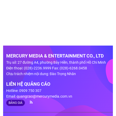
MERCURY MEDIA & ENTERTAINMENT CO., LTD
Trụ sở: 27 đường A4, phường Bảy Hiền, thành phố Hồ Chí Minh
Điện thoại: (028)-2236.9999 Fax: (028)-6268.0458
Chịu trách nhiệm nội dung: Đào Trọng Nhân
LIÊN HỆ QUẢNG CÁO
Hotline: 0909 750 307
Email:
quangcao@mercurymedia.com.vn
BẢNG GIÁ