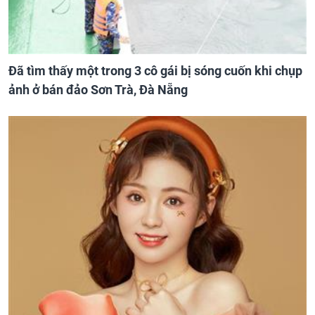
Đã tìm thấy một trong 3 cô gái bị sóng cuốn khi chụp
ảnh ở bán đảo Sơn Trà, Đà Nẵng