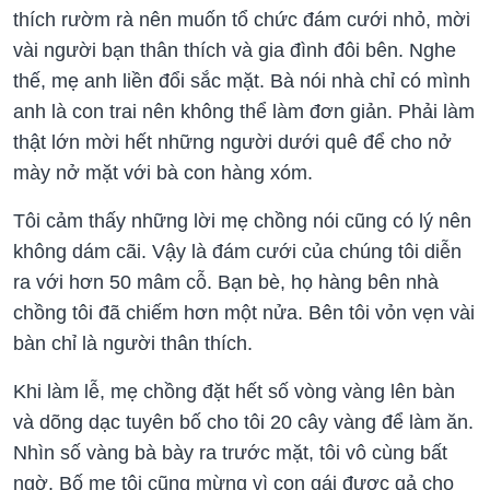
thích rườm rà nên muốn tổ chức đám cưới nhỏ, mời
vài người bạn thân thích và gia đình đôi bên. Nghe
thế, mẹ anh liền đổi sắc mặt. Bà nói nhà chỉ có mình
anh là con trai nên không thể làm đơn giản. Phải làm
thật lớn mời hết những người dưới quê để cho nở
mày nở mặt với bà con hàng xóm.
Tôi cảm thấy những lời mẹ chồng nói cũng có lý nên
không dám cãi. Vậy là đám cưới của chúng tôi diễn
ra với hơn 50 mâm cỗ. Bạn bè, họ hàng bên nhà
chồng tôi đã chiếm hơn một nửa. Bên tôi vỏn vẹn vài
bàn chỉ là người thân thích.
Khi làm lễ, mẹ chồng đặt hết số vòng vàng lên bàn
và dõng dạc tuyên bố cho tôi 20 cây vàng để làm ăn.
Nhìn số vàng bà bày ra trước mặt, tôi vô cùng bất
ngờ. Bố mẹ tôi cũng mừng vì con gái được gả cho