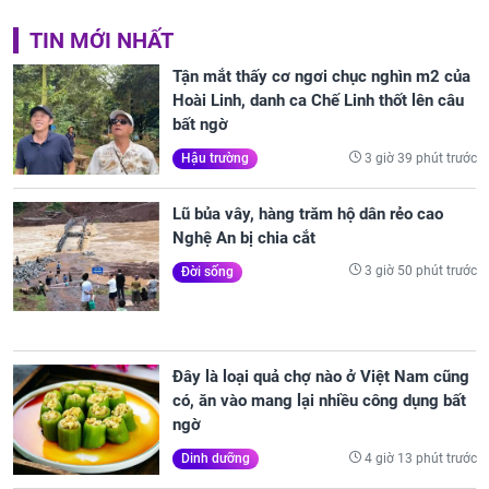
TIN MỚI NHẤT
Tận mắt thấy cơ ngơi chục nghìn m2 của
Hoài Linh, danh ca Chế Linh thốt lên câu
bất ngờ
3 giờ 39 phút trước
Hậu trường
Lũ bủa vây, hàng trăm hộ dân rẻo cao
Nghệ An bị chia cắt
3 giờ 50 phút trước
Đời sống
Đây là loại quả chợ nào ở Việt Nam cũng
có, ăn vào mang lại nhiều công dụng bất
ngờ
4 giờ 13 phút trước
Dinh dưỡng