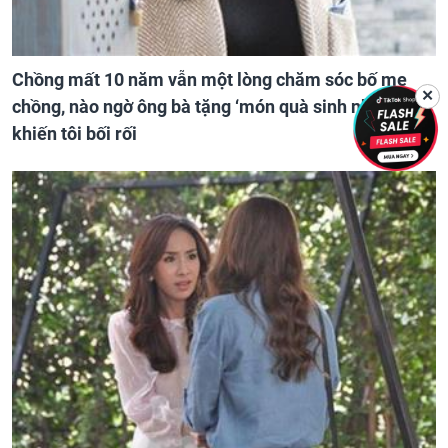
Chồng mất 10 năm vẫn một lòng chăm sóc bố mẹ
✕
chồng, nào ngờ ông bà tặng ‘món quà sinh nhật’
khiến tôi bối rối