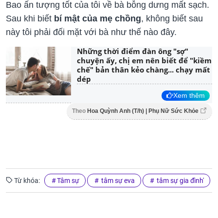
Bao ấn tượng tốt của tôi về bà bỗng dưng mất sạch.
Sau khi biết
bí mật của mẹ chồng
, không biết sau
này tôi phải đối mặt với bà như thế nào đây.
Những thời điểm đàn ông "sợ"
chuyện ấy, chị em nên biết để "kiềm
chế" bản thân kẻo chàng... chạy mất
dép
Xem thêm
Theo
Hoa Quỳnh Anh (T/h) | Phụ Nữ Sức Khỏe
Từ khóa:
Tâm sự
tâm sự eva
tâm sự gia đình'