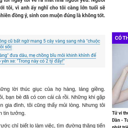
 tôi, vì anh ấy nghĩ cho tôi càng lớn tuổi sẽ
nhiên đồng ý, sinh con muộn đúng là không tốt.
CÓ T
hồng cũ bất ngờ mang 5 cây vàng sang nhà "chuộc
tôi sốc
tàng" đưa dâu, mẹ chồng bĩu môi khinh khỉnh để
 yên xe: "Trong này có 2 tỷ đấy!"
hững lời thúc giục của họ hàng, láng giềng.
ôi, bạn bè đã có con cái cả rồi. Những khi gặp
ổn gia đình, tôi cũng thấy mủi lòng. Nhưng tôi
 tin tưởng.
Tử vi t
Dần - T
rước chỉ biết lo làm việc, tìm đường thăng tiến
phát tr