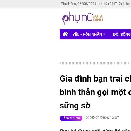
Thứ Năm, 06/08/2026, 11:19 (GMT+7)
Hot
YÊU - HÔN NHÂN
ĐỜI SỐN
Gia đình bạn trai c
bình thản gọi một 
sững sờ
25/03/2026 13:37
Tâm sự Eva
Qua lại được một năm thì cũng