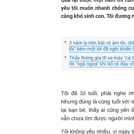
yêu tôi muốn nhanh chóng cưới
càng khó sinh con. Tôi đương 
3 năm ly hôn bặt vô âm tín, c
lỗi" kèm một lời đề nghị khiến 
Thấy thông gia đi xe máy "cà 
rồi "ngã ngửa" khi bố cô dâu vỗ
Tôi đã 32 tuổi, phải nghe n
Nhưng đúng là cùng tuổi với t
lại bạn bè, thấy ai cũng yên 
vẫn chưa tìm được người mình
Tôi không yêu nhiều, vì ngày t