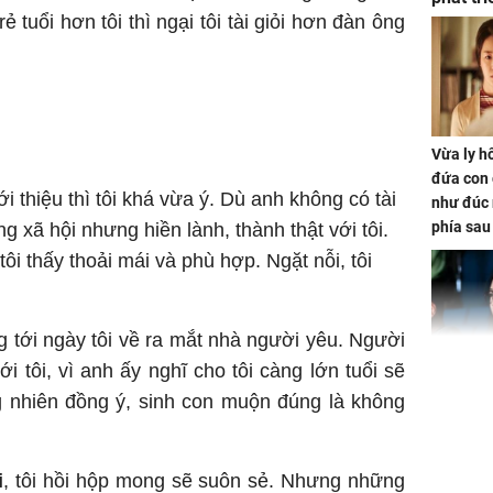
 tuổi hơn tôi thì ngại tôi tài giỏi hơn đàn ông
ảm đạm
Vừa ly hô
đứa con 
i thiệu thì tôi khá vừa ý. Dù anh không có tài
như đúc 
phía sau
g xã hội nhưng hiền lành, thành thật với tôi.
tôi thấy thoải mái và phù hợp. Ngặt nỗi, tôi
 tới ngày tôi về ra mắt nhà người yêu. Người
 tôi, vì anh ấy nghĩ cho tôi càng lớn tuổi sẽ
Nhan sắc
g nhiên đồng ý, sinh con muộn đúng là không
con gái 
4 lần ph
bất ngờ
i
, tôi hồi hộp mong sẽ suôn sẻ. Nhưng những