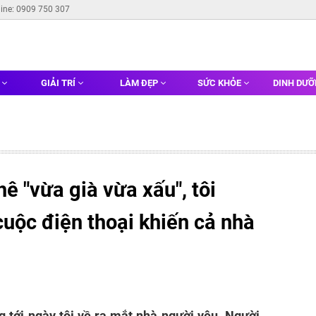
line: 0909 750 307
G
GIẢI TRÍ
LÀM ĐẸP
SỨC KHỎE
DINH DƯ
hê "vừa già vừa xấu", tôi
cuộc điện thoại khiến cả nhà
 tới ngày tôi về ra mắt nhà người yêu. Người