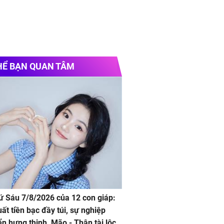
HỂ BẠN QUAN TÂM
hứ Sáu 7/8/2026 của 12 con giáp:
uất tiền bạc đầy túi, sự nghiệp
iển hưng thịnh, Mão - Thân tài lộc