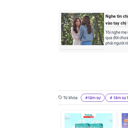
Nghe tin ch
vào tay chị 
Tôi nghe mẹ 
qua đời chưa
phải người n
Từ khóa:
tâm sự
tâm sự 