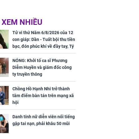
 XEM NHIỀU
Tử vi thứ Năm 6/8/2026 của 12
con giáp: Dần - Tuất bội thu tiền
bạc, đón phúc khí về đầy tay, Tý
- Mão công việc khó khăn, tiền
bạc đội nón ra đi
NÓNG: Khởi tố ca sĩ Phương
Diễm Huyền và giám đốc công
ty truyền thông
Chồng Hồ Hạnh Nhi trở thành
tâm điểm bàn tán trên mạng xã
hội
Danh tính nữ diễn viên nổi tiếng
gặp tai nạn, phải khâu 50 mũi