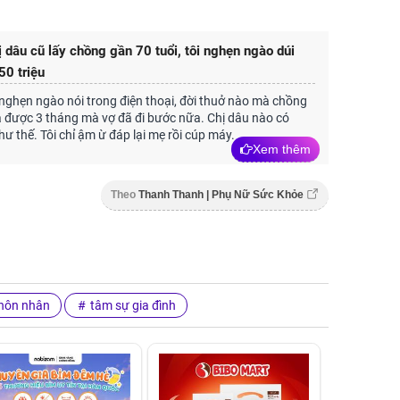
ị dâu cũ lấy chồng gần 70 tuổi, tôi nghẹn ngào dúi
50 triệu
nghẹn ngào nói trong điện thoại, đời thuở nào mà chồng
 được 3 tháng mà vợ đã đi bước nữa. Chị dâu nào có
hư thế. Tôi chỉ ậm ừ đáp lại mẹ rồi cúp máy.
Xem thêm
Theo
Thanh Thanh | Phụ Nữ Sức Khỏe
hôn nhân
tâm sự gia đình