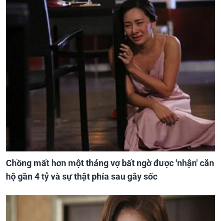
Chồng mất hơn một tháng vợ bất ngờ được 'nhận' căn
hộ gần 4 tỷ và sự thật phía sau gây sốc