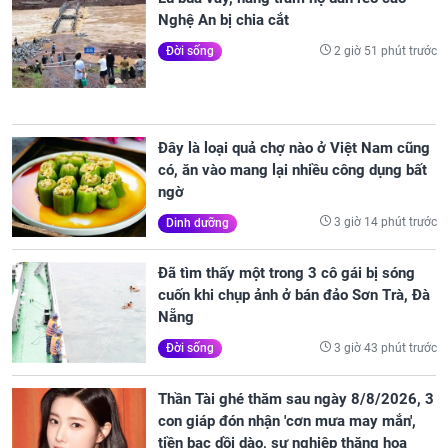
Nghệ An bị chia cắt
2 giờ 51 phút trước
Đời sống
Đây là loại quả chợ nào ở Việt Nam cũng
có, ăn vào mang lại nhiều công dụng bất
ngờ
3 giờ 14 phút trước
Dinh dưỡng
Đã tìm thấy một trong 3 cô gái bị sóng
cuốn khi chụp ảnh ở bán đảo Sơn Trà, Đà
Nẵng
3 giờ 43 phút trước
Đời sống
Thần Tài ghé thăm sau ngày 8/8/2026, 3
con giáp đón nhận 'cơn mưa may mắn',
tiền bạc dồi dào, sự nghiệp thăng hoa