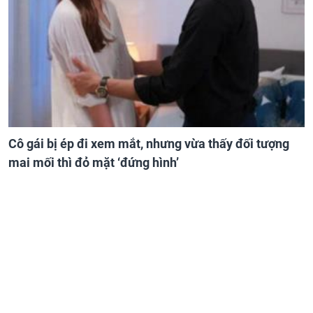
Cô gái bị ép đi xem mắt, nhưng vừa thấy đối tượng
mai mối thì đỏ mặt ‘đứng hình’