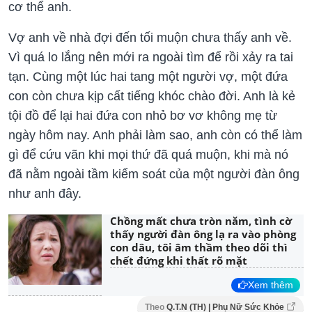
cơ thể anh.
Vợ anh về nhà đợi đến tối muộn chưa thấy anh về.
Vì quá lo lắng nên mới ra ngoài tìm để rồi xảy ra tai
tạn. Cùng một lúc hai tang một người vợ, một đứa
con còn chưa kịp cất tiếng khóc chào đời. Anh là kẻ
tội đồ để lại hai đứa con nhỏ bơ vơ không mẹ từ
ngày hôm nay. Anh phải làm sao, anh còn có thể làm
gì để cứu vãn khi mọi thứ đã quá muộn, khi mà nó
đã nằm ngoài tầm kiểm soát của một người đàn ông
như anh đây.
Chồng mất chưa tròn năm, tình cờ
thấy người đàn ông lạ ra vào phòng
con dâu, tôi âm thầm theo dõi thì
chết đứng khi thất rõ mặt
Xem thêm
Theo
Q.T.N (TH) | Phụ Nữ Sức Khỏe