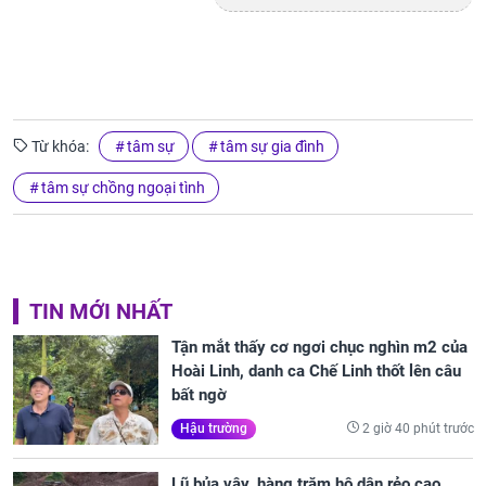
Từ khóa:
tâm sự
tâm sự gia đình
tâm sự chồng ngoại tình
TIN MỚI NHẤT
Tận mắt thấy cơ ngơi chục nghìn m2 của
Hoài Linh, danh ca Chế Linh thốt lên câu
bất ngờ
2 giờ 40 phút trước
Hậu trường
Lũ bủa vây, hàng trăm hộ dân rẻo cao