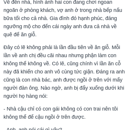
Về đến nhà, hình ảnh hai con đang chơi ngoan
ngoãn ở phòng khách, vợ anh ở trong nhà bếp nấu
bữa tối cho cả nhà. Gia đình đó hạnh phúc, đáng
ngưỡng mộ cho đến cái ngày anh đưa cả nhà về
quê để ăn giỗ.
Đây có lẽ không phải là lần đầu tiên về ăn giỗ. Mỗi
lần về anh chị đều cãi nhau nhưng phận làm con
không thể không về. Có lẽ, cũng chính vì lần ăn cỗ
này đã khiến cho anh vô cùng tức giận. Đáng ra anh
cũng là con nhà bác, anh được ngồi ở trên với mấy
người đàn ông. Nào ngờ, anh bị đẩy xuống dưới khi
người họ hàng nói:
- Nhà cậu chỉ có con gái không có con trai nên tôi
không thể để cậu ngồi ở trên được.
- Anh, anh nói cái gì vậy?