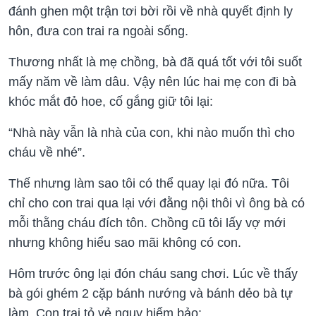
đánh ghen một trận tơi bời rồi về nhà quyết định ly
hôn, đưa con trai ra ngoài sống.
Thương nhất là mẹ chồng, bà đã quá tốt với tôi suốt
mấy năm về làm dâu. Vậy nên lúc hai mẹ con đi bà
khóc mắt đỏ hoe, cố gắng giữ tôi lại:
“Nhà này vẫn là nhà của con, khi nào muốn thì cho
cháu về nhé”.
Thế nhưng làm sao tôi có thể quay lại đó nữa. Tôi
chỉ cho con trai qua lại với đằng nội thôi vì ông bà có
mỗi thằng cháu đích tôn. Chồng cũ tôi lấy vợ mới
nhưng không hiểu sao mãi không có con.
Hôm trước ông lại đón cháu sang chơi. Lúc về thấy
bà gói ghém 2 cặp bánh nướng và bánh dẻo bà tự
làm. Con trai tỏ vẻ nguy hiểm bảo: