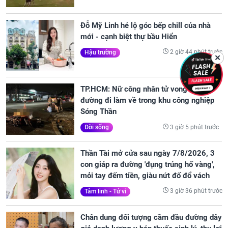
Đỗ Mỹ Linh hé lộ góc bếp chill của nhà
mới - cạnh biệt thự bầu Hiển
2 giờ 44 phút trước
Hậu trường
✕
TP.HCM: Nữ công nhân tử vong trên
đường đi làm về trong khu công nghiệp
Sóng Thần
3 giờ 5 phút trước
Đời sống
Thần Tài mở cửa sau ngày 7/8/2026, 3
con giáp ra đường 'đụng trúng hố vàng',
mỏi tay đếm tiền, giàu nứt đố đổ vách
3 giờ 36 phút trước
Tâm linh - Tử vi
Chân dung đối tượng cầm đầu đường dây