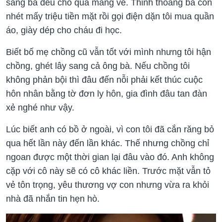
sang bà đều cho quà mang về. Thỉnh thoảng bà còn
nhét mấy triệu tiền mặt rồi gọi điện dặn tôi mua quần
áo, giày dép cho cháu đi học.
Biết bố mẹ chồng cũ vẫn tốt với mình nhưng tôi hận
chồng, ghét lây sang cả ông bà. Nếu chồng tôi
không phản bội thì đâu đến nỗi phải kết thúc cuộc
hôn nhân bằng tờ đơn ly hôn, gia đình đâu tan đàn
xẻ nghé như vậy.
Lúc biết anh có bồ ở ngoài, vì con tôi đã cắn răng bỏ
qua hết lần này đến lần khác. Thế nhưng chồng chỉ
ngoan được một thời gian lại đâu vào đó. Anh không
cặp với cô này sẽ có cô khác liền. Trước mặt vẫn tỏ
vẻ tôn trọng, yêu thương vợ con nhưng vừa ra khỏi
nhà đã nhắn tin hẹn hò.