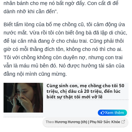
nhân bánh cho mẹ nó bất ngờ đấy. Con cất đi để
dành nhỡ khi cần đến”.
Biết tấm lòng của bố mẹ chồng cũ, tôi cảm động ứa
nước mắt. Vừa rồi tôi còn biết ông bà đã lập di chúc,
để lại căn nhà đang ở cho cháu trai. Cũng phải thôi
giờ có mỗi thằng đích tôn, không cho nó thì cho ai.
Tôi với chồng không còn duyên nợ, nhưng con trai
vẫn là máu mủ bên đó. Nó được hưởng tài sản của
đằng nội mình cũng mừng.
Cùng sinh con, mẹ chồng cho tôi 50
triệu, chị dâu cả 20 triệu, đến lúc
biết sự thật tôi mới vỡ lẽ
Xem thêm
Theo
Hương Hương (t/h) | Phụ Nữ Sức Khỏe