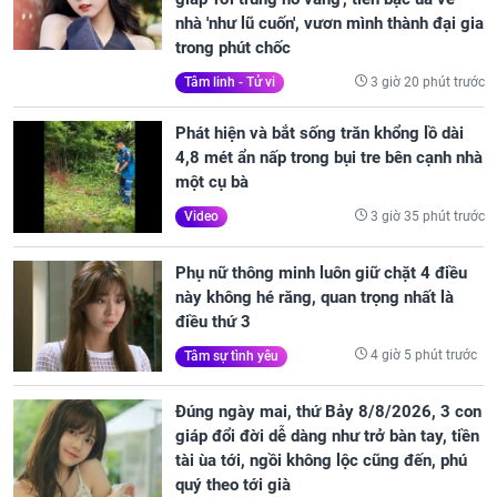
nhà 'như lũ cuốn', vươn mình thành đại gia
trong phút chốc
3 giờ 20 phút trước
Tâm linh - Tử vi
Phát hiện và bắt sống trăn khổng lồ dài
4,8 mét ẩn nấp trong bụi tre bên cạnh nhà
một cụ bà
3 giờ 35 phút trước
Video
Phụ nữ thông minh luôn giữ chặt 4 điều
này không hé răng, quan trọng nhất là
điều thứ 3
4 giờ 5 phút trước
Tâm sự tình yêu
Đúng ngày mai, thứ Bảy 8/8/2026, 3 con
giáp đổi đời dễ dàng như trở bàn tay, tiền
tài ùa tới, ngồi không lộc cũng đến, phú
quý theo tới già