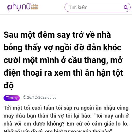
Sau một đêm say trở về nhà
bỗng thấy vợ ngồi đờ đẫn khóc
cười một mình ở cầu thang, mở
điện thoại ra xem thì ân hận tột
độ
26/12/2022 05:50
Tâm sự
Tới một tối cuối tuần tôi sắp ra ngoài ăn nhậu cùng
mấy đứa bạn thân thì vợ tôi lại bảo: “Tối nay anh ở
nhà với em được không? Em cứ có cảm giác lo lo.
Nhỡ có vấn đề gì, em biết tự xoay xỏa thế nào”.