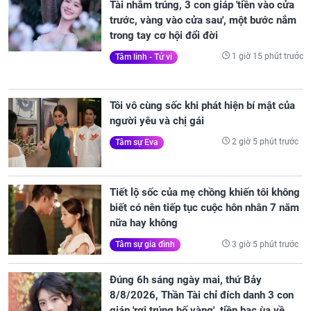
Tài nhắm trúng, 3 con giáp 'tiền vào cửa
trước, vàng vào cửa sau', một bước nắm
trong tay cơ hội đổi đời
1 giờ 15 phút trước
Tâm linh - Tử vi
Tôi vô cùng sốc khi phát hiện bí mật của
người yêu và chị gái
2 giờ 5 phút trước
Tâm sự Eva
Tiết lộ sốc của mẹ chồng khiến tôi không
biết có nên tiếp tục cuộc hôn nhân 7 năm
nữa hay không
3 giờ 5 phút trước
Tâm sự gia đình
Đúng 6h sáng ngày mai, thứ Bảy
8/8/2026, Thần Tài chỉ đích danh 3 con
giáp 'rơi trúng hố vàng', tiền bạc ùa về