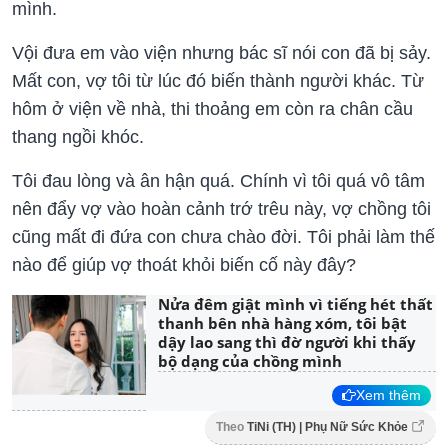
mình.
Vội đưa em vào viện nhưng bác sĩ nói con đã bị sảy.
Mất con, vợ tôi từ lúc đó biến thành người khác. Từ
hôm ở viện về nhà, thi thoảng em còn ra chân cầu
thang ngồi khóc.
Tôi đau lòng và ân hận quá. Chính vì tôi quá vô tâm
nên đẩy vợ vào hoàn cảnh trớ trêu này, vợ chồng tôi
cũng mất đi đứa con chưa chào đời. Tôi phải làm thế
nào để giúp vợ thoát khỏi biến cố này đây?
Nửa đêm giật mình vì tiếng hét thất
thanh bên nhà hàng xóm, tôi bật
dậy lao sang thì đờ người khi thấy
bộ dạng của chồng mình
Xem thêm
Theo
TiNi (TH) | Phụ Nữ Sức Khỏe