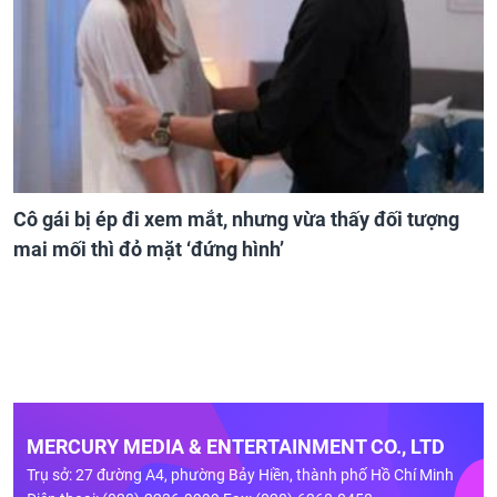
Cô gái bị ép đi xem mắt, nhưng vừa thấy đối tượng
mai mối thì đỏ mặt ‘đứng hình’
MERCURY MEDIA & ENTERTAINMENT CO., LTD
Trụ sở: 27 đường A4, phường Bảy Hiền, thành phố Hồ Chí Minh