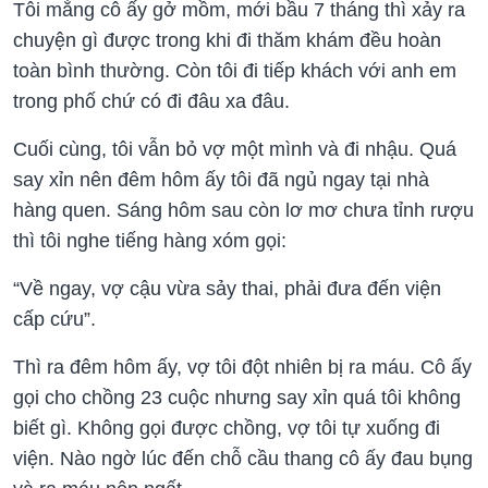
Tôi mắng cô ấy gở mồm, mới bầu 7 tháng thì xảy ra
chuyện gì được trong khi đi thăm khám đều hoàn
toàn bình thường. Còn tôi đi tiếp khách với anh em
trong phố chứ có đi đâu xa đâu.
Cuối cùng, tôi vẫn bỏ vợ một mình và đi nhậu. Quá
say xỉn nên đêm hôm ấy tôi đã ngủ ngay tại nhà
hàng quen. Sáng hôm sau còn lơ mơ chưa tỉnh rượu
thì tôi nghe tiếng hàng xóm gọi:
“Về ngay, vợ cậu vừa sảy thai, phải đưa đến viện
cấp cứu”.
Thì ra đêm hôm ấy, vợ tôi đột nhiên bị ra máu. Cô ấy
gọi cho chồng 23 cuộc nhưng say xỉn quá tôi không
biết gì. Không gọi được chồng, vợ tôi tự xuống đi
viện. Nào ngờ lúc đến chỗ cầu thang cô ấy đau bụng