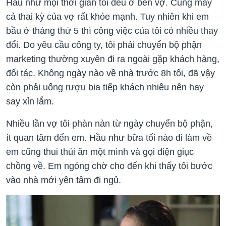
Hầu như mọi thời gian tôi đều ở bên vợ. Cũng may
cả thai kỳ của vợ rất khỏe mạnh. Tuy nhiên khi em
bầu ở tháng thứ 5 thì công việc của tôi có nhiều thay
đổi. Do yêu cầu công ty, tôi phải chuyển bộ phận
marketing thường xuyên đi ra ngoài gặp khách hàng,
đối tác. Không ngày nào về nhà trước 8h tối, đã vậy
còn phải uống rượu bia tiếp khách nhiều nên hay
say xỉn lắm.
Nhiều lần vợ tôi phàn nàn từ ngày chuyển bộ phận,
ít quan tâm đến em. Hầu như bữa tối nào đi làm về
em cũng thui thủi ăn một mình và gọi điện giục
chồng về. Em ngóng chờ cho đến khi thấy tôi bước
vào nhà mới yên tâm đi ngủ.