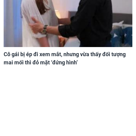
Cô gái bị ép đi xem mắt, nhưng vừa thấy đối tượng
mai mối thì đỏ mặt ‘đứng hình’