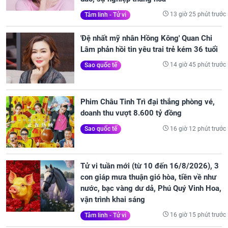
13 giờ 25 phút trước
Tâm linh - Tử vi
'Đệ nhất mỹ nhân Hồng Kông' Quan Chi
Lâm phản hồi tin yêu trai trẻ kém 36 tuổi
14 giờ 45 phút trước
Sao quốc tế
Phim Châu Tinh Trì đại thắng phòng vé,
doanh thu vượt 8.600 tỷ đồng
16 giờ 12 phút trước
Sao quốc tế
Tử vi tuần mới (từ 10 đến 16/8/2026), 3
con giáp mưa thuận gió hòa, tiền về như
nước, bạc vàng dư dả, Phú Quý Vinh Hoa,
vận trình khai sáng
16 giờ 15 phút trước
Tâm linh - Tử vi