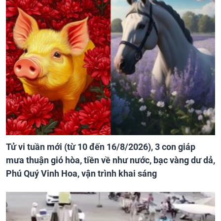
Tử vi tuần mới (từ 10 đến 16/8/2026), 3 con giáp
mưa thuận gió hòa, tiền về như nước, bạc vàng dư dả,
Phú Quý Vinh Hoa, vận trình khai sáng