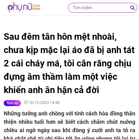
Sau đêm tân hôn mệt nhoài,
chưa kịp mặc lại áo đã bị anh tát
2 cái cháy má, tôi cắn răng chịu
đựng âm thầm làm một việc
khiến anh ân hận cả đời
18/12/2023 14:48
Tâm sự
Những tưởng anh chồng với tính cách hòa đồng thân
thiện nhiều tuổi hơn sẽ biết cách chăm chút nuông
chiều ai ngờ ngày sau khi đồng ý cưới anh ta tỏ ra
khá chặt chẽ từ chi tiêu tới ăn uống nhưng tôi lại tự