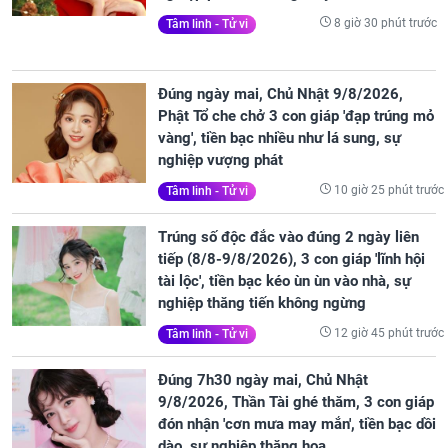
8 giờ 30 phút trước
Tâm linh - Tử vi
Đúng ngày mai, Chủ Nhật 9/8/2026,
Phật Tổ che chở 3 con giáp 'đạp trúng mỏ
vàng', tiền bạc nhiều như lá sung, sự
nghiệp vượng phát
10 giờ 25 phút trước
Tâm linh - Tử vi
Trúng số độc đắc vào đúng 2 ngày liên
tiếp (8/8-9/8/2026), 3 con giáp 'lĩnh hội
tài lộc', tiền bạc kéo ùn ùn vào nhà, sự
nghiệp thăng tiến không ngừng
12 giờ 45 phút trước
Tâm linh - Tử vi
Đúng 7h30 ngày mai, Chủ Nhật
9/8/2026, Thần Tài ghé thăm, 3 con giáp
đón nhận 'cơn mưa may mắn', tiền bạc dồi
dào, sự nghiệp thăng hoa