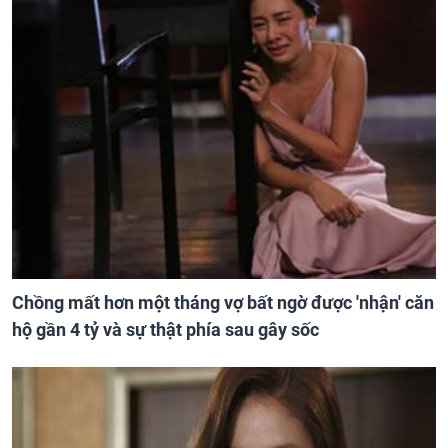
Chồng mất hơn một tháng vợ bất ngờ được 'nhận' căn
hộ gần 4 tỷ và sự thật phía sau gây sốc