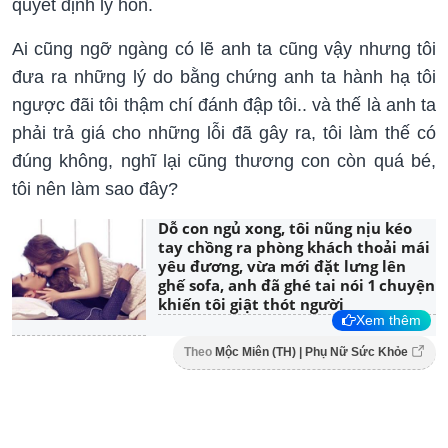
quyết định ly hôn.
Ai cũng ngỡ ngàng có lẽ anh ta cũng vậy nhưng tôi
đưa ra những lý do bằng chứng anh ta hành hạ tôi
ngược đãi tôi thậm chí đánh đập tôi.. và thế là anh ta
phải trả giá cho những lỗi đã gây ra, tôi làm thế có
đúng không, nghĩ lại cũng thương con còn quá bé,
tôi nên làm sao đây?
Dỗ con ngủ xong, tôi nũng nịu kéo
tay chồng ra phòng khách thoải mái
yêu đương, vừa mới đặt lưng lên
ghế sofa, anh đã ghé tai nói 1 chuyện
khiến tôi giật thót người
Xem thêm
Theo
Mộc Miên (TH) | Phụ Nữ Sức Khỏe