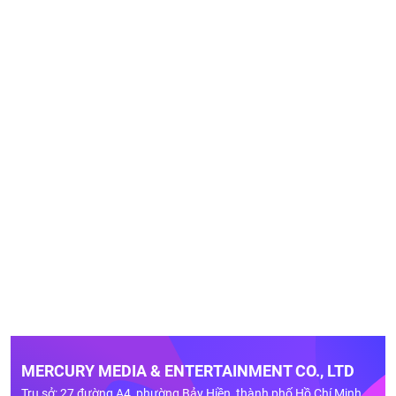
MERCURY MEDIA & ENTERTAINMENT CO., LTD
Trụ sở: 27 đường A4, phường Bảy Hiền, thành phố Hồ Chí Minh