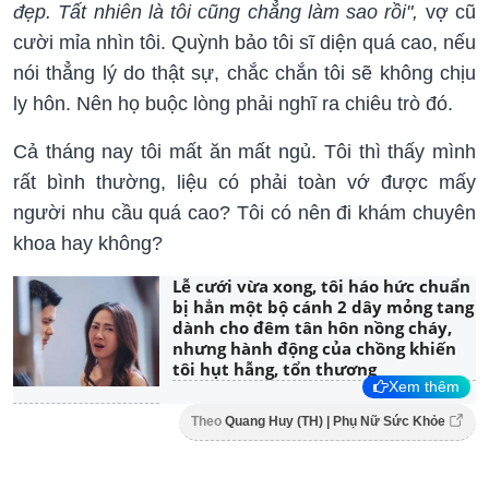
đẹp. Tất nhiên là tôi cũng chẳng làm sao rồi",
vợ cũ
cười mỉa nhìn tôi. Quỳnh bảo tôi sĩ diện quá cao, nếu
nói thẳng lý do thật sự, chắc chắn tôi sẽ không chịu
ly hôn. Nên họ buộc lòng phải nghĩ ra chiêu trò đó.
Cả tháng nay tôi mất ăn mất ngủ. Tôi thì thấy mình
rất bình thường, liệu có phải toàn vớ được mấy
người nhu cầu quá cao? Tôi có nên đi khám chuyên
khoa hay không?
Lễ cưới vừa xong, tôi háo hức chuẩn
bị hẳn một bộ cánh 2 dây mỏng tang
dành cho đêm tân hôn nồng cháy,
nhưng hành động của chồng khiến
tôi hụt hẫng, tổn thương
Xem thêm
Theo
Quang Huy (TH) | Phụ Nữ Sức Khỏe