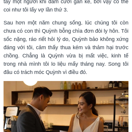
tay một người khi đám cưới gần kề, bởi vậy có thể
coi như tôi lấy vợ lần thứ 3.
Sau hơn một năm chung sống, lúc chúng tôi còn
chưa có con thì Quỳnh bỗng chìa đơn đòi ly hôn. Tôi
sốc nặng, ráo riết hỏi lý do, Quỳnh bảo không xứng
đáng với tôi, cảm thấy thua kém và thảm hại trước
chồng. Chẳng là Quỳnh vừa bị mất việc, kinh tế
trong nhà mình tôi lo liệu mấy tháng nay. Song tôi
đâu có trách móc Quỳnh vì điều đó.