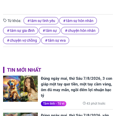
Từ khóa:
tâm sự tình yêu
tâm sự hôn nhân
tâm sự gia đình
tâm sự
chuyện hôn nhân
chuyện vợ chồng
tâm sự eva
TIN MỚI NHẤT
Đúng ngày mai, thứ Sáu 7/8/2026, 3 con
giáp một tay quơ tiền, một tay cầm vàng,
ôm đủ may mắn, ngồi đếm lợi nhuận bạc
tỷ
43 phút trước
Tâm linh - Tử vi
Đúng ngày mai, thứ Sáu 7/8/2026, vận