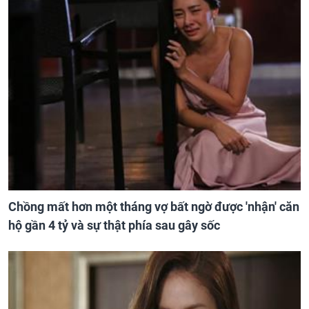
Chồng mất hơn một tháng vợ bất ngờ được 'nhận' căn
hộ gần 4 tỷ và sự thật phía sau gây sốc