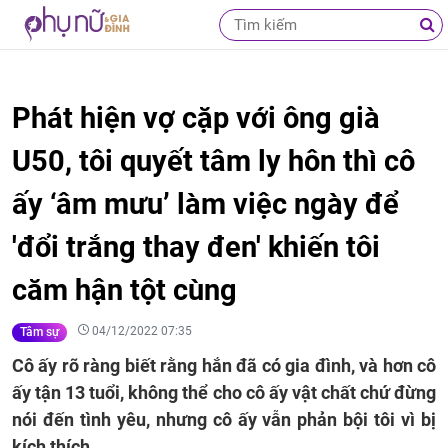
Phát hiện vợ cặp với ông già
U50, tôi quyết tâm ly hôn thì cô
ấy ‘âm mưu’ làm việc ngày để
'đổi trắng thay đen' khiến tôi
căm hận tột cùng
04/12/2022 07:35
Tâm sự
Cô ấy rõ ràng biết rằng hắn đã có gia đình, và hơn cô
ấy tận 13 tuổi, không thể cho cô ấy vật chất chứ đừng
nói đến tình yêu, nhưng cô ấy vẫn phản bội tôi vì bị
kích thích.