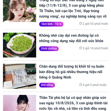
tiếp (11/8-12/8), 3 con giáp hồng phúc
Tề Thiên, hút cạn lộc Trời, 'đạp trúng
rương vàng', sự nghiệp bừng sáng rực rỡ
2 giờ 55 phút trước
Tâm linh - Tử vi
Không nhờ cây dại ven đường lại có
những công dụng này đối với sức khỏe
3 giờ 18 phút trước
Dinh dưỡng
Chân dung đối tượng bị khởi tố vụ buôn
bán đồng hồ giả nhiều thương hiệu nổi
tiếng ở Quảng Ninh
4 giờ 5 phút trước
Đời sống
Thần Tài phù hộ lại có quý nhân giúp sức
sau ngày 10/8/2026, 3 con giáp thỉnh tài
rước lộc về nhà, cả tiền và tình đều song