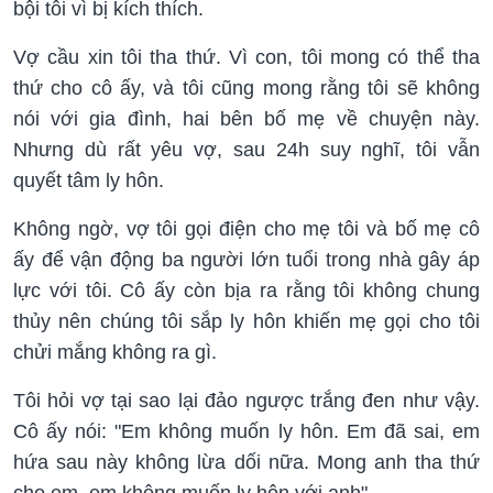
bội tôi vì bị kích thích.
Vợ cầu xin tôi tha thứ. Vì con, tôi mong có thể tha
thứ cho cô ấy, và tôi cũng mong rằng tôi sẽ không
nói với gia đình, hai bên bố mẹ về chuyện này.
Nhưng dù rất yêu vợ, sau 24h suy nghĩ, tôi vẫn
quyết tâm ly hôn.
Không ngờ, vợ tôi gọi điện cho mẹ tôi và bố mẹ cô
ấy để vận động ba người lớn tuổi trong nhà gây áp
lực với tôi. Cô ấy còn bịa ra rằng tôi không chung
thủy nên chúng tôi sắp ly hôn khiến mẹ gọi cho tôi
chửi mắng không ra gì.
Tôi hỏi vợ tại sao lại đảo ngược trắng đen như vậy.
Cô ấy nói: "Em không muốn ly hôn. Em đã sai, em
hứa sau này không lừa dối nữa. Mong anh tha thứ
cho em, em không muốn ly hôn với anh".