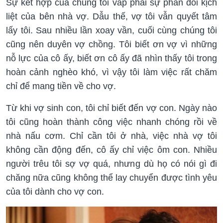
Sự kết hợp của chúng tôi vấp phải sự phản đối kịch
liệt của bên nhà vợ. Dẫu thế, vợ tôi vẫn quyết tâm
lấy tôi. Sau nhiều lần xoay vần, cuối cùng chúng tôi
cũng nên duyên vợ chồng. Tôi biết ơn vợ vì những
nỗ lực của cô ấy, biết ơn cô ấy đã nhìn thấy tôi trong
hoàn cảnh nghèo khó, vì vậy tôi làm việc rất chăm
chỉ để mang tiền về cho vợ.
Từ khi vợ sinh con, tôi chỉ biết đến vợ con. Ngày nào
tôi cũng hoàn thành công việc nhanh chóng rồi về
nhà nấu cơm. Chỉ cần tôi ở nhà, việc nhà vợ tôi
không cần động đến, cô ấy chỉ việc ôm con. Nhiều
người trêu tôi sợ vợ quá, nhưng dù họ có nói gì đi
chăng nữa cũng không thể lay chuyển được tình yêu
của tôi dành cho vợ con.