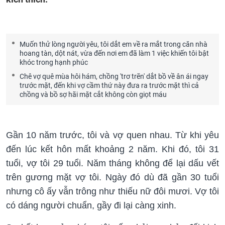
Muốn thử lòng người yêu, tôi dắt em về ra mắt trong căn nhà
hoang tàn, dột nát, vừa đến nơi em đã làm 1 việc khiến tôi bật
khóc trong hạnh phúc
Chê vợ quê mùa hôi hám, chồng 'trơ trẽn' dắt bồ về ân ái ngay
trước mặt, đến khi vợ cầm thứ này đưa ra trước mặt thì cả
chồng và bồ sợ hãi mặt cắt không còn giọt máu
Gần 10 năm trước, tôi và vợ quen nhau. Từ khi yêu
đến lúc kết hôn mất khoảng 2 năm. Khi đó, tôi 31
tuổi, vợ tôi 29 tuổi. Năm tháng không để lại dấu vết
trên gương mặt vợ tôi. Ngày đó dù đã gần 30 tuổi
nhưng cô ấy vẫn trông như thiếu nữ đôi mươi. Vợ tôi
có dáng người chuẩn, gầy đi lại càng xinh.