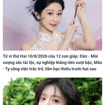
Tử vi thứ Hai 10/8/2026 của 12 con giáp: Dần - Mùi
vượng sắc tài lộc, sự nghiệp thăng tiến vượt bậc, Mão
- Tỵ công việc trắc trở, tiền bạc thiếu trước hụt sau