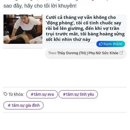
sao đây, hãy cho tôi lời khuyên!
Cưới cả tháng vợ vẫn không cho
'động phòng', tôi cố tình chuốc say
rồi bế lên giường, đến khi vợ trần
trụi trước mắt, tôi bàng hoàng sửng
sốt khi nhìn thứ này
Xem thêm
Theo
Thùy Dương (TH) | Phụ Nữ Sức Khỏe
Từ khóa:
tâm sự eva
tâm sự tình yêu
tâm sự gia đình