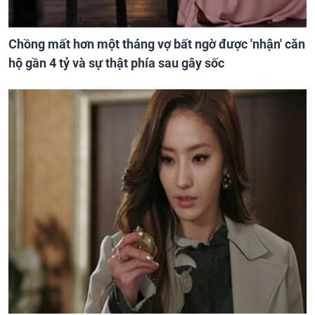
Chồng mất hơn một tháng vợ bất ngờ được 'nhận' căn
hộ gần 4 tỷ và sự thật phía sau gây sốc