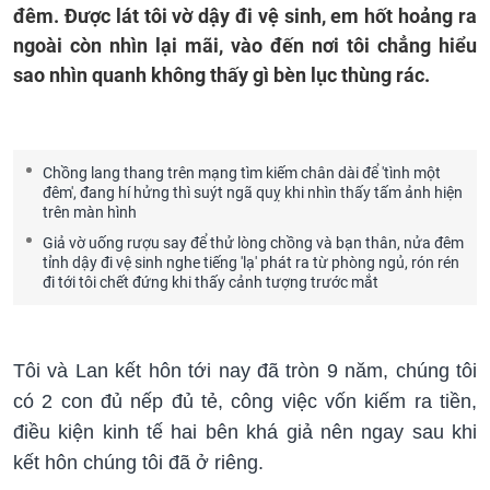
đêm. Được lát tôi vờ dậy đi vệ sinh, em hốt hoảng ra
ngoài còn nhìn lại mãi, vào đến nơi tôi chẳng hiểu
sao nhìn quanh không thấy gì bèn lục thùng rác.
Chồng lang thang trên mạng tìm kiếm chân dài để 'tình một
đêm', đang hí hửng thì suýt ngã quỵ khi nhìn thấy tấm ảnh hiện
trên màn hình
Giả vờ uống rượu say để thử lòng chồng và bạn thân, nửa đêm
tỉnh dậy đi vệ sinh nghe tiếng 'lạ' phát ra từ phòng ngủ, rón rén
đi tới tôi chết đứng khi thấy cảnh tượng trước mắt
Tôi và Lan kết hôn tới nay đã tròn 9 năm, chúng tôi
có 2 con đủ nếp đủ tẻ, công việc vốn kiếm ra tiền,
điều kiện kinh tế hai bên khá giả nên ngay sau khi
kết hôn chúng tôi đã ở riêng.