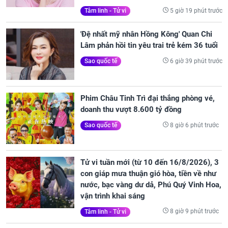
5 giờ 19 phút trước
Tâm linh - Tử vi
'Đệ nhất mỹ nhân Hồng Kông' Quan Chi
Lâm phản hồi tin yêu trai trẻ kém 36 tuổi
6 giờ 39 phút trước
Sao quốc tế
Phim Châu Tinh Trì đại thắng phòng vé,
doanh thu vượt 8.600 tỷ đồng
8 giờ 6 phút trước
Sao quốc tế
Tử vi tuần mới (từ 10 đến 16/8/2026), 3
con giáp mưa thuận gió hòa, tiền về như
nước, bạc vàng dư dả, Phú Quý Vinh Hoa,
vận trình khai sáng
8 giờ 9 phút trước
Tâm linh - Tử vi