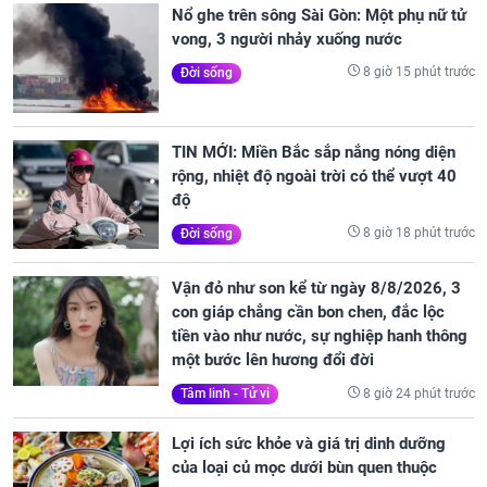
Nổ ghe trên sông Sài Gòn: Một phụ nữ tử
vong, 3 người nhảy xuống nước
8 giờ 15 phút trước
Đời sống
TIN MỚI: Miền Bắc sắp nắng nóng diện
rộng, nhiệt độ ngoài trời có thể vượt 40
độ
8 giờ 18 phút trước
Đời sống
Vận đỏ như son kể từ ngày 8/8/2026, 3
con giáp chẳng cần bon chen, đắc lộc
tiền vào như nước, sự nghiệp hanh thông
một bước lên hương đổi đời
8 giờ 24 phút trước
Tâm linh - Tử vi
Lợi ích sức khỏe và giá trị dinh dưỡng
của loại củ mọc dưới bùn quen thuộc