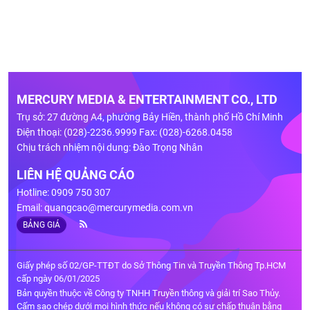
MERCURY MEDIA & ENTERTAINMENT CO., LTD
Trụ sở: 27 đường A4, phường Bảy Hiền, thành phố Hồ Chí Minh
Điện thoại: (028)-2236.9999 Fax: (028)-6268.0458
Chịu trách nhiệm nội dung: Đào Trọng Nhân
LIÊN HỆ QUẢNG CÁO
Hotline: 0909 750 307
Email:
quangcao@mercurymedia.com.vn
BẢNG GIÁ
Giấy phép số 02/GP-TTĐT do Sở Thông Tin và Truyền Thông Tp.HCM
cấp ngày 06/01/2025
Bản quyền thuộc về Công ty TNHH Truyền thông và giải trí Sao Thủy.
Cấm sao chép dưới mọi hình thức nếu không có sự chấp thuận bằng