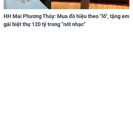
HH Mai Phương Thúy: Mua đồ hiệu theo "lô", tặng em
gái biệt thự 120 tỷ trong "nốt nhạc"