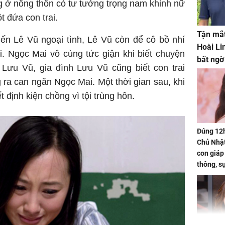
g ở nông thôn có tư tưởng trọng nam khinh nữ
 đứa con trai.
Tận mắt
ến Lê Vũ ngoại tình, Lê Vũ còn để cô bồ nhí
Hoài Li
i. Ngọc Mai vô cùng tức giận khi biết chuyện
bất ngờ
Lưu Vũ, gia đình Lưu Vũ cũng biết con trai
ra can ngăn Ngọc Mai. Một thời gian sau, khi
t định kiện chồng vì tội trùng hôn.
Đúng 12
Chủ Nhật
con giáp
thông, s
'cá chép 
cạn lộc l
hạ