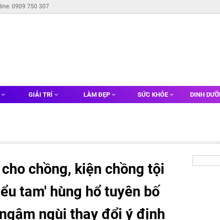
line: 0909 750 307
G
GIẢI TRÍ
LÀM ĐẸP
SỨC KHỎE
DINH DƯ
 cho chồng, kiện chồng tội
iểu tam' hùng hổ tuyên bố
 ngậm ngùi thay đổi ý định