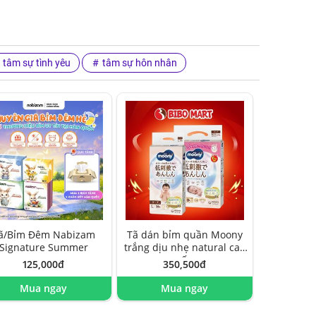
tâm sự tình yêu
tâm sự hôn nhân
ã/Bỉm Đêm Nabizam
Tã dán bỉm quần Moony
Signature Summer
trắng dịu nhẹ natural cao
cấp
125,000đ
350,500đ
Mua ngay
Mua ngay