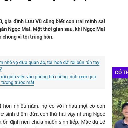
 gia đình Lưu Vũ cũng biết con trai mình sai
ăn Ngọc Mai. Một thời gian sau, khi Ngọc Mai
n chồng vì tội trùng hôn.
ắm nhờ vợ đưa quần áo, tôi 'hoá đá' rồi bủn rủn tay
ợ
CÓ T
ời giúp việc vào phòng bố chồng, rình xem qua
nh tượng trước mắt
 hôn nhiều năm, họ có với nhau một cô con
 vợ sinh thêm đứa con thứ hai vậy nhưng Ngọc
a ổn định nên chưa muốn sinh tiếp. Mặc dù Lê