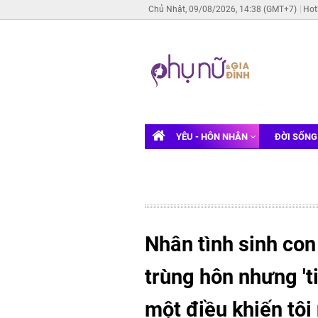
Chủ Nhật, 09/08/2026, 14:38 (GMT+7)
Hot
YÊU - HÔN NHÂN
ĐỜI SỐN
Nhân tình sinh con
trùng hôn nhưng 't
một điều khiến tôi