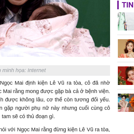
TIN
'Đệ nhất
Kông' Q
phản hồi 
trẻ kém 
Phim Châ
đại thắn
 minh họa: Internet
doanh th
tỷ đồng
 Ngọc Mai định kiện Lê Vũ ra tòa, cô đã nhờ
c Mai rằng mong được gặp bà cả ở bệnh viện.
nh được không lâu, cơ thể còn tương đối yếu.
 gặp người phụ nữ này nhưng cuối cùng cô
 tam sẽ có thủ đoạn gì.
ói với Ngọc Mai rằng đừng kiện Lê Vũ ra tòa,