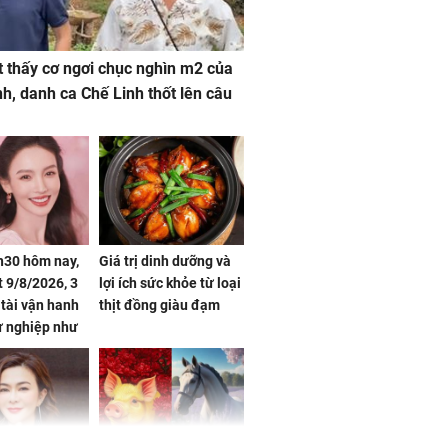
 thấy cơ ngơi chục nghìn m2 của
nh, danh ca Chế Linh thốt lên câu
h30 hôm nay,
Giá trị dinh dưỡng và
 9/8/2026, 3
lợi ích sức khỏe từ loại
 tài vận hanh
thịt đồng giàu đạm
ự nghiệp như
hóa Rồng', vét
á trong thiên