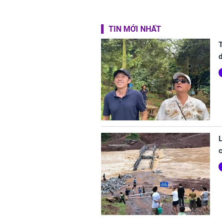
TIN MỚI NHẤT
d
L
c