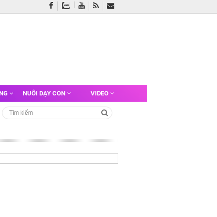
ỠNG
NUÔI DẠY CON
VIDEO