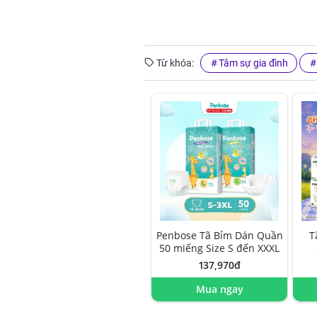
Từ khóa:
Tâm sự gia đình
Penbose Tã Bỉm Dán Quần
T
50 miếng Size S đến XXXL
137,970đ
Mua ngay