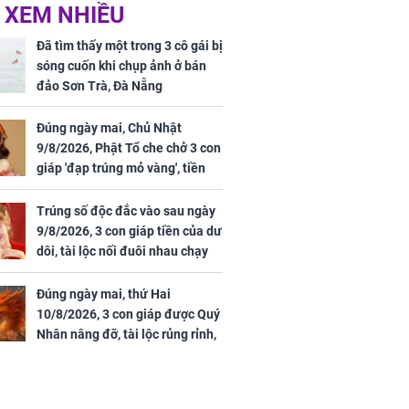
 XEM NHIỀU
 mỹ nhân Hồng
Tử vi tuần mới (từ 10
uan Chi Lâm
đến 16/8/2026), 3 con
Đã tìm thấy một trong 3 cô gái bị
tin yêu trai
giáp mưa thuận gió
sóng cuốn khi chụp ảnh ở bán
36 tuổi
hòa, tiền về như nước,
đảo Sơn Trà, Đà Nẵng
bạc vàng dư dả, Phú
Quý Vinh Hoa, vận
Đúng ngày mai, Chủ Nhật
trình khai sáng
9/8/2026, Phật Tổ che chở 3 con
giáp 'đạp trúng mỏ vàng', tiền
u Tinh Trì
bạc nhiều như lá sung, sự
g phòng vé,
nghiệp vượng phát
Trúng số độc đắc vào sau ngày
u vượt 8.600
9/8/2026, 3 con giáp tiền của dư
dôi, tài lộc nối đuôi nhau chạy
vào nhà, sự nghiệp phất lên
trông thấy
Đúng ngày mai, thứ Hai
10/8/2026, 3 con giáp được Quý
Nhân nâng đỡ, tài lộc rủng rỉnh,
yên tâm hưởng vinh hoa Phú
Quý