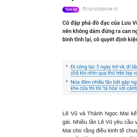
12/12/2023 09:15
Tâm sự
Cô đập phá đồ đạc của Lưu Vũ,
nên không dám đứng ra can ng
bình tĩnh lại, cô quyết định kiệ
Đi công tác 3 ngày trở về, đi t
châ khi nhìn qua thứ trên tay v
Nửa đêm nhiều lần bắt gặp ngư
khe cửa thì tôi 'tá hỏa' với cả
Lê Vũ và Thành Ngọc Mai kết
gái. Nhiều lần Lê Vũ yêu cầu
Mai cho rằng điều kinh tế chư