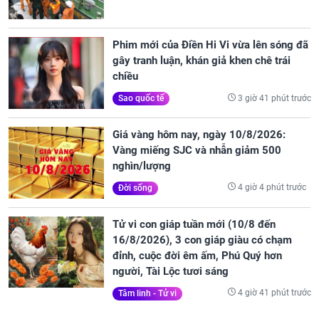
Phim mới của Điền Hi Vi vừa lên sóng đã
gây tranh luận, khán giả khen chê trái
chiều
3 giờ 41 phút trước
Sao quốc tế
Giá vàng hôm nay, ngày 10/8/2026:
Vàng miếng SJC và nhẫn giảm 500
nghìn/lượng
4 giờ 4 phút trước
Đời sống
Tử vi con giáp tuần mới (10/8 đến
16/8/2026), 3 con giáp giàu có chạm
đỉnh, cuộc đời êm ấm, Phú Quý hơn
người, Tài Lộc tươi sáng
4 giờ 41 phút trước
Tâm linh - Tử vi