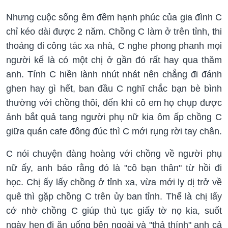
Nhưng cuộc sống êm đềm hạnh phúc của gia đình C
chỉ kéo dài được 2 năm. Chồng C làm ở trên tỉnh, thi
thoảng đi công tác xa nhà, C nghe phong phanh mọi
người kể là có một chị ở gần đó rất hay qua thăm
anh. Tính C hiền lành nhút nhát nên chẳng đi đánh
ghen hay gì hết, ban đầu C nghĩ chắc bạn bè bình
thường với chồng thôi, đến khi cô em họ chụp được
ảnh bắt quả tang người phụ nữ kia ôm ấp chồng C
giữa quán cafe đông đúc thì C mới rụng rời tay chân.
C nói chuyện đàng hoàng với chồng về người phụ
nữ ấy, anh bảo rằng đó là "cô bạn thân" từ hồi đi
học. Chị ấy lấy chồng ở tỉnh xa, vừa mới ly dị trở về
quê thì gặp chồng C trên ủy ban tỉnh. Thế là chị lấy
cớ nhờ chồng C giúp thủ tục giấy tờ nọ kia, suốt
ngày hẹn đi ăn uống bên ngoài và "thả thính" anh cả