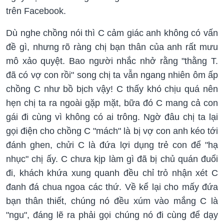
trên Facebook.
Dù nghe chồng nói thì C cảm giác anh không có vấn
đề gì, nhưng rõ ràng chị bạn thân của anh rất mưu
mô xảo quyệt. Bao người nhắc nhở rằng "thằng T.
đã có vợ con rồi" song chị ta vẫn ngang nhiên ôm ấp
chồng C như bồ bịch vậy! C thấy khó chịu quá nên
hẹn chị ta ra ngoài gặp mặt, bữa đó C mang cả con
gái đi cùng vì không có ai trông. Ngờ đâu chị ta lại
gọi điện cho chồng C "mách" là bị vợ con anh kéo tới
đánh ghen, chửi C là đứa lợi dụng trẻ con để "hạ
nhục" chị ấy. C chưa kịp làm gì đã bị chủ quán đuổi
đi, khách khứa xung quanh đều chỉ trỏ nhận xét C
đanh đá chua ngoa các thứ. Về kể lại cho mấy đứa
bạn thân thiết, chúng nó đều xúm vào mắng C là
"ngu", đáng lẽ ra phải gọi chúng nó đi cùng để dạy