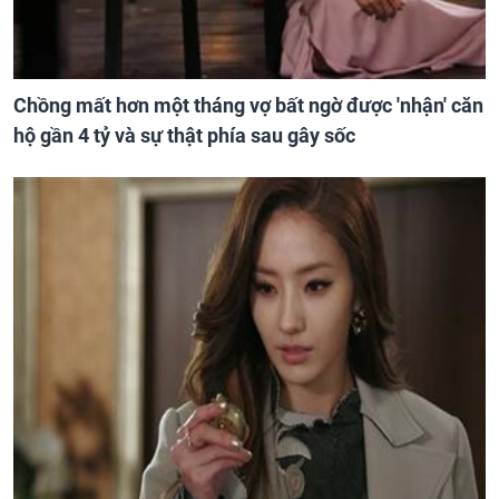
Chồng mất hơn một tháng vợ bất ngờ được 'nhận' căn
hộ gần 4 tỷ và sự thật phía sau gây sốc