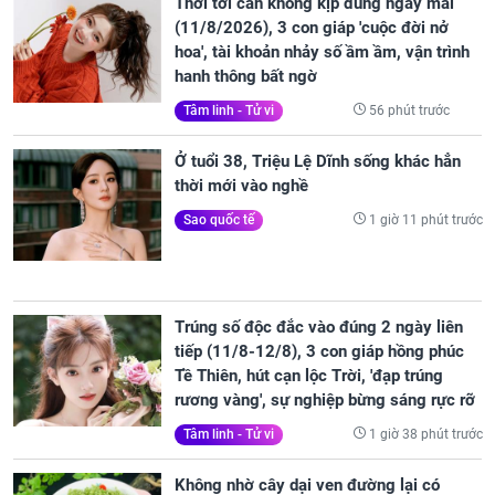
Thời tới cản không kịp đúng ngày mai
(11/8/2026), 3 con giáp 'cuộc đời nở
hoa', tài khoản nhảy số ầm ầm, vận trình
hanh thông bất ngờ
56 phút trước
Tâm linh - Tử vi
Ở tuổi 38, Triệu Lệ Dĩnh sống khác hẳn
thời mới vào nghề
1 giờ 11 phút trước
Sao quốc tế
Trúng số độc đắc vào đúng 2 ngày liên
tiếp (11/8-12/8), 3 con giáp hồng phúc
Tề Thiên, hút cạn lộc Trời, 'đạp trúng
rương vàng', sự nghiệp bừng sáng rực rỡ
1 giờ 38 phút trước
Tâm linh - Tử vi
Không nhờ cây dại ven đường lại có