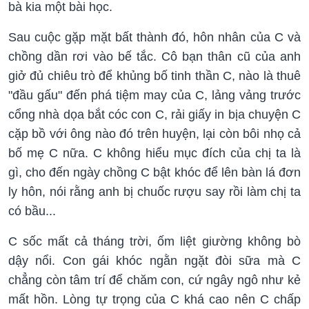
bà kia một bài học.
Sau cuộc gặp mặt bất thành đó, hôn nhân của C và
chồng dần rơi vào bế tắc. Cô bạn thân cũ của anh
giở đủ chiêu trò để khủng bố tinh thần C, nào là thuê
"đầu gấu" đến phá tiệm may của C, lảng vảng trước
cổng nhà dọa bắt cóc con C, rải giấy in bịa chuyện C
cặp bồ với ông nào đó trên huyện, lại còn bôi nhọ cả
bố mẹ C nữa. C không hiểu mục đích của chị ta là
gì, cho đến ngày chồng C bật khóc để lên bàn lá đơn
ly hôn, nói rằng anh bị chuốc rượu say rồi làm chị ta
có bầu...
C sốc mất cả tháng trời, ốm liệt giường không bò
dậy nổi. Con gái khóc ngằn ngặt đòi sữa mà C
chẳng còn tâm trí để chăm con, cứ ngây ngô như kẻ
mất hồn. Lòng tự trọng của C khá cao nên C chấp