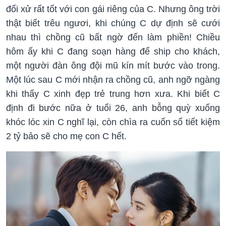
đối xử rất tốt với con gái riêng của C. Nhưng ông trời
thật biết trêu ngươi, khi chúng C dự định sẽ cưới
nhau thì chồng cũ bất ngờ đến làm phiền! Chiều
hôm ấy khi C đang soạn hàng để ship cho khách,
một người đàn ông đội mũ kín mít bước vào trong.
Một lúc sau C mới nhận ra chồng cũ, anh ngỡ ngàng
khi thấy C xinh đẹp trẻ trung hơn xưa. Khi biết C
định đi bước nữa ở tuổi 26, anh bỗng quỳ xuống
khóc lóc xin C nghĩ lại, còn chìa ra cuốn sổ tiết kiệm
2 tỷ bảo sẽ cho mẹ con C hết.