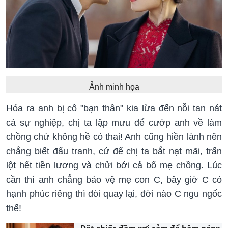
Ảnh minh họa
Hóa ra anh bị cô "bạn thân" kia lừa đến nỗi tan nát
cả sự nghiệp, chị ta lập mưu để cướp anh về làm
chồng chứ không hề có thai! Anh cũng hiền lành nên
chẳng biết đấu tranh, cứ để chị ta bắt nạt mãi, trấn
lột hết tiền lương và chửi bới cả bố mẹ chồng. Lúc
cần thì anh chẳng bảo vệ mẹ con C, bây giờ C có
hạnh phúc riêng thì đòi quay lại, đời nào C ngu ngốc
thế!