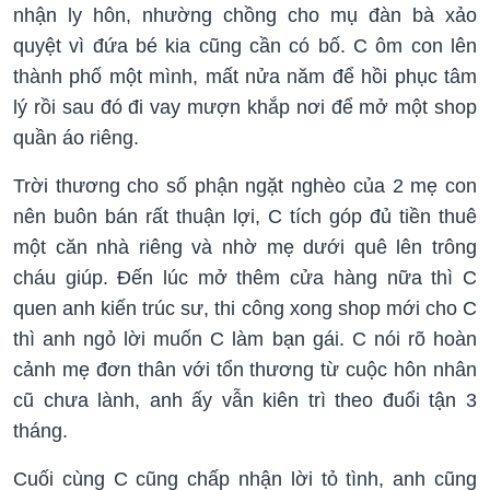
nhận ly hôn, nhường chồng cho mụ đàn bà xảo
quyệt vì đứa bé kia cũng cần có bố. C ôm con lên
thành phố một mình, mất nửa năm để hồi phục tâm
lý rồi sau đó đi vay mượn khắp nơi để mở một shop
quần áo riêng.
Trời thương cho số phận ngặt nghèo của 2 mẹ con
nên buôn bán rất thuận lợi, C tích góp đủ tiền thuê
một căn nhà riêng và nhờ mẹ dưới quê lên trông
cháu giúp. Đến lúc mở thêm cửa hàng nữa thì C
quen anh kiến trúc sư, thi công xong shop mới cho C
thì anh ngỏ lời muốn C làm bạn gái. C nói rõ hoàn
cảnh mẹ đơn thân với tổn thương từ cuộc hôn nhân
cũ chưa lành, anh ấy vẫn kiên trì theo đuổi tận 3
tháng.
Cuối cùng C cũng chấp nhận lời tỏ tình, anh cũng