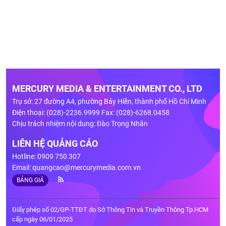
MERCURY MEDIA & ENTERTAINMENT CO., LTD
Trụ sở: 27 đường A4, phường Bảy Hiền, thành phố Hồ Chí Minh
Điện thoại: (028)-2236.9999 Fax: (028)-6268.0458
Chịu trách nhiệm nội dung: Đào Trọng Nhân
LIÊN HỆ QUẢNG CÁO
Hotline: 0909 750 307
Email:
quangcao@mercurymedia.com.vn
BẢNG GIÁ
Giấy phép số 02/GP-TTĐT do Sở Thông Tin và Truyền Thông Tp.HCM
cấp ngày 06/01/2025