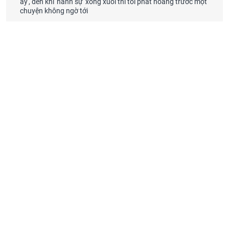
ấy', đến khi 'hành sự' xong xuôi thì tôi phát hoảng trước một
chuyện không ngờ tới