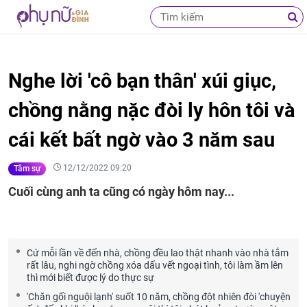
Nghe lời 'cô bạn thân' xúi giục,
chồng nằng nặc đòi ly hôn tôi và
cái kết bất ngờ vào 3 năm sau
12/12/2022 09:20
Tâm sự
Cuối cùng anh ta cũng có ngày hôm nay...
Cứ mỗi lần về đến nhà, chồng đều lao thật nhanh vào nhà tắm
rất lâu, nghi ngờ chồng xóa dấu vết ngoại tình, tôi làm ầm lên
thì mới biết được lý do thực sự
'Chăn gối nguội lạnh' suốt 10 năm, chồng đột nhiên đòi 'chuyện