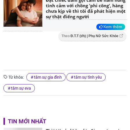
Đặt chiếc đầm gợi cảm để hâm nóng
tình cảm với chồng 'phi công', hàng
chưa kịp về thì tôi đã phát hiện một
sự thật điếng người
Xem thêm
Theo
Đ.T.T (t/h) | Phụ Nữ Sức Khỏe
Từ khóa:
tâm sự gia đình
tâm sự tình yêu
tâm sự eva
TIN MỚI NHẤT