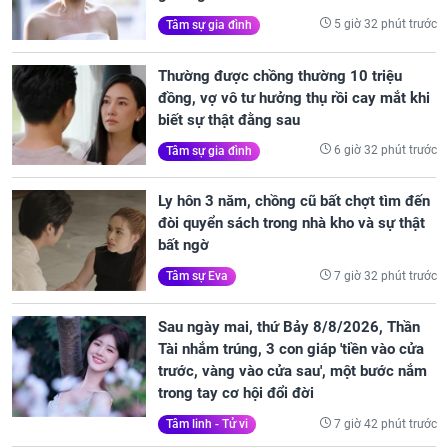
5 giờ 32 phút trước
Tâm sự gia đình
Thường được chồng thường 10 triệu
đồng, vợ vô tư hưởng thụ rồi cay mắt khi
biết sự thật đằng sau
6 giờ 32 phút trước
Tâm sự gia đình
Ly hôn 3 năm, chồng cũ bất chợt tìm đến
đòi quyển sách trong nhà kho và sự thật
bất ngờ
7 giờ 32 phút trước
Tâm sự Eva
Sau ngày mai, thứ Bảy 8/8/2026, Thần
Tài nhắm trúng, 3 con giáp 'tiền vào cửa
trước, vàng vào cửa sau', một bước nắm
trong tay cơ hội đổi đời
7 giờ 42 phút trước
Tâm linh - Tử vi