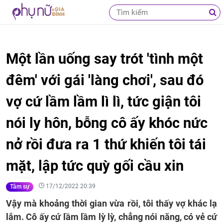
Một lần uống say trót 'tình một
đêm' với gái 'làng chơi', sau đó
vợ cứ lầm lầm lì lì, tức giận tôi
nói ly hôn, bỗng cô ấy khóc nức
nở rồi đưa ra 1 thứ khiến tôi tái
mặt, lập tức quỳ gối cầu xin
17/12/2022 20:39
Tâm sự
Vậy mà khoảng thời gian vừa rồi, tôi thấy vợ khác lạ
lắm. Cô ấy cứ lầm lầm lỳ lỳ, chẳng nói năng, có vẻ cứ