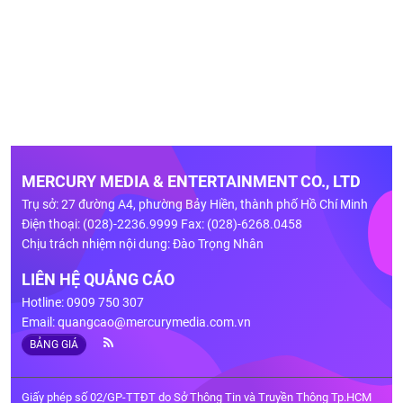
MERCURY MEDIA & ENTERTAINMENT CO., LTD
Trụ sở: 27 đường A4, phường Bảy Hiền, thành phố Hồ Chí Minh
Điện thoại: (028)-2236.9999 Fax: (028)-6268.0458
Chịu trách nhiệm nội dung: Đào Trọng Nhân
LIÊN HỆ QUẢNG CÁO
Hotline: 0909 750 307
Email:
quangcao@mercurymedia.com.vn
BẢNG GIÁ
Giấy phép số 02/GP-TTĐT do Sở Thông Tin và Truyền Thông Tp.HCM