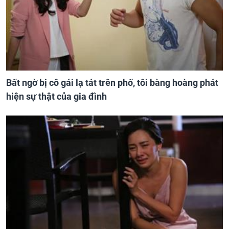
Bất ngờ bị cô gái lạ tát trên phố, tôi bàng hoàng phát
hiện sự thật của gia đình