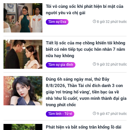
Tôi vô cùng sốc khi phát hiện bí mật của
người yêu và chị gái
8 giờ 32 phút trước
Tâm sự Eva
Tiết lộ sốc của mẹ chồng khiến tôi không
biết có nên tiếp tục cuộc hôn nhân 7 năm
nữa hay không
9 giờ 32 phút trước
Tâm sự gia đình
Đúng 6h sáng ngày mai, thứ Bảy
8/8/2026, Thần Tài chỉ đích danh 3 con
giáp 'rơi trúng hố vàng', tiền bạc ùa về
nhà 'như lũ cuốn', vươn mình thành đại gia
trong phút chốc
9 giờ 47 phút trước
Tâm linh - Tử vi
Phát hiện và bắt sống trăn khổng lồ dài