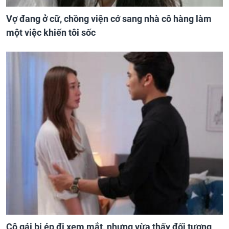
Vợ đang ở cữ, chồng viện cớ sang nhà cô hàng làm
một việc khiến tôi sốc
Cô gái bị ép đi xem mắt, nhưng vừa thấy đối tượng