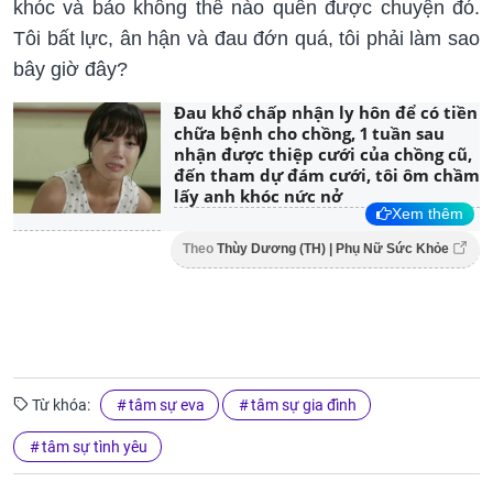
khóc và bảo không thể nào quên được chuyện đó.
Tôi bất lực, ân hận và đau đớn quá, tôi phải làm sao
bây giờ đây?
Đau khổ chấp nhận ly hôn để có tiền
chữa bệnh cho chồng, 1 tuần sau
nhận được thiệp cưới của chồng cũ,
đến tham dự đám cưới, tôi ôm chầm
lấy anh khóc nức nở
Xem thêm
Theo
Thùy Dương (TH) | Phụ Nữ Sức Khỏe
Từ khóa:
tâm sự eva
tâm sự gia đình
tâm sự tình yêu