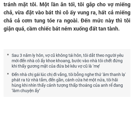
tránh mặt tôi. Một lần ăn tối, tôi gắp cho vợ miếng
chả, vừa đặt vào bát thì cô ấy vung ra, hất cả miếng
chả cả cơm tung tóe ra ngoài. Đến mức này thì tôi
giận quá, cầm chiếc bát ném xuống đất tan tành.
Sau 3 năm ly hôn, vợ cũ không tái hôn, tôi dắt theo người yêu
mới đến nhà cô ấy khoe khoang, bước vào nhà tôi chết đứng
khi thấy gương mặt của đứa bé kêu vợ cũ là ‘mẹ’
Đến nhà chị gái lúc chị đi vắng, tôi bỗng nghe thứ 'âm thanh lạ'
phát ra từ nhà tắm, đến gần, cánh cửa hé một nửa, tôi hãi
hùng khi nhìn thấy cảnh tượng thấp thoáng của anh rể đang
‘làm chuyện ấy’