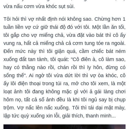
vừa nấu cơm vừa khóc sụt sùi.
Tôi hỏi thì vợ nhất định nói không sao. Chừng hơn 1
tuần liền vợ cứ giữ thái độ đó với tôi. Một lần ăn tối,
tôi gắp cho vợ miếng chả, vừa đặt vào bát thì cô ấy
vung ra, hất cả miếng chả cả cơm tung tóe ra ngoài.
Đến mức này thì tôi giận quá, cầm chiếc bát ném
xuống đất tan tành, tôi quát: "Cô điên à, cô làm sao,
hay có thằng nào rồi, chán rồi thì ly hôn, đừng có
sống thế". Ai ngờ tôi vừa dứt lời thì vợ òa khóc, cô
ấy lôi điện thoại trong túi ra, mở cho tôi xem, là một
loạt ảnh tôi đang không mặc gì với ả gái làng chơi
hôm nọ, tất cả số ảnh đều là khi tôi ngủ say bị chụp
trộm. Vợ nấc lên nấc xuống. Tôi thì tái dại mặt mày,
lập tức quỳ xuống xin lỗi, giải thích, thanh minh...