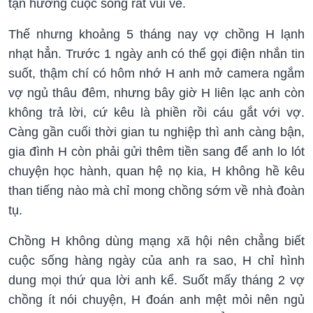
tận hưởng cuộc sống rất vui vẻ.
Thế nhưng khoảng 5 tháng nay vợ chồng H lạnh
nhạt hẳn. Trước 1 ngày anh có thể gọi điện nhắn tin
suốt, thậm chí có hôm nhớ H anh mở camera ngắm
vợ ngủ thâu đêm, nhưng bây giờ H liên lạc anh còn
không trả lời, cứ kêu là phiền rồi cáu gắt với vợ.
Càng gần cuối thời gian tu nghiệp thì anh càng bận,
gia đình H còn phải gửi thêm tiền sang để anh lo lót
chuyện học hành, quan hệ nọ kia, H không hề kêu
than tiếng nào mà chỉ mong chồng sớm về nhà đoàn
tụ.
Chồng H không dùng mạng xã hội nên chẳng biết
cuộc sống hàng ngày của anh ra sao, H chỉ hình
dung mọi thứ qua lời anh kể. Suốt mấy tháng 2 vợ
chồng ít nói chuyện, H đoán anh mệt mỏi nên ngủ