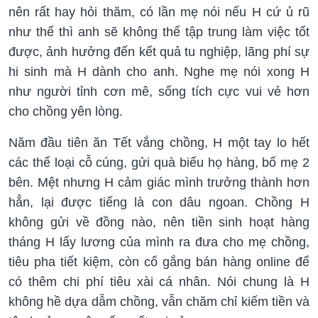
nên rất hay hỏi thăm, có lần mẹ nói nếu H cứ ủ rũ
như thế thì anh sẽ không thể tập trung làm việc tốt
được, ảnh hưởng đến kết quả tu nghiệp, lãng phí sự
hi sinh mà H dành cho anh. Nghe mẹ nói xong H
như người tỉnh cơn mê, sống tích cực vui vẻ hơn
cho chồng yên lòng.
Năm đầu tiên ăn Tết vắng chồng, H một tay lo hết
các thể loại cỗ cúng, gửi quà biếu họ hàng, bố mẹ 2
bên. Mệt nhưng H cảm giác mình trưởng thành hơn
hẳn, lại được tiếng là con dâu ngoan. Chồng H
không gửi về đồng nào, nên tiền sinh hoạt hàng
tháng H lấy lương của mình ra đưa cho mẹ chồng,
tiêu pha tiết kiệm, còn cố gắng bán hàng online để
có thêm chi phí tiêu xài cá nhân. Nói chung là H
không hề dựa dẫm chồng, vẫn chăm chỉ kiếm tiền và