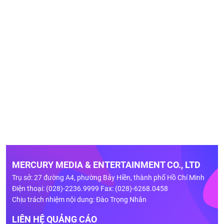
MERCURY MEDIA & ENTERTAINMENT CO., LTD
Trụ sở: 27 đường A4, phường Bảy Hiền, thành phố Hồ Chí Minh
Điện thoại: (028)-2236.9999 Fax: (028)-6268.0458
Chịu trách nhiệm nội dung: Đào Trọng Nhân
LIÊN HỆ QUẢNG CÁO