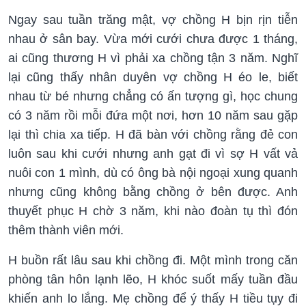
Ngay sau tuần trăng mật, vợ chồng H bịn rịn tiễn
nhau ở sân bay. Vừa mới cưới chưa được 1 tháng,
ai cũng thương H vì phải xa chồng tận 3 năm. Nghĩ
lại cũng thấy nhân duyên vợ chồng H éo le, biết
nhau từ bé nhưng chẳng có ấn tượng gì, học chung
có 3 năm rồi mỗi đứa một nơi, hơn 10 năm sau gặp
lại thì chia xa tiếp. H đã bàn với chồng rằng đẻ con
luôn sau khi cưới nhưng anh gạt đi vì sợ H vất vả
nuôi con 1 mình, dù có ông bà nội ngoại xung quanh
nhưng cũng không bằng chồng ở bên được. Anh
thuyết phục H chờ 3 năm, khi nào đoàn tụ thì đón
thêm thành viên mới.
H buồn rất lâu sau khi chồng đi. Một mình trong căn
phòng tân hôn lạnh lẽo, H khóc suốt mấy tuần đầu
khiến anh lo lắng. Mẹ chồng để ý thấy H tiều tụy đi