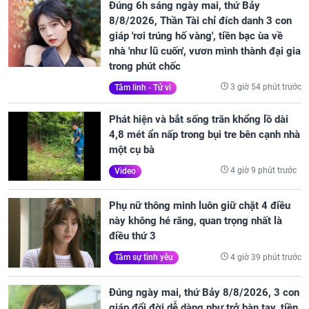
Đúng 6h sáng ngày mai, thứ Bảy
8/8/2026, Thần Tài chỉ đích danh 3 con
giáp 'rơi trúng hố vàng', tiền bạc ùa về
nhà 'như lũ cuốn', vươn mình thành đại gia
trong phút chốc
3 giờ 54 phút trước
Tâm linh - Tử vi
Phát hiện và bắt sống trăn khổng lồ dài
4,8 mét ẩn nấp trong bụi tre bên cạnh nhà
một cụ bà
4 giờ 9 phút trước
Video
Phụ nữ thông minh luôn giữ chặt 4 điều
này không hé răng, quan trọng nhất là
điều thứ 3
4 giờ 39 phút trước
Tâm sự tình yêu
Đúng ngày mai, thứ Bảy 8/8/2026, 3 con
giáp đổi đời dễ dàng như trở bàn tay, tiền