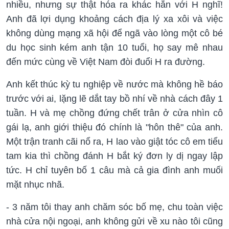
nhiều, nhưng sự thật hóa ra khác hẳn với H nghĩ!
Anh đã lợi dụng khoảng cách địa lý xa xôi và việc
không dùng mạng xã hội để ngã vào lòng một cô bé
du học sinh kém anh tận 10 tuổi, họ say mê nhau
đến mức cùng về Việt Nam đòi đuổi H ra đường.
Anh kết thúc kỳ tu nghiệp về nước mà không hề báo
trước với ai, lặng lẽ dắt tay bồ nhí về nhà cách đây 1
tuần. H và mẹ chồng đứng chết trân ở cửa nhìn cô
gái lạ, anh giới thiệu đó chính là "hôn thê" của anh.
Một trận tranh cãi nổ ra, H lao vào giật tóc cô em tiểu
tam kia thì chồng đánh H bắt ký đơn ly dị ngay lập
tức. H chỉ tuyên bố 1 câu mà cả gia đình anh muối
mặt nhục nhã.
- 3 năm tôi thay anh chăm sóc bố mẹ, chu toàn việc
nhà cửa nội ngoại, anh không gửi về xu nào tôi cũng