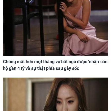
Chồng mất hơn một tháng vợ bất ngờ được 'nhận' căn
hộ gần 4 tỷ và sự thật phía sau gây sốc