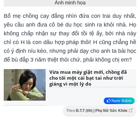
Ảnh minh họa
Bố mẹ chồng cay đắng nhìn đứa con trai duy nhất,
yêu cầu anh đưa cô bé du học sinh ra khỏi nhà. Họ
không chấp nhận sự thay đổi tồi tệ ấy, bởi nhà này
chỉ có H là con dâu hợp pháp thôi! H cũng chẳng hề
có ý định níu kéo, nhưng phải dạy cho anh ta bài học
để bù đắp 3 năm thiệt thòi chứ, phải không chị em?
Vừa mua máy giặt mới, chồng đã
cho tôi một cái bạt tai như trời
giáng vì một lý do
Xem thêm
Theo
Đ.T.T (t/h) | Phụ Nữ Sức Khỏe