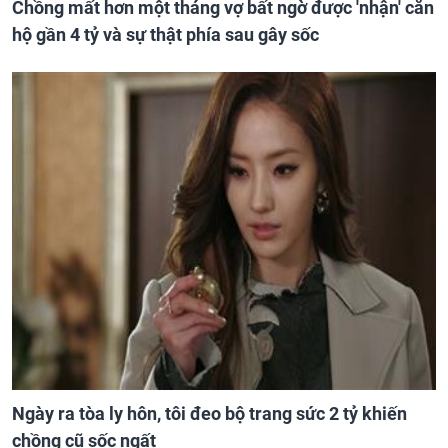
Chồng mất hơn một tháng vợ bất ngờ được 'nhận' căn
hộ gần 4 tỷ và sự thật phía sau gây sốc
Ngày ra tòa ly hôn, tôi đeo bộ trang sức 2 tỷ khiến
chồng cũ sốc ngất