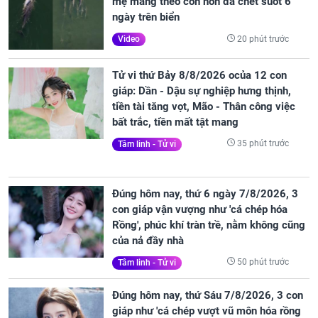
mẹ mang theo con non đã chết suốt 6
ngày trên biển
20 phút trước
Video
Tử vi thứ Bảy 8/8/2026 ocủa 12 con
giáp: Dần - Dậu sự nghiệp hưng thịnh,
tiền tài tăng vọt, Mão - Thân công việc
bất trắc, tiền mất tật mang
35 phút trước
Tâm linh - Tử vi
Đúng hôm nay, thứ 6 ngày 7/8/2026, 3
con giáp vận vượng như 'cá chép hóa
Rồng', phúc khí tràn trề, nằm không cũng
của nả đầy nhà
50 phút trước
Tâm linh - Tử vi
Đúng hôm nay, thứ Sáu 7/8/2026, 3 con
giáp như 'cá chép vượt vũ môn hóa rồng