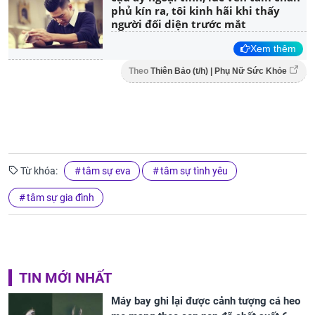
phủ kín ra, tôi kinh hãi khi thấy
người đối diện trước mắt
Xem thêm
Theo
Thiên Bảo (t/h) | Phụ Nữ Sức Khỏe
Từ khóa:
tâm sự eva
tâm sự tình yêu
tâm sự gia đình
TIN MỚI NHẤT
Máy bay ghi lại được cảnh tượng cá heo