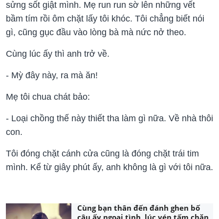
sửng sốt giật mình. Mẹ run run sờ lên những vết
bầm tím rồi ôm chặt lấy tôi khóc. Tôi chẳng biết nói
gì, cũng gục đầu vào lòng bà mà nức nở theo.
Cùng lúc ấy thì anh trở về.
- Mỳ đây này, ra mà ăn!
Mẹ tôi chua chát bảo:
- Loại chồng thế này thiết tha làm gì nữa. Về nhà thôi
con.
Tôi đóng chặt cánh cửa cũng là đóng chặt trái tim
mình. Kể từ giây phút ấy, anh không là gì với tôi nữa.
Cùng bạn thân đến đánh ghen bố
cậu ấy ngoại tình, lúc vén tấm chăn