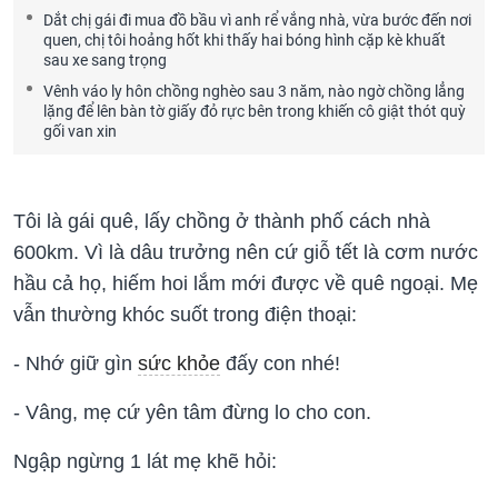
Dắt chị gái đi mua đồ bầu vì anh rể vắng nhà, vừa bước đến nơi
quen, chị tôi hoảng hốt khi thấy hai bóng hình cặp kè khuất
sau xe sang trọng
Vênh váo ly hôn chồng nghèo sau 3 năm, nào ngờ chồng lẳng
lặng để lên bàn tờ giấy đỏ rực bên trong khiến cô giật thót quỳ
gối van xin
Tôi là gái quê, lấy chồng ở thành phố cách nhà
600km. Vì là dâu trưởng nên cứ giỗ tết là cơm nước
hầu cả họ, hiếm hoi lắm mới được về quê ngoại. Mẹ
vẫn thường khóc suốt trong điện thoại:
- Nhớ giữ gìn
sức khỏe
đấy con nhé!
- Vâng, mẹ cứ yên tâm đừng lo cho con.
Ngập ngừng 1 lát mẹ khẽ hỏi: