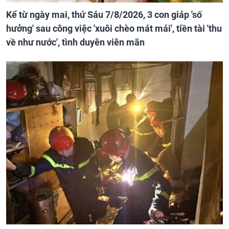
Kể từ ngày mai, thứ Sáu 7/8/2026, 3 con giáp 'số
hưởng' sau công việc 'xuôi chèo mát mái', tiền tài 'thu
về như nước', tình duyên viên mãn