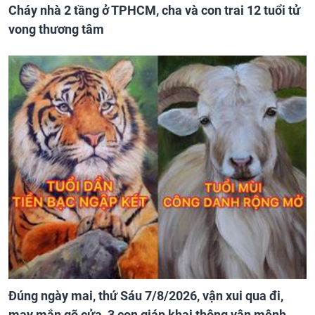
Cháy nhà 2 tầng ở TPHCM, cha và con trai 12 tuổi tử
vong thương tâm
Đúng ngày mai, thứ Sáu 7/8/2026, vận xui qua đi,
may mắn gõ cửa, 3 con giáp khai thông vận mệnh,