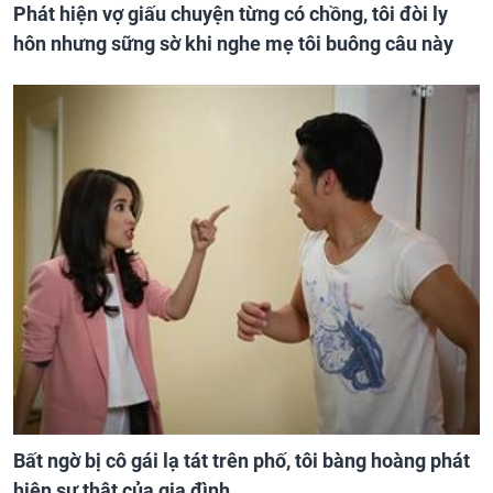
Phát hiện vợ giấu chuyện từng có chồng, tôi đòi ly
hôn nhưng sững sờ khi nghe mẹ tôi buông câu này
Bất ngờ bị cô gái lạ tát trên phố, tôi bàng hoàng phát
hiện sự thật của gia đình