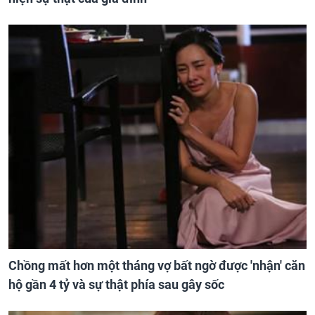
Chồng mất hơn một tháng vợ bất ngờ được 'nhận' căn
hộ gần 4 tỷ và sự thật phía sau gây sốc