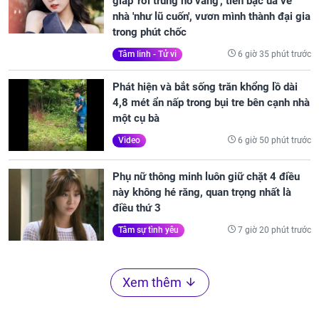
giáp 'rơi trúng hố vàng', tiền bạc ùa về
nhà 'như lũ cuốn', vươn mình thành đại gia
trong phút chốc
6 giờ 35 phút trước
Tâm linh - Tử vi
Phát hiện và bắt sống trăn khổng lồ dài
4,8 mét ẩn nấp trong bụi tre bên cạnh nhà
một cụ bà
6 giờ 50 phút trước
Video
Phụ nữ thông minh luôn giữ chặt 4 điều
này không hé răng, quan trọng nhất là
điều thứ 3
7 giờ 20 phút trước
Tâm sự tình yêu
Xem thêm