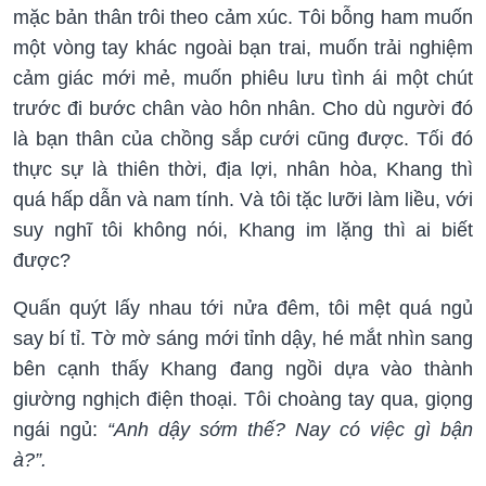
mặc bản thân trôi theo cảm xúc. Tôi bỗng ham muốn
một vòng tay khác ngoài bạn trai, muốn trải nghiệm
cảm giác mới mẻ, muốn phiêu lưu tình ái một chút
trước đi bước chân vào hôn nhân. Cho dù người đó
là bạn thân của chồng sắp cưới cũng được. Tối đó
thực sự là thiên thời, địa lợi, nhân hòa, Khang thì
quá hấp dẫn và nam tính. Và tôi tặc lưỡi làm liều, với
suy nghĩ tôi không nói, Khang im lặng thì ai biết
được?
Quấn quýt lấy nhau tới nửa đêm, tôi mệt quá ngủ
say bí tỉ. Tờ mờ sáng mới tỉnh dậy, hé mắt nhìn sang
bên cạnh thấy Khang đang ngồi dựa vào thành
giường nghịch điện thoại. Tôi choàng tay qua, giọng
ngái ngủ:
“Anh dậy sớm thế? Nay có việc gì bận
à?”.