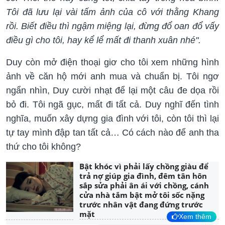
Tôi đã lưu lại vài tấm ảnh của cô với thằng Khang
rồi. Biết điều thì ngậm miệng lại, đừng đổ oan đổ vấy
điều gì cho tôi, hay kể lể mất đi thanh xuân nhé".
Duy còn mở điện thoại giơ cho tôi xem những hình
ảnh về căn hộ mới anh mua và chuẩn bị. Tôi ngơ
ngẩn nhìn, Duy cười nhạt để lại một câu đe dọa rồi
bỏ đi. Tôi ngã gục, mất đi tất cả. Duy nghĩ đến tình
nghĩa, muốn xây dựng gia đình với tôi, còn tôi thì lại
tự tay mình đập tan tất cả… Có cách nào để anh tha
thứ cho tôi không?
Bật khóc vì phải lấy chồng giàu để
trả nợ giúp gia đình, đêm tân hôn
sắp sửa phải ân ái với chồng, cánh
cửa nhà tắm bật mở tôi sốc nặng
trước nhân vật đang đứng trước
mặt
Xem thêm