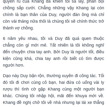
quyến rũ của Khang đã khiến tôi sa lầy, phản bội
chồng sắp cưới. Chẳng những vậy Khang lại còn
chính là bạn thân của Duy, người đàn ông mà chỉ
còn vài tháng nữa thôi là chúng tôi sẽ chính thức trở
thành vợ chồng.
6 năm yêu nhau, tôi và Duy đã quá quen thuộc
chẳng còn gì mới mẻ. Tất nhiên là tôi không nghĩ
đến chuyện chia tay anh. Bởi Duy là người tốt, điều
kiện cũng khá, chia tay anh rồi biết có tìm được
người hơn.
Dạo này Duy bận rộn, thường xuyên đi công tác. Tối
đó tôi đi chơi cùng cô bạn, hai đứa có uống vài ly
rượu thì tình cờ gặp Khang cùng một người bạn
khác. Chúng tôi nhập hội, mãi đến khuya mới về.
Khang đề nghị chở tôi về nhà nhưng lại lái xe thẳng