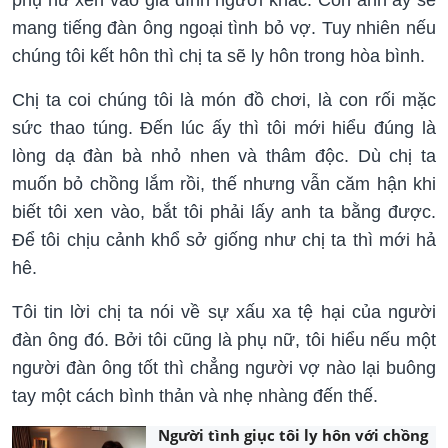
mang tiếng đàn ông ngoại tình bỏ vợ. Tuy nhiên nếu
chúng tôi kết hôn thì chị ta sẽ ly hôn trong hòa bình.
Chị ta coi chúng tôi là món đồ chơi, là con rối mặc
sức thao túng. Đến lúc ấy thì tôi mới hiểu đúng là
lòng dạ đàn bà nhỏ nhen và thâm độc. Dù chị ta
muốn bỏ chồng lắm rồi, thế nhưng vẫn căm hận khi
biết tôi xen vào, bắt tôi phải lấy anh ta bằng được.
Để tôi chịu cảnh khổ sở giống như chị ta thì mới hả
hê.
Tôi tin lời chị ta nói về sự xấu xa tệ hại của người
đàn ông đó. Bởi tôi cũng là phụ nữ, tôi hiểu nếu một
người đàn ông tốt thì chẳng người vợ nào lại buông
tay một cách bình thản và nhẹ nhàng đến thế.
Người tình giục tôi ly hôn với chồng