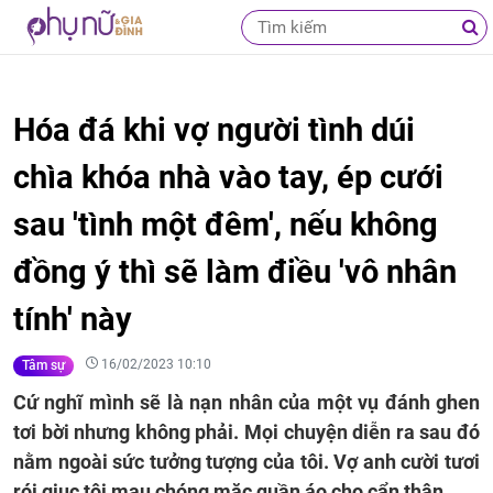
Hóa đá khi vợ người tình dúi
chìa khóa nhà vào tay, ép cưới
sau 'tình một đêm', nếu không
đồng ý thì sẽ làm điều 'vô nhân
tính' này
16/02/2023 10:10
Tâm sự
Cứ nghĩ mình sẽ là nạn nhân của một vụ đánh ghen
tơi bời nhưng không phải. Mọi chuyện diễn ra sau đó
nằm ngoài sức tưởng tượng của tôi. Vợ anh cười tươi
rói giục tôi mau chóng mặc quần áo cho cẩn thận.