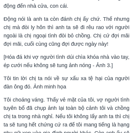
động đến nhà cửa, con cái.
Động nói là anh ta còn đánh chị ấy chứ. Thế nhưng
chị mà đòi ly hôn thì anh ta sẽ đi rêu rao với người
ngoài là chị ngoại tình đòi bỏ chồng. Chị cứ đợi mãi
đợi mãi, cuối cùng cũng đợi được ngày này!
[Hóa đá khi vợ người tình dúi chìa khóa nhà vào tay,
ép cưới nếu không sẽ tung ảnh nóng - Ảnh 3.]
Tôi tin lời chị ta nói về sự xấu xa tệ hại của người
đàn ông đó. Ảnh minh họa
Tôi choáng váng. Thấy vẻ mặt của tôi, vợ người tình
tuyên bố đã chụp ảnh lại toàn bộ cảnh tôi và chồng
chị ta trong nhà nghỉ. Nếu tôi không lấy anh ta thì chị
ta sẽ tung hết chứng cứ ra để tôi mang tiếng là hạng
phụ nữ xen vào gia đình người khác. Còn anh ấy sẽ