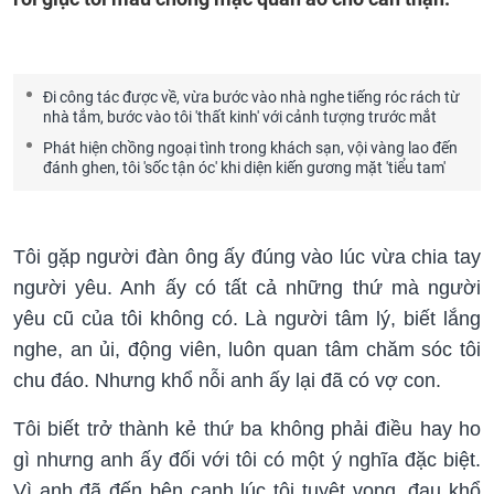
Đi công tác được về, vừa bước vào nhà nghe tiếng róc rách từ
nhà tắm, bước vào tôi 'thất kinh' với cảnh tượng trước mắt
Phát hiện chồng ngoại tình trong khách sạn, vội vàng lao đến
đánh ghen, tôi 'sốc tận óc' khi diện kiến gương mặt 'tiểu tam'
Tôi gặp người đàn ông ấy đúng vào lúc vừa chia tay
người yêu. Anh ấy có tất cả những thứ mà người
yêu cũ của tôi không có. Là người tâm lý, biết lắng
nghe, an ủi, động viên, luôn quan tâm chăm sóc tôi
chu đáo. Nhưng khổ nỗi anh ấy lại đã có vợ con.
Tôi biết trở thành kẻ thứ ba không phải điều hay ho
gì nhưng anh ấy đối với tôi có một ý nghĩa đặc biệt.
Vì anh đã đến bên cạnh lúc tôi tuyệt vọng, đau khổ