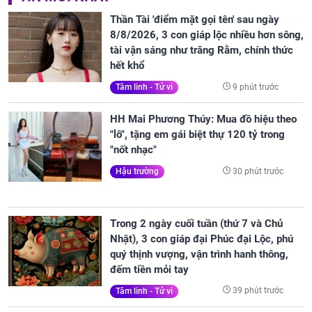
Thần Tài 'điểm mặt gọi tên' sau ngày
8/8/2026, 3 con giáp lộc nhiều hơn sông,
tài vận sáng như trăng Rằm, chính thức
hết khổ
9 phút trước
Tâm linh - Tử vi
HH Mai Phương Thúy: Mua đồ hiệu theo
"lô", tặng em gái biệt thự 120 tỷ trong
"nốt nhạc"
30 phút trước
Hậu trường
Trong 2 ngày cuối tuần (thứ 7 và Chủ
Nhật), 3 con giáp đại Phúc đại Lộc, phú
quý thịnh vượng, vận trình hanh thông,
đếm tiền mỏi tay
39 phút trước
Tâm linh - Tử vi