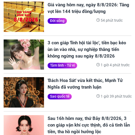
Giá vàng hôm nay, ngày 8/8/2026: Tăng
vọt lên 144 triệu đồng/lượng
54 phút trước
Đời sống
3 con giáp 'lĩnh hội tài lộc', tiền bạc kéo
ùn ùn vào nhà, sự nghiệp thăng tiến
không ngừng sau ngày 8/8/2026
1 giờ 4 phút trước
Tâm linh - Tử vi
'Bách Hoa Sát' vừa kết thúc, Mạnh Tử
Nghĩa đã vướng tranh luận
1 giờ 39 phút trước
Sao quốc tế
Sau 16h hôm nay, thứ Bảy 8/8/2026, 3
con giáp vận khí cực thịnh, đỏ cả tình lẫn
tiền, tha hồ ngồi hưởng lộc