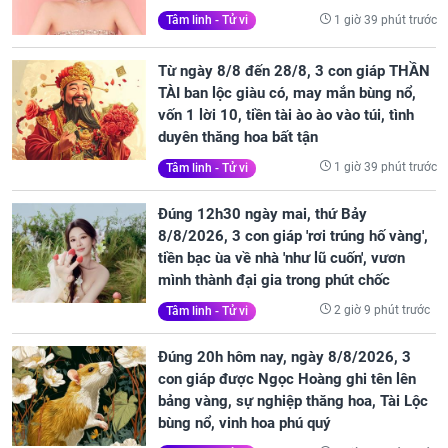
1 giờ 39 phút trước
Tâm linh - Tử vi
Từ ngày 8/8 đến 28/8, 3 con giáp THẦN
TÀI ban lộc giàu có, may mắn bùng nổ,
vốn 1 lời 10, tiền tài ào ào vào túi, tình
duyên thăng hoa bất tận
1 giờ 39 phút trước
Tâm linh - Tử vi
Đúng 12h30 ngày mai, thứ Bảy
8/8/2026, 3 con giáp 'rơi trúng hố vàng',
tiền bạc ùa về nhà 'như lũ cuốn', vươn
mình thành đại gia trong phút chốc
2 giờ 9 phút trước
Tâm linh - Tử vi
Đúng 20h hôm nay, ngày 8/8/2026, 3
con giáp được Ngọc Hoàng ghi tên lên
bảng vàng, sự nghiệp thăng hoa, Tài Lộc
bùng nổ, vinh hoa phú quý