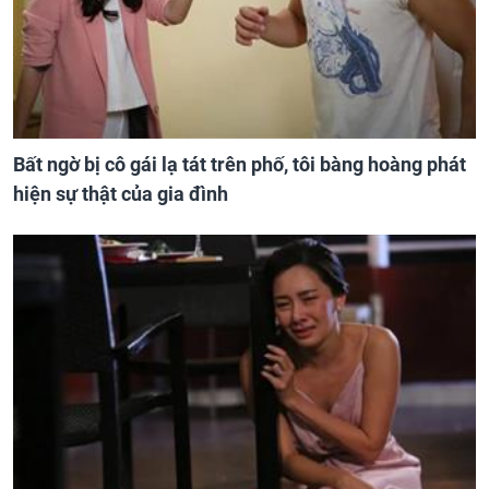
Bất ngờ bị cô gái lạ tát trên phố, tôi bàng hoàng phát
hiện sự thật của gia đình