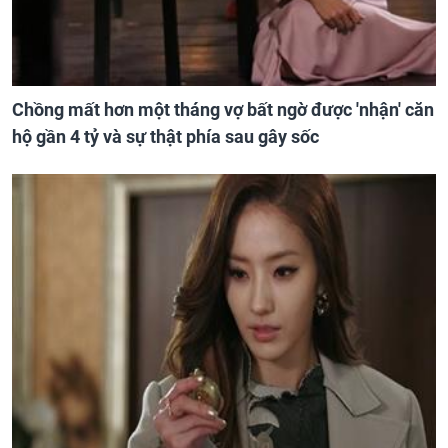
Chồng mất hơn một tháng vợ bất ngờ được 'nhận' căn
hộ gần 4 tỷ và sự thật phía sau gây sốc