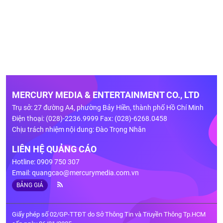
MERCURY MEDIA & ENTERTAINMENT CO., LTD
Trụ sở: 27 đường A4, phường Bảy Hiền, thành phố Hồ Chí Minh
Điện thoại: (028)-2236.9999 Fax: (028)-6268.0458
Chịu trách nhiệm nội dung: Đào Trọng Nhân
LIÊN HỆ QUẢNG CÁO
Hotline: 0909 750 307
Email:
quangcao@mercurymedia.com.vn
BẢNG GIÁ
Giấy phép số 02/GP-TTĐT do Sở Thông Tin và Truyền Thông Tp.HCM