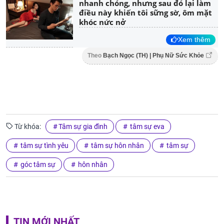
nhanh chóng, nhưng sau đó lại làm
điều này khiến tôi sững sờ, ôm mặt
khóc nức nở
Xem thêm
Theo
Bạch Ngọc (TH) | Phụ Nữ Sức Khỏe
Từ khóa:
Tâm sự gia đình
tâm sự eva
tâm sự tình yêu
tâm sự hôn nhân
tâm sự
góc tâm sự
hôn nhân
TIN MỚI NHẤT