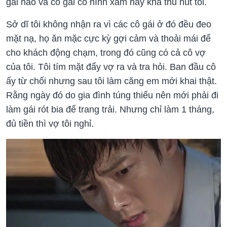
gái nào và cô gái có hình xăm này khá thu hút tôi.
Sở dĩ tôi không nhận ra vì các cô gái ở đó đều đeo
mặt nạ, họ ăn mặc cực kỳ gợi cảm và thoải mái để
cho khách động chạm, trong đó cũng có cả cô vợ
của tôi. Tôi tím mặt đẩy vợ ra và tra hỏi. Ban đầu cô
ấy từ chối nhưng sau tôi làm căng em mới khai thật.
Rằng ngày đó do gia đình túng thiếu nên mới phải đi
làm gái rót bia để trang trải. Nhưng chỉ làm 1 tháng,
đủ tiền thì vợ tôi nghỉ.