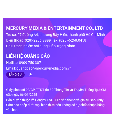
MERCURY MEDIA & ENTERTAINMENT CO., LTD
Trụ sở: 27 đường A4, phường Bảy Hiền, thành phố Hồ Chí Minh
Điện thoại: (028)-2236.9999 Fax: (028)-6268.0458
Chịu trách nhiệm nội dung: Đào Trọng Nhân
LIÊN HỆ QUẢNG CÁO
Hotline: 0909 750 307
Email:
quangcao@mercurymedia.com.vn
BẢNG GIÁ
Giấy phép số 02/GP-TTĐT do Sở Thông Tin và Truyền Thông Tp.HCM
cấp ngày 06/01/2025
Bản quyền thuộc về Công ty TNHH Truyền thông và giải trí Sao Thủy.
Cấm sao chép dưới mọi hình thức nếu không có sự chấp thuận bằng
văn bản.