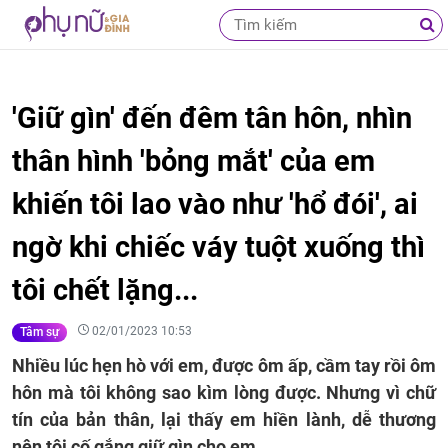
'Giữ gìn' đến đêm tân hôn, nhìn
thân hình 'bỏng mắt' của em
khiến tôi lao vào như 'hổ đói', ai
ngờ khi chiếc váy tuột xuống thì
tôi chết lặng...
02/01/2023 10:53
Tâm sự
Nhiều lúc hẹn hò với em, được ôm ấp, cầm tay rồi ôm
hôn mà tôi không sao kìm lòng được. Nhưng vì chữ
tín của bản thân, lại thấy em hiền lành, dễ thương
nên tôi cố gắng giữ gìn cho em.