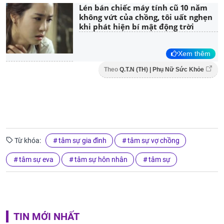
Lén bán chiếc máy tính cũ 10 năm
không vứt của chồng, tôi uất nghẹn
khi phát hiện bí mật động trời
Xem thêm
Theo
Q.T.N (TH) | Phụ Nữ Sức Khỏe
Từ khóa:
tâm sự gia đình
tâm sự vợ chồng
tâm sự eva
tâm sự hôn nhân
tâm sự
TIN MỚI NHẤT