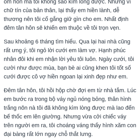
ôm hôn mà tôi không sao kìm lòng được. Nhưng vì
chữ tín của bản thân, lại thấy em hiền lành, dễ
thương nên tôi cố gắng giữ gìn cho em. Nhất định
đêm tân hôn sẽ khiến em thuộc về tôi trọn vẹn.
Sau khoảng 6 tháng tìm hiểu. Qua lại hai nhà cũng
rất ưng ý, tôi ngỏ lời cưới em làm vợ. Hạnh phúc
nhân đôi khi em nhận lời yêu tôi luôn. Ngày cưới, tôi
cười như được mùa, bạn bè ai cũng khen tôi tốt số
cưới được cô vợ hiền ngoan lại xinh đẹp như em.
Đêm tân hôn, tôi hồi hộp chờ đợi em từ nhà tắm. Lúc
em bước ra trong bộ váy ngủ nóng bỏng, thân hình
trắng nõn nà tôi đã không kìm lòng được mà lao đến
bế thốc em lên giường. Nhưng vừa cởi chiếc váy
trên người em ra, tôi choáng váng thấy hình xăm con
đại bàng rất lớn ngay chỗ thắt lưng.