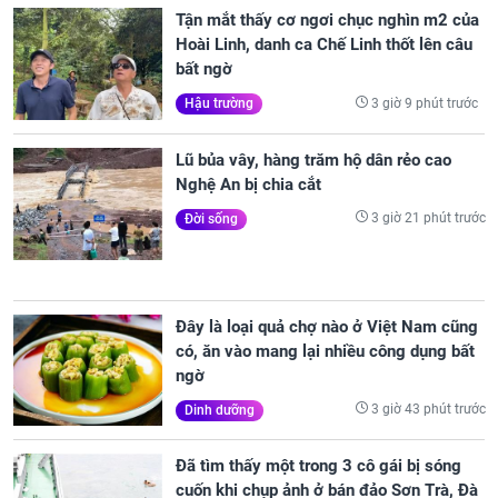
Tận mắt thấy cơ ngơi chục nghìn m2 của
Hoài Linh, danh ca Chế Linh thốt lên câu
bất ngờ
3 giờ 9 phút trước
Hậu trường
Lũ bủa vây, hàng trăm hộ dân rẻo cao
Nghệ An bị chia cắt
3 giờ 21 phút trước
Đời sống
Đây là loại quả chợ nào ở Việt Nam cũng
có, ăn vào mang lại nhiều công dụng bất
ngờ
3 giờ 43 phút trước
Dinh dưỡng
Đã tìm thấy một trong 3 cô gái bị sóng
cuốn khi chụp ảnh ở bán đảo Sơn Trà, Đà