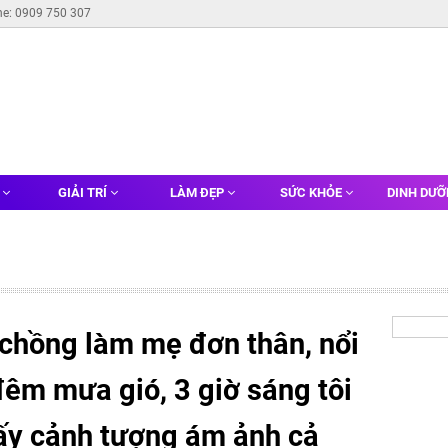
ne: 0909 750 307
G
GIẢI TRÍ
LÀM ĐẸP
SỨC KHỎE
DINH DƯ
 chồng làm mẹ đơn thân, nổi
đêm mưa gió, 3 giờ sáng tôi
thấy cảnh tượng ám ảnh cả