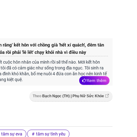
 răng' kết hôn với chồng già 'hết xí quách', đêm tân
a rồi phải 'lê lết' chạy khỏi nhà vì điều này
ết cuộc hôn nhân của mình rồi sẽ thế nào. Mới kết hôn
 tôi đã có cảm giác như sống trong địa ngục. Tôi sinh ra
a đình khó khăn, bố mẹ nuôi 4 đứa con ăn học nên kinh tế
ng kiệt quệ.
Xem thêm
Theo
Bạch Ngọc (TH) | Phụ Nữ Sức Khỏe
tâm sự eva
tâm sự tình yêu