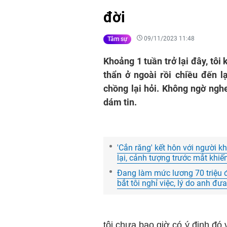
đời
09/11/2023 11:48
Tâm sự
Khoảng 1 tuần trở lại đây, tô
thẩn ở ngoài rồi chiều đến lạ
chồng lại hỏi. Không ngờ ngh
dám tin.
'Cắn răng' kết hôn với người k
lại, cảnh tượng trước mắt khiến
Đang làm mức lương 70 triệu đ
bắt tôi nghỉ việc, lý do anh đư
tôi chưa bao giờ có ý định đó