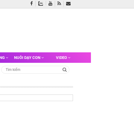
ỠNG
NUÔI DẠY CON
VIDEO