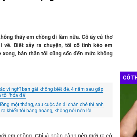
i không thấy em chồng đi làm nữa. Cô ấy cứ thơ
i về. Biết xảy ra chuyện, tôi cố tình kéo em
e xong, bản thân tôi cũng sốc đến mức không
CÓ T
hác vì nghĩ bạn gái không biết đẻ, 4 năm sau gặp
 tôi 'hóa đá'
ồng một tháng, sau cuộc ân ái chán chê thì anh
a ra khiến tôi bàng hoàng, không nói nên lời
 với em chồng. Chỉ vì hoàn cảnh nên mới ra cớ