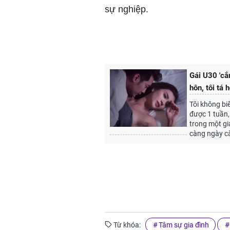
sự nghiệp.
Gái U30 'cắn
hôn, tôi tá hỏ
Tôi không bi
được 1 tuần,
trong một gi
càng ngày cà
Từ khóa:
Tâm sự gia đình