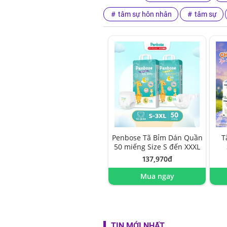
tâm sự hôn nhân
tâm sự
Penbose Tã Bỉm Dán Quần
T
50 miếng Size S đến XXXL
137,970đ
Mua ngay
TIN MỚI NHẤT