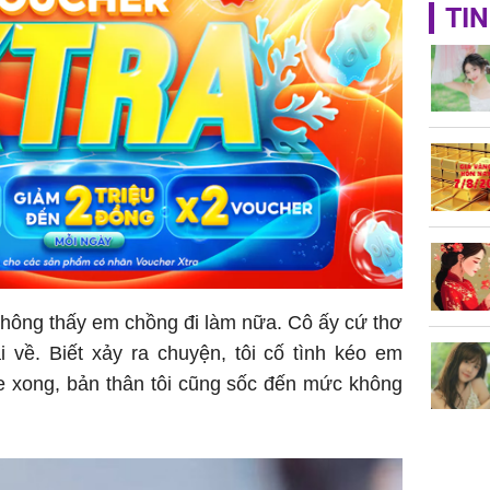
TP.HCM:
TIN
tử vong 
làm về t
nghiệp 
Sau 00h
8/8/2026
giàu san
i không thấy em chồng đi làm nữa. Cô ấy cứ thơ
đổi đời 
dung có 
i về. Biết xảy ra chuyện, tôi cố tình kéo em
ngày càn
e xong, bản thân tôi cũng sốc đến mức không
sung túc