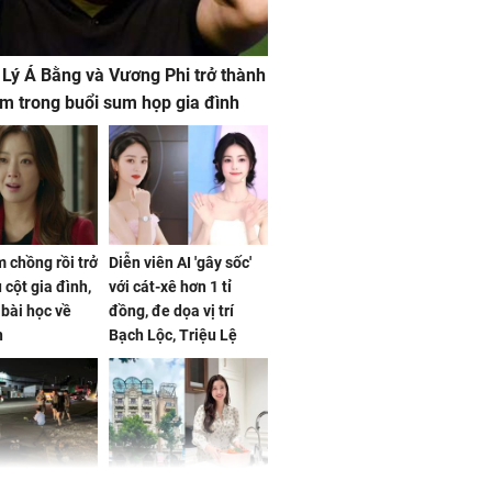
 Lý Á Bằng và Vương Phi trở thành
m trong buổi sum họp gia đình
 chồng rồi trở
Diễn viên AI 'gây sốc'
 cột gia đình,
với cát-xê hơn 1 tỉ
a bài học về
đồng, đe dọa vị trí
n
Bạch Lộc, Triệu Lệ
Dĩnh