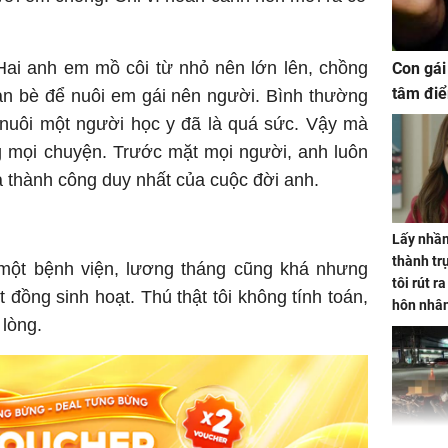
Hai anh em mồ côi từ nhỏ nên lớn lên, chồng
Con gái
tâm điể
bạn bè để nuôi em gái nên người. Bình thường
 nuôi một người học y đã là quá sức. Vậy mà
g mọi chuyện. Trước mặt mọi người, anh luôn
là thành công duy nhất của cuộc đời anh.
Lấy nhầm
thành trụ
 một bệnh viện, lương tháng cũng khá nhưng
tôi rút r
 đồng sinh hoạt. Thú thật tôi không tính toán,
hôn nhâ
 lòng.