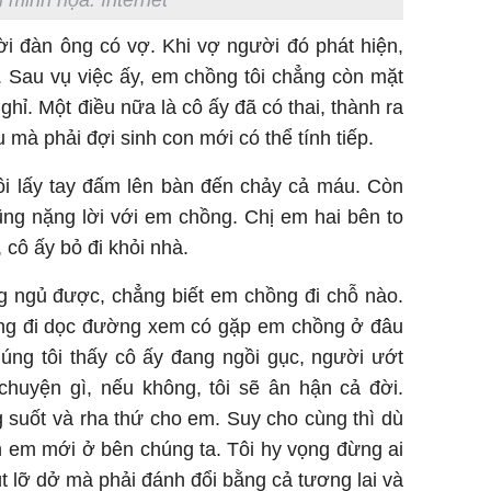
ời đàn ông có vợ. Khi vợ người đó phát hiện,
. Sau vụ việc ấy, em chồng tôi chẳng còn mặt
ghỉ. Một điều nữa là cô ấy đã có thai, thành ra
 mà phải đợi sinh con mới có thể tính tiếp.
ôi lấy tay đấm lên bàn đến chảy cả máu. Còn
ũng nặng lời với em chồng. Chị em hai bên to
 cô ấy bỏ đi khỏi nhà.
g ngủ được, chẳng biết em chồng đi chỗ nào.
hồng đi dọc đường xem có gặp em chồng ở đâu
húng tôi thấy cô ấy đang ngồi gục, người ướt
chuyện gì, nếu không, tôi sẽ ân hận cả đời.
 suốt và rha thứ cho em. Suy cho cùng thì dù
h em mới ở bên chúng ta. Tôi hy vọng đừng ai
út lỡ dở mà phải đánh đổi bằng cả tương lai và