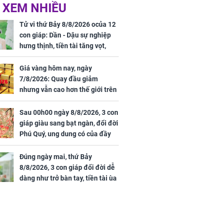
 Nữ công nhân
Đỗ Mỹ Linh hé lộ góc
 XEM NHIỀU
trên đường đi
bếp chill của nhà mới -
rong khu công
cạnh biệt thự bầu Hiển
Tử vi thứ Bảy 8/8/2026 ocủa 12
Sóng Thần
con giáp: Dần - Dậu sự nghiệp
hưng thịnh, tiền tài tăng vọt,
Mão - Thân công việc bất trắc,
tiền mất tật mang
Giá vàng hôm nay, ngày
7/8/2026: Quay đầu giảm
nhưng vẫn cao hơn thế giới trên
7 triệu đồng
Sau 00h00 ngày 8/8/2026, 3 con
00 ngày
giáp giàu sang bạt ngàn, đổi đời
, 3 con giáp
Phú Quý, ung dung có của đầy
g bạt ngàn,
nhà, ngày càng hưng thịnh sung
Phú Quý, ung
túc
của đầy nhà,
Đúng ngày mai, thứ Bảy
g hưng thịnh
8/8/2026, 3 con giáp đổi đời dễ
dàng như trở bàn tay, tiền tài ùa
tới, ngồi không lộc cũng đến,
phú quý theo tới già