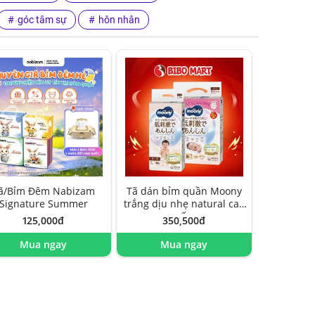
góc tâm sự
hôn nhân
ã/Bỉm Đêm Nabizam
Tã dán bỉm quần Moony
Signature Summer
trắng dịu nhẹ natural cao
cấp
125,000đ
350,500đ
Mua ngay
Mua ngay