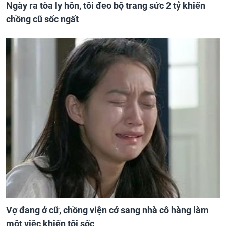
Ngày ra tòa ly hôn, tôi đeo bộ trang sức 2 tỷ khiến
chồng cũ sốc ngất
Vợ đang ở cữ, chồng viện cớ sang nhà cô hàng làm
một việc khiến tôi sốc