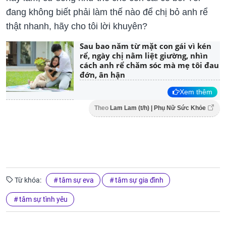
đang không biết phải làm thế nào để chị bỏ anh rể
thật nhanh, hãy cho tôi lời khuyên?
Sau bao năm từ mặt con gái vì kén
rể, ngày chị nằm liệt giường, nhìn
cách anh rể chăm sóc mà mẹ tôi đau
đớn, ân hận
Xem thêm
Theo
Lam Lam (t/h) | Phụ Nữ Sức Khỏe
Từ khóa:
tâm sự eva
tâm sự gia đình
tâm sự tình yêu