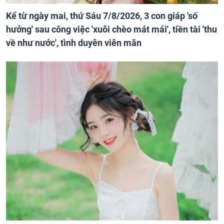
Kể từ ngày mai, thứ Sáu 7/8/2026, 3 con giáp 'số
hưởng' sau công việc 'xuôi chèo mát mái', tiền tài 'thu
về như nước', tình duyên viên mãn