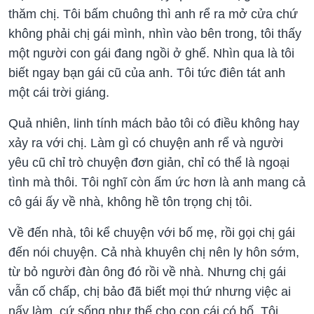
thăm chị. Tôi bấm chuông thì anh rể ra mở cửa chứ
không phải chị gái mình, nhìn vào bên trong, tôi thấy
một người con gái đang ngồi ở ghế. Nhìn qua là tôi
biết ngay bạn gái cũ của anh. Tôi tức điên tát anh
một cái trời giáng.
Quả nhiên, linh tính mách bảo tôi có điều không hay
xảy ra với chị. Làm gì có chuyện anh rể và người
yêu cũ chỉ trò chuyện đơn giản, chỉ có thể là ngoại
tình mà thôi. Tôi nghĩ còn ấm ức hơn là anh mang cả
cô gái ấy về nhà, không hề tôn trọng chị tôi.
Về đến nhà, tôi kể chuyện với bố mẹ, rồi gọi chị gái
đến nói chuyện. Cả nhà khuyên chị nên ly hôn sớm,
từ bỏ người đàn ông đó rồi về nhà. Nhưng chị gái
vẫn cố chấp, chị bảo đã biết mọi thứ nhưng việc ai
nấy làm, cứ sống như thế cho con cái có bố. Tôi