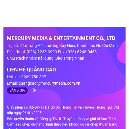
MERCURY MEDIA & ENTERTAINMENT CO., LTD
Trụ sở: 27 đường A4, phường Bảy Hiền, thành phố Hồ Chí Minh
Điện thoại: (028)-2236.9999 Fax: (028)-6268.0458
Chịu trách nhiệm nội dung: Đào Trọng Nhân
LIÊN HỆ QUẢNG CÁO
Hotline: 0909 750 307
Email:
quangcao@mercurymedia.com.vn
BẢNG GIÁ
Giấy phép số 02/GP-TTĐT do Sở Thông Tin và Truyền Thông Tp.HCM
cấp ngày 06/01/2025
Bản quyền thuộc về Công ty TNHH Truyền thông và giải trí Sao Thủy.
Cấm sao chép dưới mọi hình thức nếu không có sự chấp thuận bằng