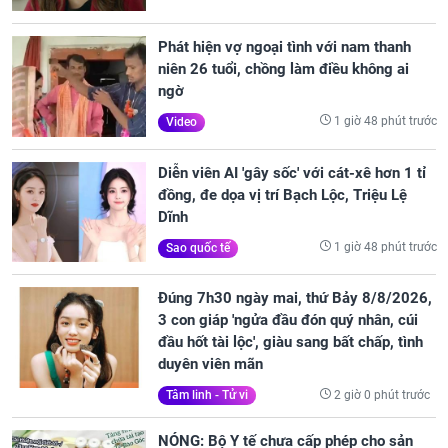
Phát hiện vợ ngoại tình với nam thanh
niên 26 tuổi, chồng làm điều không ai
ngờ
1 giờ 48 phút trước
Video
Diễn viên AI 'gây sốc' với cát-xê hơn 1 tỉ
đồng, đe dọa vị trí Bạch Lộc, Triệu Lệ
Dĩnh
1 giờ 48 phút trước
Sao quốc tế
Đúng 7h30 ngày mai, thứ Bảy 8/8/2026,
3 con giáp 'ngửa đầu đón quý nhân, cúi
đầu hốt tài lộc', giàu sang bất chấp, tình
duyên viên mãn
2 giờ 0 phút trước
Tâm linh - Tử vi
NÓNG: Bộ Y tế chưa cấp phép cho sản