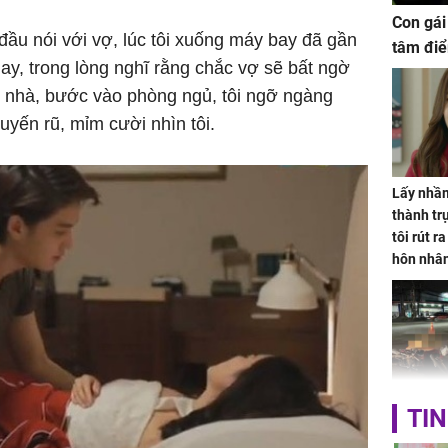
Con gái
đầu nói với vợ, lúc tôi xuống máy bay đã gần
tâm điể
ay, trong lòng nghĩ rằng chắc vợ sẽ bất ngờ
o nhà, bước vào phòng ngủ, tôi ngỡ ngàng
yến rũ, mỉm cười nhìn tôi.
Lấy nhầm
thành trụ
tôi rút r
hôn nhâ
TP.HCM:
TIN
tử vong 