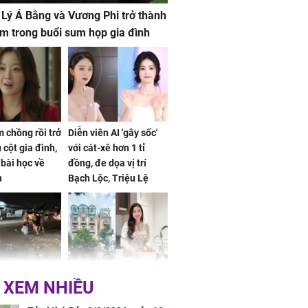
 Lý Á Bằng và Vương Phi trở thành
m trong buổi sum họp gia đình
 chồng rồi trở
Diễn viên AI 'gây sốc'
 cột gia đình,
với cát-xê hơn 1 tỉ
a bài học về
đồng, đe dọa vị trí
n
Bạch Lộc, Triệu Lệ
Dĩnh
 Nữ công nhân
Đỗ Mỹ Linh hé lộ góc
 XEM NHIỀU
trên đường đi
bếp chill của nhà mới -