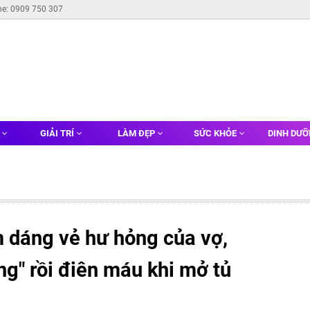
ne: 0909 750 307
G
GIẢI TRÍ
LÀM ĐẸP
SỨC KHỎE
DINH DƯ
dáng vẻ hư hỏng của vợ,
ng" rồi điên máu khi mở tủ