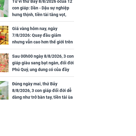
rong khu công
cạnh biệt thự bầu Hiển
Tử vi thứ Bảy 8/8/2026 ocủa 12
Sóng Thần
con giáp: Dần - Dậu sự nghiệp
hưng thịnh, tiền tài tăng vọt,
Mão - Thân công việc bất trắc,
tiền mất tật mang
Giá vàng hôm nay, ngày
7/8/2026: Quay đầu giảm
nhưng vẫn cao hơn thế giới trên
7 triệu đồng
Sau 00h00 ngày 8/8/2026, 3 con
00 ngày
giáp giàu sang bạt ngàn, đổi đời
, 3 con giáp
Phú Quý, ung dung có của đầy
g bạt ngàn,
nhà, ngày càng hưng thịnh sung
Phú Quý, ung
túc
của đầy nhà,
Đúng ngày mai, thứ Bảy
g hưng thịnh
8/8/2026, 3 con giáp đổi đời dễ
dàng như trở bàn tay, tiền tài ùa
tới, ngồi không lộc cũng đến,
phú quý theo tới già