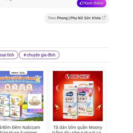
Xem thêm
Theo
Phong | Phụ Nữ Sức Khỏe
oại tình
chuyện gia đình
ã/Bỉm Đêm Nabizam
Tã dán bỉm quần Moony
Signature Summer
trắng dịu nhẹ natural cao