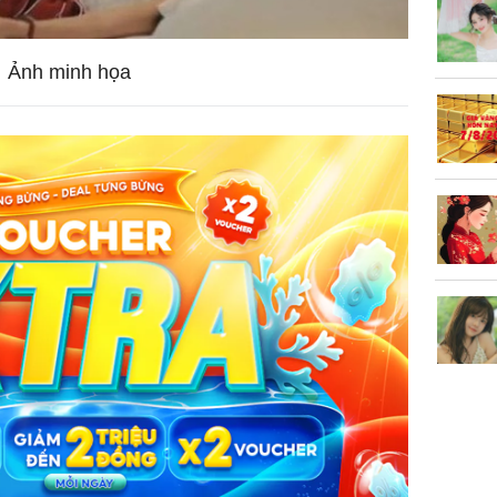
làm về t
nghiệp 
Ảnh minh họa
Sau 00h
8/8/2026
giàu san
đổi đời 
dung có 
ngày càn
sung túc