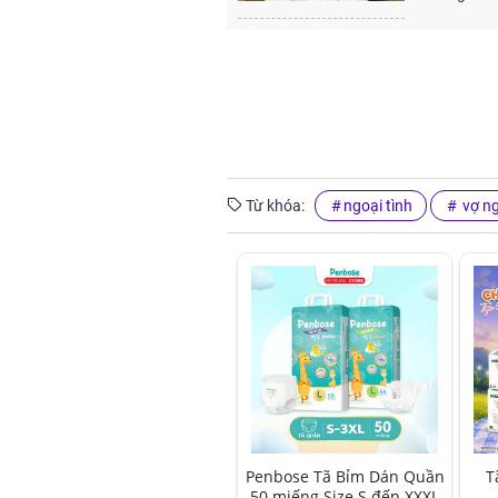
Từ khóa:
ngoại tình
vợ ng
Penbose Tã Bỉm Dán Quần
T
50 miếng Size S đến XXXL