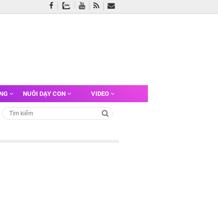
ỠNG
NUÔI DẠY CON
VIDEO