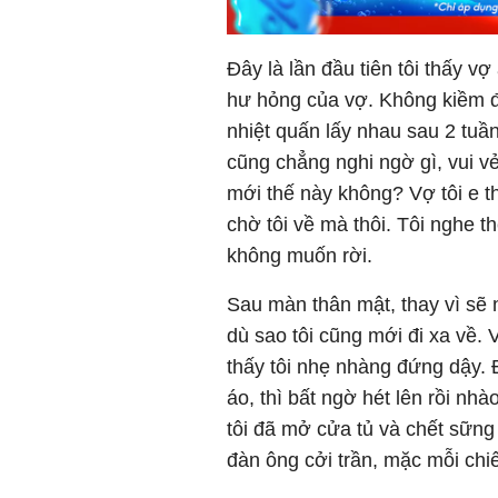
Đây là lần đầu tiên tôi thấy 
hư hỏng của vợ. Không kiềm đư
nhiệt quấn lấy nhau sau 2 tuầ
cũng chẳng nghi ngờ gì, vui v
mới thế này không? Vợ tôi e t
chờ tôi về mà thôi. Tôi nghe 
không muốn rời.
Sau màn thân mật, thay vì sẽ 
dù sao tôi cũng mới đi xa về
thấy tôi nhẹ nhàng đứng dậy. 
áo, thì bất ngờ hét lên rồi nh
tôi đã mở cửa tủ và chết sững
đàn ông cởi trần, mặc mỗi chiế