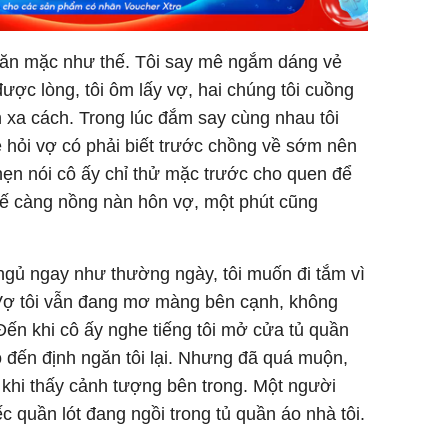
vợ ăn mặc như thế. Tôi say mê ngắm dáng vẻ
ợc lòng, tôi ôm lấy vợ, hai chúng tôi cuồng
n xa cách. Trong lúc đắm say cùng nhau tôi
ẻ hỏi vợ có phải biết trước chồng về sớm nên
hẹn nói cô ấy chỉ thử mặc trước cho quen để
thế càng nồng nàn hôn vợ, một phút cũng
ngủ ngay như thường ngày, tôi muốn đi tắm vì
. Vợ tôi vẫn đang mơ màng bên cạnh, không
Đến khi cô ấy nghe tiếng tôi mở cửa tủ quần
ào đến định ngăn tôi lại. Nhưng đã quá muộn,
 khi thấy cảnh tượng bên trong. Một người
c quần lót đang ngồi trong tủ quần áo nhà tôi.