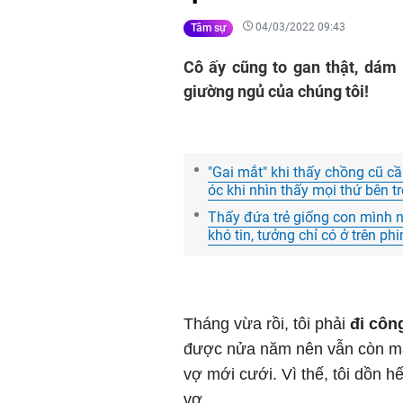
04/03/2022 09:43
Tâm sự
Cô ấy cũng to gan thật, dám 
giường ngủ của chúng tôi!
"Gai mắt" khi thấy chồng cũ cầm 
óc khi nhìn thấy mọi thứ bên t
Thấy đứa trẻ giống con mình như
khó tin, tưởng chỉ có ở trên ph
Tháng vừa rồi, tôi phải
đi côn
được nửa năm nên vẫn còn mặ
vợ mới cưới. Vì thế, tôi dồn 
vợ.