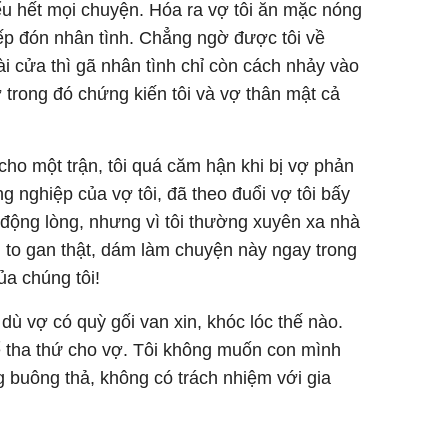
iểu hết mọi chuyện. Hóa ra vợ tôi ăn mặc nóng
iếp đón nhân tình. Chẳng ngờ được tôi về
ài cửa thì gã nhân tình chỉ còn cách nhảy vào
 trong đó chứng kiến tôi và vợ thân mật cả
 cho một trận, tôi quá căm hận khi bị vợ phản
ồng nghiệp của vợ tôi, đã theo đuổi vợ tôi bấy
 động lòng, nhưng vì tôi thường xuyên xa nhà
g to gan thật, dám làm chuyện này ngay trong
ủa chúng tôi!
 dù vợ có quỳ gối van xin, khóc lóc thế nào.
ể tha thứ cho vợ. Tôi không muốn con mình
 buông thả, không có trách nhiệm với gia