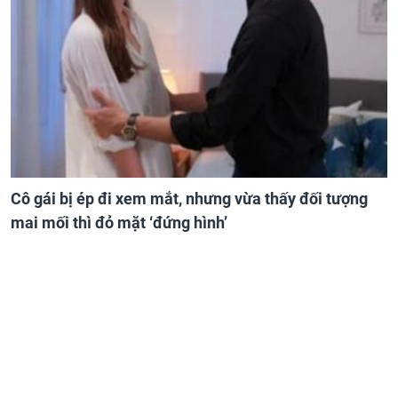
Cô gái bị ép đi xem mắt, nhưng vừa thấy đối tượng
mai mối thì đỏ mặt ‘đứng hình’