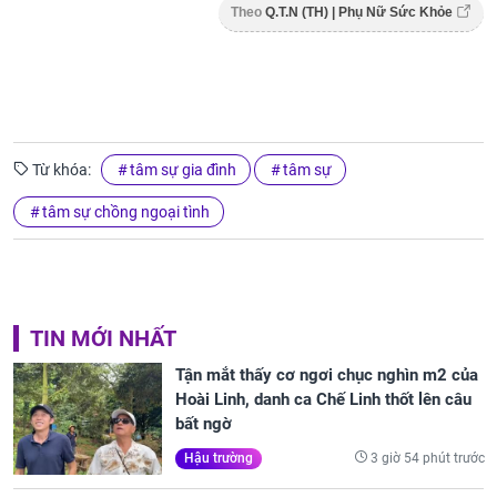
Theo
Q.T.N (TH) | Phụ Nữ Sức Khỏe
Từ khóa:
tâm sự gia đình
tâm sự
tâm sự chồng ngoại tình
TIN MỚI NHẤT
Tận mắt thấy cơ ngơi chục nghìn m2 của
Hoài Linh, danh ca Chế Linh thốt lên câu
bất ngờ
3 giờ 54 phút trước
Hậu trường