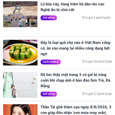
Lũ bủa vây, hàng trăm hộ dân rẻo cao
Nghệ An bị chia cắt
4 giờ 5 phút trước
Đời sống
Đây là loại quả chợ nào ở Việt Nam cũng
có, ăn vào mang lại nhiều công dụng bất
ngờ
4 giờ 28 phút trước
Dinh dưỡng
Đã tìm thấy một trong 3 cô gái bị sóng
cuốn khi chụp ảnh ở bán đảo Sơn Trà, Đà
Nẵng
4 giờ 57 phút trước
Đời sống
Thần Tài ghé thăm sau ngày 8/8/2026, 3
con giáp đón nhận 'cơn mưa may mắn',