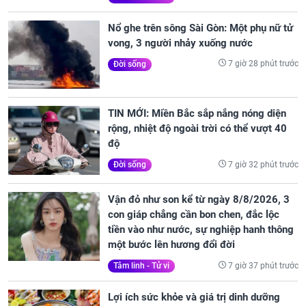
Nổ ghe trên sông Sài Gòn: Một phụ nữ tử
vong, 3 người nhảy xuống nước
7 giờ 28 phút trước
Đời sống
TIN MỚI: Miền Bắc sắp nắng nóng diện
rộng, nhiệt độ ngoài trời có thể vượt 40
độ
7 giờ 32 phút trước
Đời sống
Vận đỏ như son kể từ ngày 8/8/2026, 3
con giáp chẳng cần bon chen, đắc lộc
tiền vào như nước, sự nghiệp hanh thông
một bước lên hương đổi đời
7 giờ 37 phút trước
Tâm linh - Tử vi
Lợi ích sức khỏe và giá trị dinh dưỡng