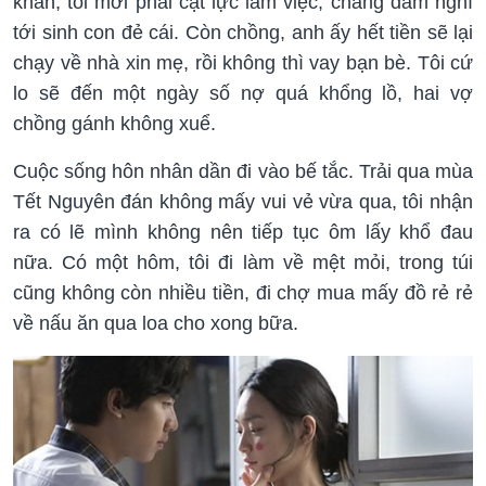
khăn, tôi mới phải cật lực làm việc, chẳng dám nghĩ
tới sinh con đẻ cái. Còn chồng, anh ấy hết tiền sẽ lại
chạy về nhà xin mẹ, rồi không thì vay bạn bè. Tôi cứ
lo sẽ đến một ngày số nợ quá khổng lồ, hai vợ
chồng gánh không xuể.
Cuộc sống hôn nhân dần đi vào bế tắc. Trải qua mùa
Tết Nguyên đán không mấy vui vẻ vừa qua, tôi nhận
ra có lẽ mình không nên tiếp tục ôm lấy khổ đau
nữa. Có một hôm, tôi đi làm về mệt mỏi, trong túi
cũng không còn nhiều tiền, đi chợ mua mấy đồ rẻ rẻ
về nấu ăn qua loa cho xong bữa.