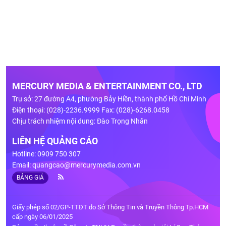
MERCURY MEDIA & ENTERTAINMENT CO., LTD
Trụ sở: 27 đường A4, phường Bảy Hiền, thành phố Hồ Chí Minh
Điện thoại: (028)-2236.9999 Fax: (028)-6268.0458
Chịu trách nhiệm nội dung: Đào Trọng Nhân
LIÊN HỆ QUẢNG CÁO
Hotline: 0909 750 307
Email:
quangcao@mercurymedia.com.vn
BẢNG GIÁ
Giấy phép số 02/GP-TTĐT do Sở Thông Tin và Truyền Thông Tp.HCM
cấp ngày 06/01/2025