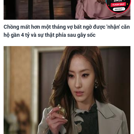
Chồng mất hơn một tháng vợ bất ngờ được 'nhận' căn
hộ gần 4 tỷ và sự thật phía sau gây sốc