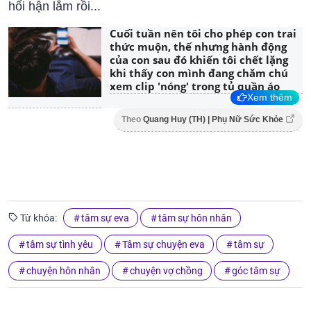
hối hận lắm rồi...
Cuối tuần nên tôi cho phép con trai
thức muộn, thế nhưng hành động
của con sau đó khiến tôi chết lặng
khi thấy con mình đang chăm chú
xem clip 'nóng' trong tủ quần áo
Xem thêm
Theo
Quang Huy (TH) | Phụ Nữ Sức Khỏe
Từ khóa:
tâm sự eva
tâm sự hôn nhân
tâm sự tình yêu
Tâm sự chuyện eva
tâm sự
chuyện hôn nhân
chuyện vợ chồng
góc tâm sự