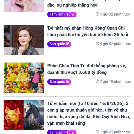
dào, sự nghiệp thăng hoa
4 giờ 32 phút trước
Tâm linh - Tử vi
'Đệ nhất mỹ nhân Hồng Kông' Quan Chi
Lâm phản hồi tin yêu trai trẻ kém 36 tuổi
5 giờ 52 phút trước
Sao quốc tế
Phim Châu Tinh Trì đại thắng phòng vé,
doanh thu vượt 8.600 tỷ đồng
7 giờ 19 phút trước
Sao quốc tế
Tử vi tuần mới (từ 10 đến 16/8/2026), 3
con giáp mưa thuận gió hòa, tiền về như
nước, bạc vàng dư dả, Phú Quý Vinh Hoa,
vận trình khai sáng
7 giờ 22 phút trước
Tâm linh - Tử vi