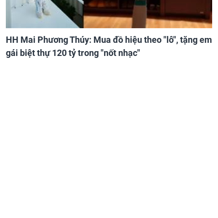
HH Mai Phương Thúy: Mua đồ hiệu theo "lô", tặng em
gái biệt thự 120 tỷ trong "nốt nhạc"