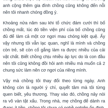
anh cộng thêm gia đình chồng cũng không đến nỗi
nên tôi nhanh chóng đồng ý.
Khoảng nửa năm sau khi tổ chức đám cưới thì bố
chồng mất, lúc đó tiền viện phí của bố chồng cũng
đủ để làm cả một cơ ngơi mau chóng kiệt quệ. Ấy
vậy nhưng tôi vẫn lạc quan, nghĩ là mình và chồng
còn trẻ, sẽ còn cố gắng làm ra được nhiều của cải
vật chất. Biết chồng chịu nhiều áp lực do là con đầu
nên tôi cũng không đồi hỏi anh nhiều mà muốn cả 2
chung sức làm nên cơ ngơi của riêng mình.
Vậy mà chồng tôi thay đổi theo từng ngày. Anh
không còn là người ý chí, quyết tâm mà tôi từng
quen biết, yêu thương. Thay vào đó, chồng nảy nòi
ra vô vàn tật xấu. Trong nhà, mẹ chồng để dành ra
được ít tiền, chồng tôi chưa có nghề nghiệp ổn định,