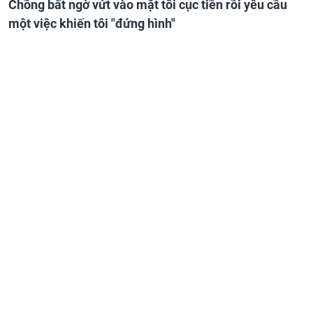
Chồng bất ngờ vứt vào mặt tôi cục tiền rồi yêu cầu
một việc khiến tôi "đứng hình"