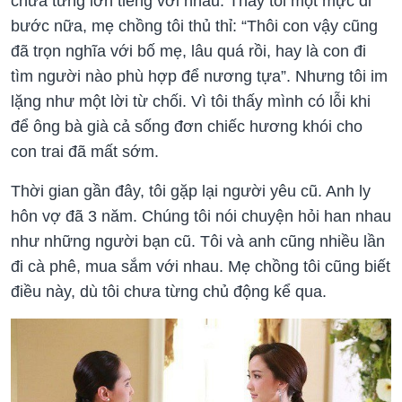
chưa từng lớn tiếng với nhau. Thấy tôi một mực đi
bước nữa, mẹ chồng tôi thủ thỉ: “Thôi con vậy cũng
đã trọn nghĩa với bố mẹ, lâu quá rồi, hay là con đi
tìm người nào phù hợp để nương tựa”. Nhưng tôi im
lặng như một lời từ chối. Vì tôi thấy mình có lỗi khi
để ông bà già cả sống đơn chiếc hương khói cho
con trai đã mất sớm.
Thời gian gần đây, tôi gặp lại người yêu cũ. Anh ly
hôn vợ đã 3 năm. Chúng tôi nói chuyện hỏi han nhau
như những người bạn cũ. Tôi và anh cũng nhiều lần
đi cà phê, mua sắm với nhau. Mẹ chồng tôi cũng biết
điều này, dù tôi chưa từng chủ động kể qua.