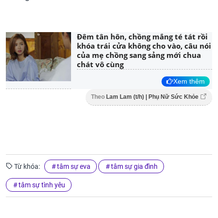
Đêm tân hôn, chồng mắng té tát rồi
khóa trái cửa không cho vào, câu nói
của mẹ chồng sang sảng mới chua
chát vô cùng
Xem thêm
Theo
Lam Lam (t/h) | Phụ Nữ Sức Khỏe
Từ khóa:
tâm sự eva
tâm sự gia đình
tâm sự tình yêu