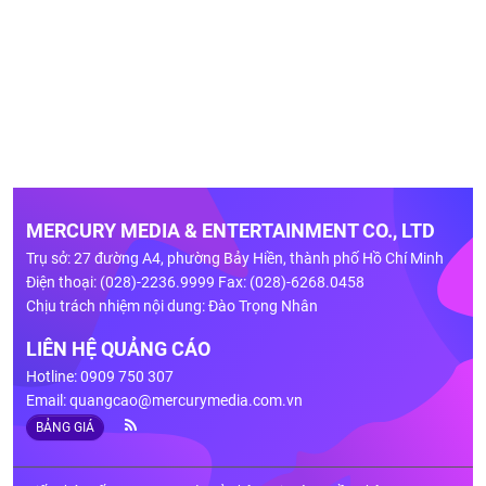
MERCURY MEDIA & ENTERTAINMENT CO., LTD
Trụ sở: 27 đường A4, phường Bảy Hiền, thành phố Hồ Chí Minh
Điện thoại: (028)-2236.9999 Fax: (028)-6268.0458
Chịu trách nhiệm nội dung: Đào Trọng Nhân
LIÊN HỆ QUẢNG CÁO
Hotline: 0909 750 307
Email:
quangcao@mercurymedia.com.vn
BẢNG GIÁ