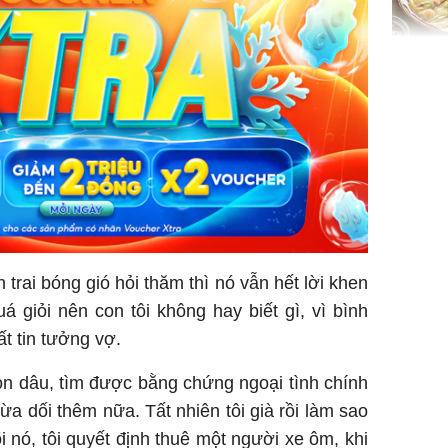
Không ng
vài nghìn
nhiều cô
cho sức 
n trai bóng gió hỏi thăm thì nó vẫn hết lời khen
Tử vi th
 giỏi nên con tôi không hay biết gì, vì bình
7/8/2026
t tin tưởng vợ.
giáp: Dần
bạc đầy 
con dâu, tìm được bằng chứng ngoại tình chính
phát tri
 lừa dối thêm nữa. Tất nhiên tôi già rồi làm sao
Mão - Th
nó, tôi quyết định thuê một người xe ôm, khi
đạm, mọi