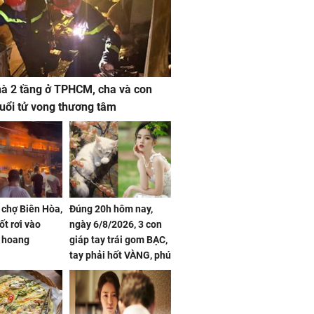
à 2 tầng ở TPHCM, cha và con
 tuổi tử vong thương tâm
 chợ Biên Hòa,
Đúng 20h hôm nay,
ốt rơi vào
ngày 6/8/2026, 3 con
 hoang
giáp tay trái gom BẠC,
tay phải hốt VÀNG, phú
quý ngập nhà, của cải
chất đầy kho