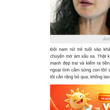
Ảnh
Đôi nam nữ trẻ tuổi vào khá
chuyện mờ ám xấu xa. Thật kh
mạnh đẹp trai và kiếm ra tiề
ngoại tình cắm sừng con tôi!
tôi cắn răng bỏ qua, không la