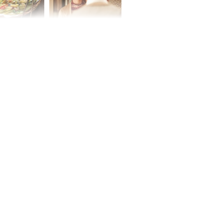
ờ loại rau chỉ
Vừa ly hôn, vợ cũ sinh
 ở chợ lại có
đứa con giống mình
ng dụng tốt
như đúc nhưng bí mật
khỏe
phía sau gây sốc
ứ Sáu
 của 12 con
 - Tuất tiền
túi, sự nghiệp
ển hưng thịnh,
ân tài lộc ảm
 sự khó thành