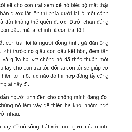
ôi sẽ cho con trai xem để nó biết bộ mặt thật
hăn được lật lên thì phía dưới lại là một cảnh
 cả đời không thể quên được. Dưới chăn đúng
on dâu, mà lại chính là con trai tôi!
t con trai tôi là người đồng tính, gã đàn ông
ó. Khi trước nó giấu con dâu kết hôn, đêm tân
 và giữa hai vợ chồng nó đã thỏa thuận một
 tay cho con trai tôi, đổi lại con tôi sẽ giúp vợ
 nhiên tới một lúc nào đó thì hợp đồng ấy cũng
ng ai nấy đi.
u dẫn người tình đến cho chồng mình đang đợi
Chúng nó làm vậy để thiên hạ khỏi nhòm ngó
 với nhau.
in hãy để nó sống thật với con người của mình.