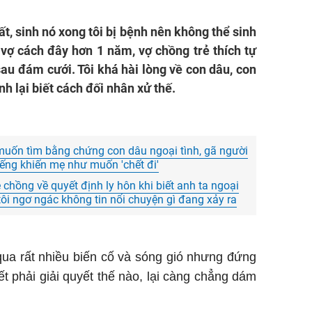
ất, sinh nó xong tôi bị bệnh nên không thể sinh
 vợ cách đây hơn 1 năm, vợ chồng trẻ thích tự
sau đám cưới. Tôi khá hài lòng về con dâu, con
nh lại biết cách đối nhân xử thế.
uốn tìm bằng chứng con dâu ngoại tình, gã người
tiếng khiến mẹ như muốn 'chết đi'
chồng về quyết định ly hôn khi biết anh ta ngoại
tôi ngơ ngác không tin nổi chuyện gì đang xảy ra
 qua rất nhiều biến cố và sóng gió nhưng đứng
ết phải giải quyết thế nào, lại càng chẳng dám