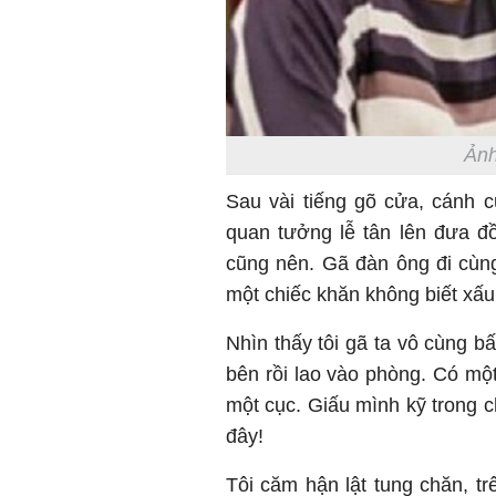
Ảnh
Sau vài tiếng gõ cửa, cánh 
quan tưởng lễ tân lên đưa đồ
cũng nên. Gã đàn ông đi cùng
một chiếc khăn không biết xấ
Nhìn thấy tôi gã ta vô cùng b
bên rồi lao vào phòng. Có mộ
một cục. Giấu mình kỹ trong c
đây!
Tôi căm hận lật tung chăn, t