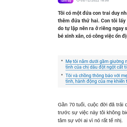
03/12/2022 18:06
Tâm sự
Tôi có một đứa con trai duy nh
thêm đứa thứ hai. Con tôi lấy
do tự lập nên ra ở riêng ngay 
bé xinh xắn, có công việc ổn đị
Mẹ tôi nằm dưới gầm giường m
tình của chị dâu đột ngột cất 
Tôi và chồng thông báo với mẹ 
tình, hành động của mẹ khiến 
Gần 70 tuổi, cuộc đời đã trải
trước sự việc này tôi không bi
tâm sự với ai vì nó rất tế nhị.