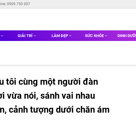
line: 0909 750 307
G
GIẢI TRÍ
LÀM ĐẸP
SỨC KHỎE
DINH DƯ
u tôi cùng một người đàn
ời vừa nói, sánh vai nhau
n, cảnh tượng dưới chăn ám