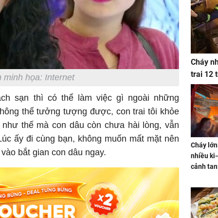
Cháy nh
trai 12
 minh họa: Internet
ch sạn thì có thể làm việc gì ngoài những
ông thể tưởng tượng được, con trai tôi khỏe
n như thế mà con dâu còn chưa hài lòng, vẫn
 Lúc ấy đi cùng bạn, không muốn mất mặt nên
Cháy lớn
o vào bắt gian con dâu ngay.
nhiều ki-
cảnh tan