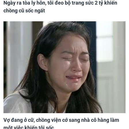
Ngày ra tòa ly hôn, tôi đeo bộ trang sức 2 tỷ khiến
chồng cũ sốc ngất
Vợ đang ở cữ, chồng viện cớ sang nhà cô hàng làm
một việc khiến tôi sốc