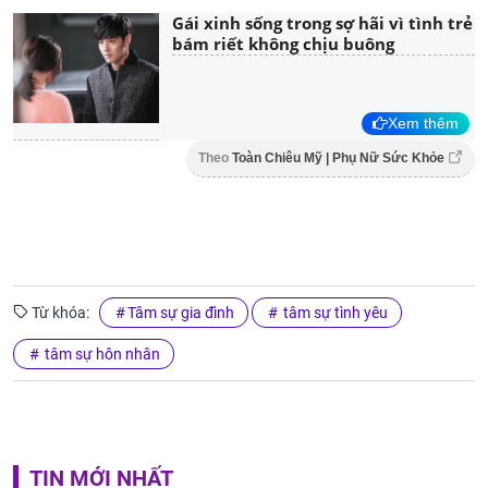
Gái xinh sống trong sợ hãi vì tình trẻ
bám riết không chịu buông
Xem thêm
Theo
Toàn Chiêu Mỹ | Phụ Nữ Sức Khỏe
Từ khóa:
Tâm sự gia đình
tâm sự tình yêu
tâm sự hôn nhân
TIN MỚI NHẤT