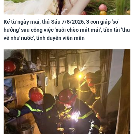
Kể từ ngày mai, thứ Sáu 7/8/2026, 3 con giáp 'số
hưởng' sau công việc 'xuôi chèo mát mái', tiền tài 'thu
về như nước', tình duyên viên mãn