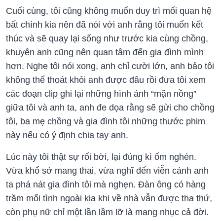
Cuối cùng, tôi cũng không muốn duy trì mối quan hệ
bất chính kia nên đã nói với anh rằng tôi muốn kết
thúc và sẽ quay lại sống như trước kia cùng chồng,
khuyên anh cũng nên quan tâm đến gia đình mình
hơn. Nghe tôi nói xong, anh chỉ cười lớn, anh bảo tôi
không thể thoát khỏi anh được đâu rồi đưa tôi xem
các đoạn clip ghi lại những hình ảnh “mặn nồng”
giữa tôi và anh ta, anh đe dọa rằng sẽ gửi cho chồng
tôi, ba mẹ chồng và gia đình tôi những thước phim
này nếu có ý định chia tay anh.
Lúc này tôi thật sự rối bời, lại đúng kì ốm nghén.
Vừa khổ sở mang thai, vừa nghĩ đến viễn cảnh anh
ta phá nát gia đình tôi mà nghẹn. Đàn ông có hàng
trăm mối tình ngoài kia khi về nhà vẫn được tha thứ,
còn phụ nữ chỉ một lần lầm lỡ là mang nhục cả đời.