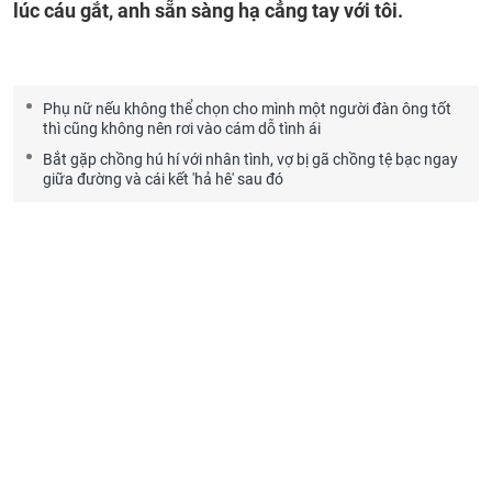
lúc cáu gắt, anh sẵn sàng hạ cẳng tay với tôi.
Phụ nữ nếu không thể chọn cho mình một người đàn ông tốt
thì cũng không nên rơi vào cám dỗ tình ái
Bắt gặp chồng hú hí với nhân tình, vợ bị gã chồng tệ bạc ngay
giữa đường và cái kết 'hả hê' sau đó