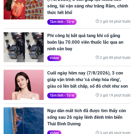
sông, tài vận sáng như trăng Rằm, chính
thức hết khổ
2 giờ 34 phút trước
Tâm linh - Tử vi
Phi công bị bắt quả tang khi cố gắng
buôn lậu 70.000 viên thuốc lắc qua an
ninh sân bay
2 giờ 49 phút trước
Video
Cuối ngày hôm nay (7/8/2026), 3 con
giáp vận trình như 'cá chép hóa rồng',
giàu có lên bất chấp, số đỏ chót như son
3 giờ 19 phút trước
Tâm linh - Tử vi
Ngư dân mất tích đã được tìm thấy còn
sống sau 26 ngày lênh đênh trên biển
Thái Bình Dương
3 giờ 49 phút trước
Video