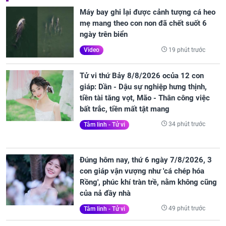
Máy bay ghi lại được cảnh tượng cá heo
mẹ mang theo con non đã chết suốt 6
ngày trên biển
19 phút trước
Video
Tử vi thứ Bảy 8/8/2026 ocủa 12 con
giáp: Dần - Dậu sự nghiệp hưng thịnh,
tiền tài tăng vọt, Mão - Thân công việc
bất trắc, tiền mất tật mang
34 phút trước
Tâm linh - Tử vi
Đúng hôm nay, thứ 6 ngày 7/8/2026, 3
con giáp vận vượng như 'cá chép hóa
Rồng', phúc khí tràn trề, nằm không cũng
của nả đầy nhà
49 phút trước
Tâm linh - Tử vi