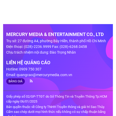
MERCURY MEDIA & ENTERTAINMENT CO., LTD
Trụ sở: 27 đường A4, phường Bảy Hiền, thành phố Hồ Chí Minh
Điện thoại: (028)-2236.9999 Fax: (028)-6268.0458
Chịu trách nhiệm nội dung: Đào Trọng Nhân
LIÊN HỆ QUẢNG CÁO
Hotline: 0909 750 307
Email:
quangcao@mercurymedia.com.vn
BẢNG GIÁ
Giấy phép số 02/GP-TTĐT do Sở Thông Tin và Truyền Thông Tp.HCM
cấp ngày 06/01/2025
Bản quyền thuộc về Công ty TNHH Truyền thông và giải trí Sao Thủy.
Cấm sao chép dưới mọi hình thức nếu không có sự chấp thuận bằng