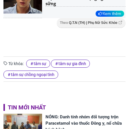
sững
Xem thêm
Theo
Q.T.N (TH) | Phụ Nữ Sức Khỏe
Từ khóa:
tâm sự
tâm sự gia đình
tâm sự chồng ngoại tình
TIN MỚI NHẤT
NÓNG: Danh tính nhóm đối tượng trộn
Paracetamol vào thuốc Đông y, nổ chữa