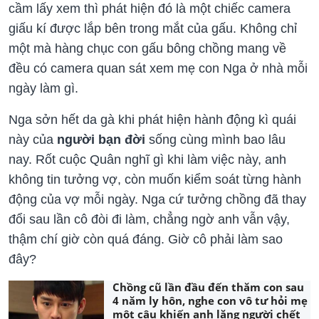
cầm lấy xem thì phát hiện đó là một chiếc camera
giấu kí được lắp bên trong mắt của gấu. Không chỉ
một mà hàng chục con gấu bông chồng mang về
đều có camera quan sát xem mẹ con Nga ở nhà mỗi
ngày làm gì.
Nga sởn hết da gà khi phát hiện hành động kì quái
này của
người bạn đời
sống cùng mình bao lâu
nay. Rốt cuộc Quân nghĩ gì khi làm việc này, anh
không tin tưởng vợ, còn muốn kiểm soát từng hành
động của vợ mỗi ngày. Nga cứ tưởng chồng đã thay
đổi sau lần cô đòi đi làm, chẳng ngờ anh vẫn vậy,
thậm chí giờ còn quá đáng. Giờ cô phải làm sao
đây?
Chồng cũ lần đầu đến thăm con sau
4 năm ly hôn, nghe con vô tư hỏi mẹ
một câu khiến anh lặng người chết