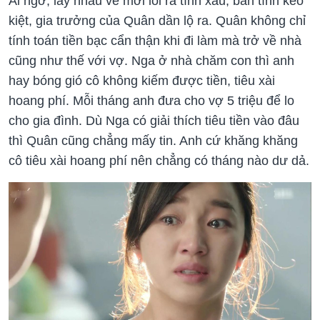
Ai ngờ, lấy nhau về mới lòi ra tính xấu, bản tính keo
kiệt, gia trưởng của Quân dần lộ ra. Quân không chỉ
tính toán tiền bạc cẩn thận khi đi làm mà trở về nhà
cũng như thế với vợ. Nga ở nhà chăm con thì anh
hay bóng gió cô không kiếm được tiền, tiêu xài
hoang phí. Mỗi tháng anh đưa cho vợ 5 triệu để lo
cho gia đình. Dù Nga có giải thích tiêu tiền vào đâu
thì Quân cũng chẳng mấy tin. Anh cứ khăng khăng
cô tiêu xài hoang phí nên chẳng có tháng nào dư dả.