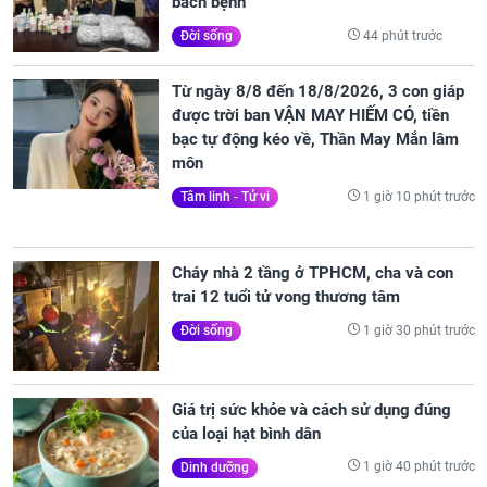
bách bệnh
44 phút trước
Đời sống
Từ ngày 8/8 đến 18/8/2026, 3 con giáp
được trời ban VẬN MAY HIẾM CÓ, tiền
bạc tự động kéo về, Thần May Mắn lâm
môn
1 giờ 10 phút trước
Tâm linh - Tử vi
Cháy nhà 2 tầng ở TPHCM, cha và con
trai 12 tuổi tử vong thương tâm
1 giờ 30 phút trước
Đời sống
Giá trị sức khỏe và cách sử dụng đúng
của loại hạt bình dân
1 giờ 40 phút trước
Dinh dưỡng