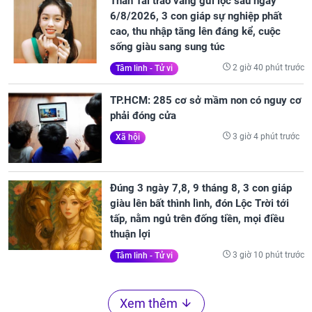
Thần Tài trao vàng gửi lộc sau ngày
6/8/2026, 3 con giáp sự nghiệp phất
cao, thu nhập tăng lên đáng kể, cuộc
sống giàu sang sung túc
2 giờ 40 phút trước
Tâm linh - Tử vi
TP.HCM: 285 cơ sở mầm non có nguy cơ
phải đóng cửa
3 giờ 4 phút trước
Xã hội
Đúng 3 ngày 7,8, 9 tháng 8, 3 con giáp
giàu lên bất thình lình, đón Lộc Trời tới
tấp, nằm ngủ trên đống tiền, mọi điều
thuận lợi
3 giờ 10 phút trước
Tâm linh - Tử vi
Xem thêm