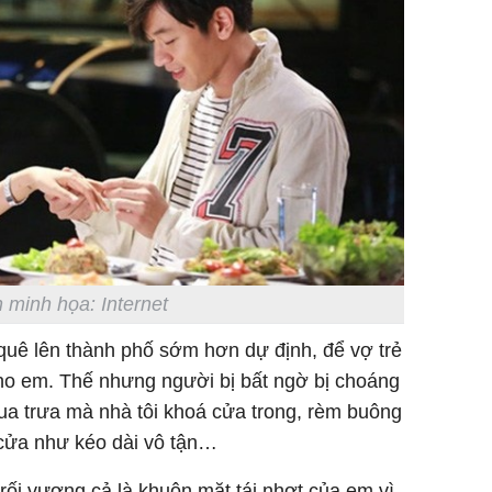
 minh họa: Internet
 quê lên thành phố sớm hơn dự định, để vợ trẻ
cho em. Thế nhưng người bị bất ngờ bị choáng
 qua trưa mà nhà tôi khoá cửa trong, rèm buông
 cửa như kéo dài vô tận…
 rối vương cả là khuôn mặt tái nhợt của em vì