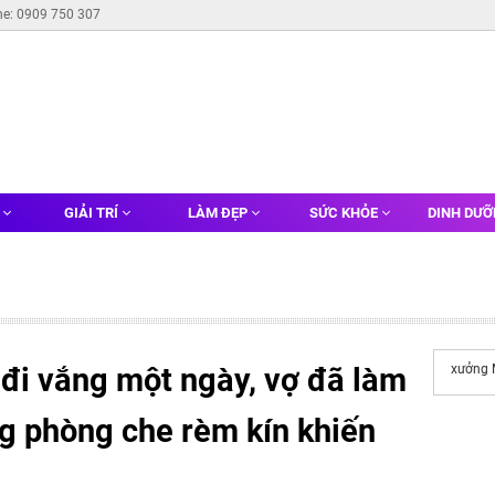
ne: 0909 750 307
G
GIẢI TRÍ
LÀM ĐẸP
SỨC KHỎE
DINH DƯ
 đi vắng một ngày, vợ đã làm
xưởng
ng phòng che rèm kín khiến