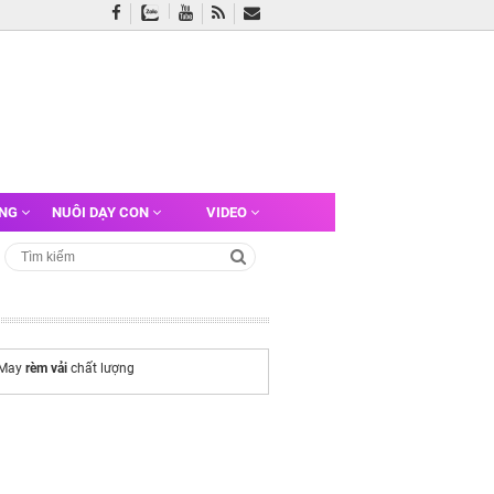
ỠNG
NUÔI DẠY CON
VIDEO
 May
rèm vải
chất lượng