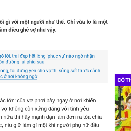
ối gì với một người như thế. Chỉ vừa lơ là một
làm điều ghê sợ như vậy.
 lời, trai đẹp hết lòng 'phục vụ' nào ngờ nhận
òn đường lui phía sau
ong, tôi đứng yên chờ vợ thì sửng sốt trước cảnh
ệc ở nơi không ngờ
CÓ T
 tác lớn' của vợ phơi bày ngay ở nơi khiến
y vợ không còn xứng đáng với tình yêu
h nữa thì hãy mạnh dạn làm đơn ra tòa chia
c, níu giữ làm gì một khi người phụ nữ đầu