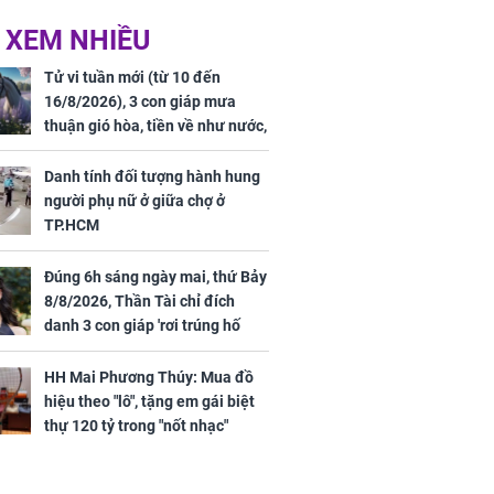
 hôm nay,
'Bách Hoa Sát' vừa kết
 XEM NHIỀU
/2026: Tăng
thúc, Mạnh Tử Nghĩa
44 triệu
đã vướng tranh luận
Tử vi tuần mới (từ 10 đến
ợng
16/8/2026), 3 con giáp mưa
thuận gió hòa, tiền về như nước,
bạc vàng dư dả, Phú Quý Vinh
Hoa, vận trình khai sáng
Danh tính đối tượng hành hung
người phụ nữ ở giữa chợ ở
TP.HCM
Đúng 6h sáng ngày mai, thứ Bảy
ngày cuối
8/8/2026, Thần Tài chỉ đích
âm lịch, 3 con
danh 3 con giáp 'rơi trúng hố
ng phát Tài
vàng', tiền bạc ùa về nhà 'như lũ
 Quý trăm bề,
cuốn', vươn mình thành đại gia
h Phượng
HH Mai Phương Thúy: Mua đồ
trong phút chốc
m trọn cơ
hiệu theo "lô", tặng em gái biệt
sộ
thự 120 tỷ trong "nốt nhạc"