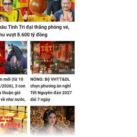
âu Tinh Trì đại thắng phòng vé,
hu vượt 8.600 tỷ đồng
ần mới (từ 10
NÓNG: Bộ VHTT&DL
/2026), 3 con
chọn phương án nghỉ
 thuận gió
Tết Nguyên đán 2027
n về như nước,
dài 7 ngày
 dư dả, Phú
 Hoa, vận
ai sáng