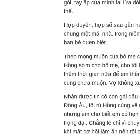
gối, tay ấp của mình lại lừa d
thế.
Hợp duyên, hợp số sau gần hai
chung một mái nhà, trong niềm
bạn bè quen biết.
Theo mong muốn của bố mẹ cũn
Hồng sớm cho bố mẹ, cho tôi
thêm thời gian nữa để em thê
cũng chưa muộn. Vợ không xuôi
Nhận được tin cô con gái đầu
Đông Âu, tôi rủ Hồng cùng v
nhưng em cho biết em có hẹn 
trọng đại. Chẳng lẽ chỉ vì chu
khi mất cơ hội làm ăn nên tôi