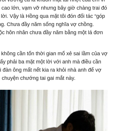
 cao lớn, vạm vỡ nhưng bây giờ chàng trai đó
 lời. Vậy là Hồng qua mặt tôi đón đối tác “góp
ng. Chưa đầy năm sống nghĩa vợ chồng.
cuộc hôn nhân chưa đầy năm bằng một lá đơn
h không cần tốn thời gian mổ xẻ sai lầm của vợ
 ấy phải ba mặt một lời với anh mà điều cần
 đàn ông mất nết kia ra khỏi nhà anh để vợ
u chuyện chướng tai gai mắt này.