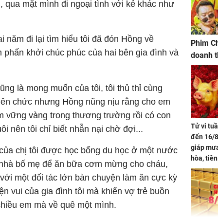
ối, qua mặt mình đi ngoại tình với kẻ khác như
 năm đi lại tìm hiểu tôi đã đón Hồng về
Phim Ch
 phấn khởi chúc phúc của hai bên gia đình và
doanh t
g là mong muốn của tôi, tôi thủ thỉ cùng
 lên chức nhưng Hồng nũng nịu rằng cho em
m vững vàng trong thương trường rồi có con
Tử vi tu
 nên tôi chỉ biết nhẫn nại chờ đợi...
đến 16/8
giáp mưa
 của chị tôi được học bổng du học ở một nước
hòa, tiề
ề nhà bố mẹ để ăn bữa cơm mừng cho cháu,
bạc vàng
với một đối tác lớn bàn chuyện làm ăn cực kỳ
Quý Vinh
yện vui của gia đình tôi mà khiến vợ trẻ buồn
trình kh
 chiều em mà về quê một mình.