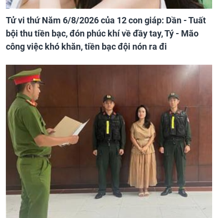
Tử vi thứ Năm 6/8/2026 của 12 con giáp: Dần - Tuất
bội thu tiền bạc, đón phúc khí về đầy tay, Tý - Mão
công việc khó khăn, tiền bạc đội nón ra đi