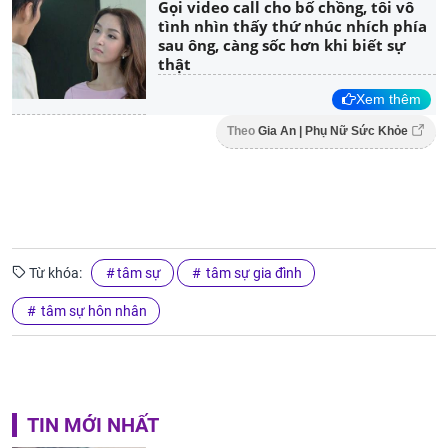
Gọi video call cho bố chồng, tôi vô
tình nhìn thấy thứ nhúc nhích phía
sau ông, càng sốc hơn khi biết sự
thật
Xem thêm
Theo
Gia An | Phụ Nữ Sức Khỏe
Từ khóa:
tâm sự
tâm sự gia đình
tâm sự hôn nhân
TIN MỚI NHẤT