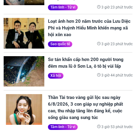
3 giờ 23 phút trước
Tâm linh - Tử vi
Loạt ảnh hơn 20 năm trước của Lưu Diệc
Phi và Huỳnh Hiểu Minh khiến mạng xã
hội xôn xao
3 giờ 23 phút trước
Sao quốc tế
Sơ tán khẩn cấp hơn 200 người trong
đêm mưa lũ ở Sơn La, ô tô bị vùi lấp
3 giờ 44 phút trước
Xã hội
Thần Tài trao vàng gửi lộc sau ngày
6/8/2026, 3 con giáp sự nghiệp phất
cao, thu nhập tăng lên đáng kể, cuộc
sống giàu sang sung túc
3 giờ 53 phút trước
Tâm linh - Tử vi