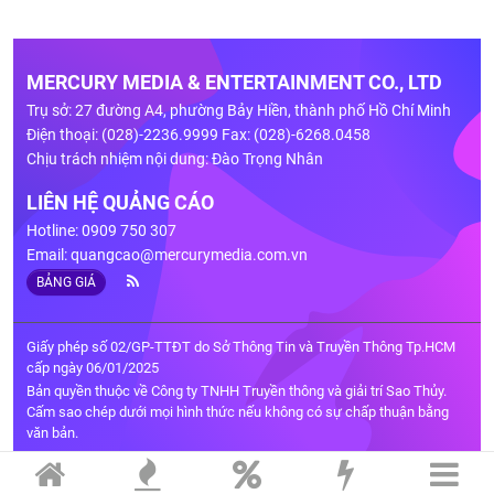
MERCURY MEDIA & ENTERTAINMENT CO., LTD
Trụ sở: 27 đường A4, phường Bảy Hiền, thành phố Hồ Chí Minh
Điện thoại: (028)-2236.9999 Fax: (028)-6268.0458
Chịu trách nhiệm nội dung: Đào Trọng Nhân
LIÊN HỆ QUẢNG CÁO
Hotline: 0909 750 307
Email:
quangcao@mercurymedia.com.vn
BẢNG GIÁ
Giấy phép số 02/GP-TTĐT do Sở Thông Tin và Truyền Thông Tp.HCM
cấp ngày 06/01/2025
Bản quyền thuộc về Công ty TNHH Truyền thông và giải trí Sao Thủy.
Cấm sao chép dưới mọi hình thức nếu không có sự chấp thuận bằng
văn bản.