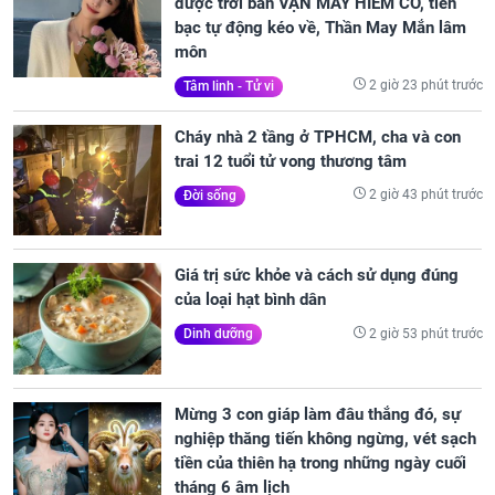
được trời ban VẬN MAY HIẾM CÓ, tiền
bạc tự động kéo về, Thần May Mắn lâm
môn
2 giờ 23 phút trước
Tâm linh - Tử vi
Cháy nhà 2 tầng ở TPHCM, cha và con
trai 12 tuổi tử vong thương tâm
2 giờ 43 phút trước
Đời sống
Giá trị sức khỏe và cách sử dụng đúng
của loại hạt bình dân
2 giờ 53 phút trước
Dinh dưỡng
Mừng 3 con giáp làm đâu thắng đó, sự
nghiệp thăng tiến không ngừng, vét sạch
tiền của thiên hạ trong những ngày cuối
tháng 6 âm lịch