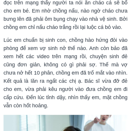
đọc trên mạng thấy người ta nói ăn cháo cá sẽ bổ
cho em bé. Em nhờ chồng nấu, nào ngờ cháo chưa
bưng lên đã phải ôm bụng chạy vào nhà vệ sinh. Bởi
chồng em chỉ nấu cháo trắng rồi lại luộc cá bỏ vào.
Lúc em chuẩn bị sinh con, chồng hào hứng đòi vào
phòng để xem vợ sinh nở thế nào. Anh còn bảo đã
xem hết các video trên mạng rồi, chuyện sinh đẻ
cũng đơn giản, không có gì phải sợ. Thế mà vợ
chưa nở hết 10 phân, chồng em đã trố mắt vào nhìn.
Kết quả là lăn ra ngất các chị ạ. Bác sĩ vừa đỡ đẻ
cho em, vừa phải kêu người vào đưa chồng em đi
cấp cứu. Đến lúc tỉnh dậy, nhìn thấy em, mặt chồng
vẫn còn hốt hoảng.