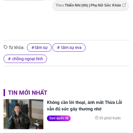
Theo
Thiên Nhi (t/h) | Phụ Nữ Sức Khỏe
Từ khóa:
tâm sự
tâm sự eva
chồng ngoại tình
TIN MỚI NHẤT
Không cần lời thoại, ánh mắt Thừa Lỗi
vẫn đủ sức gây thương nhớ
35 phút trước
Sao quốc tế