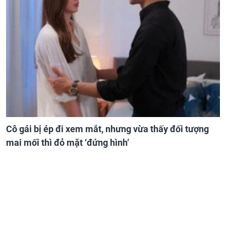
Cô gái bị ép đi xem mắt, nhưng vừa thấy đối tượng
mai mối thì đỏ mặt ‘đứng hình’