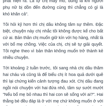
phát hiện ra. Là tự chị mày mò, đúng là khi người
phụ nữ bị dồn đến đường cùng thì chẳng có gì là
khó khăn cả".
Tôi hỏi kỹ hơn thì chị dâu không tâm sự thêm. Đặc
biệt, chuyện này chị nhắc tôi không được kể cho bất
cứ ai. Bản thân chị muốn giữ kín với họ hàng, nhất là
với bố mẹ chồng. Việc của chị, chị sẽ tự giải quyết.
Tôi nghe theo vì bản thân không muốn trở thành kẻ
nhiều chuyện.
Tới khoảng 2 tuần trước, tôi sang nhà chị dâu thăm
hai cháu và cũng là để biếu chị ít hoa quả dưới quê
thì lại chứng kiến cảnh tượng đau xót. Chị dâu đang
ngồi nói chuyện với hai đứa nhỏ, tâm sự sướt mướt
"Nếu bố mẹ bỏ nhau thì hai con sẽ sống với ai?". Hai
thằng bé đều đáp là ở với mẹ chứ không muốn ở với